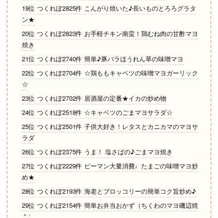
19位 つくれぽ2825件 こんがり焼いた♪長いものとろろグラタ
ン★
20位 つくれぽ2823件 お手軽チキン南蛮！鶏むね肉の甘酢マヨ
焼き
21位 つくれぽ2740件 簡単♪豚バラほうれん草の味噌マヨ
22位 つくれぽ2704件 ☆鶏ももキャベツの味噌マヨガーリック
☆
23位 つくれぽ2702件 居酒屋の定番★イカの炒め物
24位 つくれぽ2518件 ☆キャベツのごまマヨサラダ☆
25位 つくれぽ2501件 子供大好き！レタスとカニカマのマヨサ
ラダ
26位 つくれぽ2375件 うま！ 塩さばの♪ごまマヨ焼き
27位 つくれぽ2229件 ピーマン大量消費♩たまごの味噌マヨ炒
め★
28位 つくれぽ2193件 海老とブロッコリーの簡単コク旨炒め♪
29位 つくれぽ2154件 簡単お弁当おかず（ちくわのマヨ磯辺焼
き）