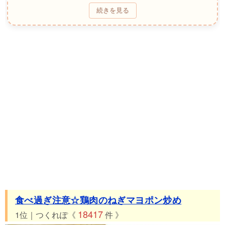
続きを見る
30位 つくれぽ2082件 インゲンのおかかマヨネーズ和え
31位 つくれぽ2044件 包丁いらずな♡はんぺんマヨチーズ焼き
♡
32位 つくれぽ2036件 おススメ♪カリフラワーマヨっ
33位 つくれぽ1841件 ☆海老マヨ☆
34位 つくれぽ1831件 ■激旨、かんたん！厚揚げのマヨ照り焼
き■
35位 つくれぽ1826件 リメイク簡単美味しい◎月見マヨ焼きカ
レー
36位 つくれぽ1787件 ✿新玉ねぎのステーキツナマヨチーズ✿
37位 つくれぽ1765件 コンビニの、あの「和風ツナマヨおにぎ
り」
38位 つくれぽ1760件 子供完食☆鮭マヨ運動会弁当・お弁当に
も
食べ過ぎ注意☆鶏肉のねぎマヨポン炒め
39位 つくれぽ1757件 簡単美味しい！鮭としめじのマヨソース
18417
和え
1位｜つくれぽ《
件 》