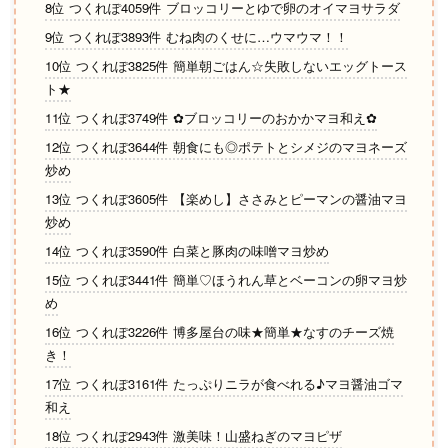
8位 つくれぽ4059件 ブロッコリーとゆで卵のオイマヨサラダ
9位 つくれぽ3893件 むね肉のくせに…ウマウマ！！
10位 つくれぽ3825件 簡単朝ごはん☆失敗しないエッグトース
ト★
11位 つくれぽ3749件 ✿ブロッコリーのおかかマヨ和え✿
12位 つくれぽ3644件 朝食にも◎ポテトとシメジのマヨネーズ
炒め
13位 つくれぽ3605件 【楽めし】ささみとピーマンの醤油マヨ
炒め
14位 つくれぽ3590件 白菜と豚肉の味噌マヨ炒め
15位 つくれぽ3441件 簡単♡ほうれん草とベーコンの卵マヨ炒
め
16位 つくれぽ3226件 博多屋台の味★簡単★なすのチーズ焼
き！
17位 つくれぽ3161件 たっぷりニラが食べれる♪マヨ醤油ゴマ
和え
18位 つくれぽ2943件 激美味！山盛ねぎのマヨピザ