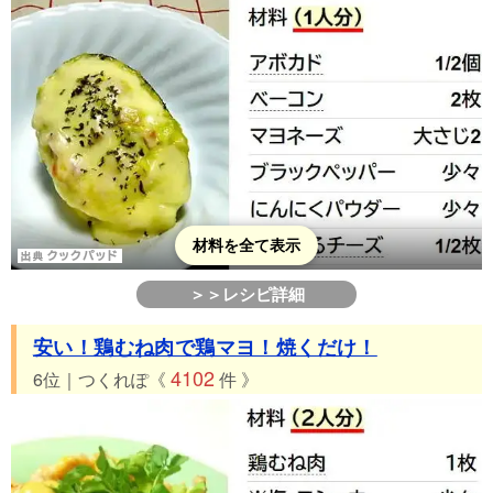
材料を全て表示
＞＞レシピ詳細
安い！鶏むね肉で鶏マヨ！焼くだけ！
4102
6位｜つくれぽ《
件 》