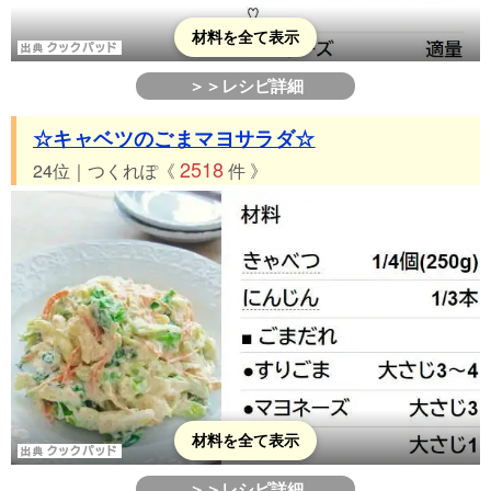
材料を全て表示
＞＞レシピ詳細
☆キャベツのごまマヨサラダ☆
2518
24位｜つくれぽ《
件 》
材料を全て表示
＞＞レシピ詳細