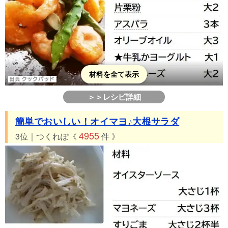
53位 つくれぽ1206件 エビマヨwithブロッコリー
54位 つくれぽ1093件 ✿牡蠣のマヨ味噌ホイル焼き✿
55位 つくれぽ1037件 ■絶対旨い！豚肉と玉ねぎのマヨ生姜焼
き■
56位 つくれぽ1005件 春菊の★ツナマヨ和え～♪
57位 つくれぽ986件 お弁当ハムカップ★マヨコーン・チーズ焼
材料を全て表示
き
＞＞レシピ詳細
58位 つくれぽ955件 【楽めし】大根とツナのやみつきサラダ
59位 つくれぽ950件 ツナと大葉と大根のサラダ
簡単でおいしい！オイマヨ♪大根サラダ
60位 つくれぽ927件 簡単♪ 玉ねぎと若布のおかかマヨ醤油和え
4955
3位｜つくれぽ《
件 》