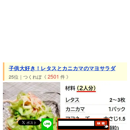
子供大好き！レタスとカニカマのマヨサラダ
2501
25位｜つくれぽ《
件 》