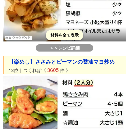
材料を全て表示
＞＞レシピ詳細
【楽めし】ささみとピーマンの醤油マヨ炒め
3605
13位｜つくれぽ《
件 》