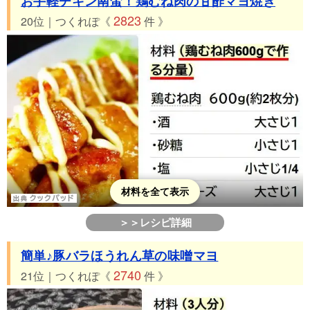
お手軽チキン南蛮！鶏むね肉の甘酢マヨ焼き
2823
20位｜つくれぽ《
件 》
材料を全て表示
＞＞レシピ詳細
簡単♪豚バラほうれん草の味噌マヨ
2740
21位｜つくれぽ《
件 》