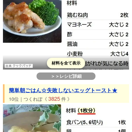
材料を全て表示
＞＞レシピ詳細
簡単朝ごはん☆失敗しないエッグトースト★
3825
10位｜つくれぽ《
件 》