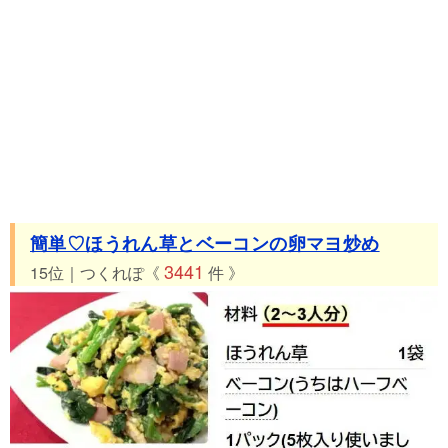
簡単♡ほうれん草とベーコンの卵マヨ炒め
3441
15位｜つくれぽ《
件 》