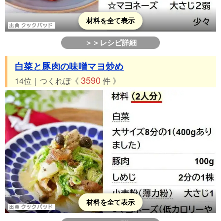
材料を全て表示
＞＞レシピ詳細
白菜と豚肉の味噌マヨ炒め
3590
14位｜つくれぽ《
件 》
材料を全て表示