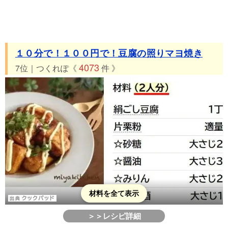
１０分で！１００円で！豆腐の照りマヨ焼き
4073
7位｜つくれぽ《
件 》
材料を全て表示
＞＞レシピ詳細