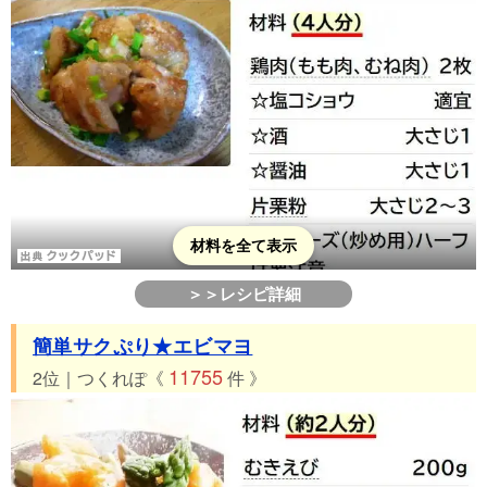
40位 つくれぽ1740件 鮭☆みそマヨ焼き
41位 つくれぽ1715件 しめじとマヨネーズの美味しいパスタ！
42位 つくれぽ1714件 ハマる*こんにゃくの照リ焼きマヨネーズ
43位 つくれぽ1712件 しいたけの☆にんにくマヨみそ焼き
44位 つくれぽ1655件 ホクホクそら豆と新玉ねぎのチーズ焼き
♪
45位 つくれぽ1616件 ❤サツマイモとベーコンのオイマヨ❤
46位 つくれぽ1438件 豚バラとズッキーニの簡単★マヨ醤油炒
め
材料を全て表示
47位 つくれぽ1367件 ズッキーニのおかかマヨわさび
＞＞レシピ詳細
48位 つくれぽ1364件 まるごとしいたけ
49位 つくれぽ1343件 鶏むね肉のみそマヨ焼き
簡単サクぷり★エビマヨ
50位 つくれぽ1321件 マヨネーズで♫にんにく醤油炒飯
11755
2位｜つくれぽ《
件 》
51位 つくれぽ1274件 キャベツとしめじのマヨポン炒め♡
52位 つくれぽ1222件 弁当に◎簡単♪豚バラと大根のオイマヨ
炒め