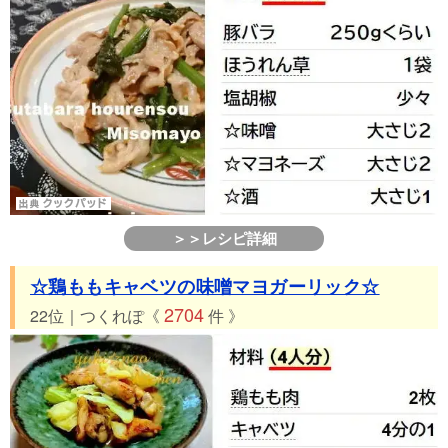
＞＞レシピ詳細
☆鶏ももキャベツの味噌マヨガーリック☆
2704
22位｜つくれぽ《
件 》