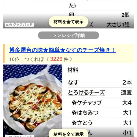
材料を全て表示
＞＞レシピ詳細
博多屋台の味★簡単★なすのチーズ焼き！
3226
16位｜つくれぽ《
件 》
材料を全て表示