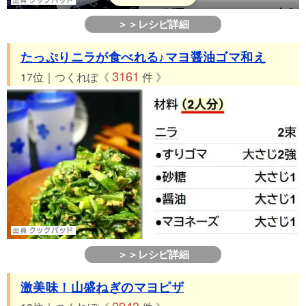
＞＞レシピ詳細
たっぷりニラが食べれる♪マヨ醤油ゴマ和え
3161
17位｜つくれぽ《
件 》
＞＞レシピ詳細
激美味！山盛ねぎのマヨピザ
2943