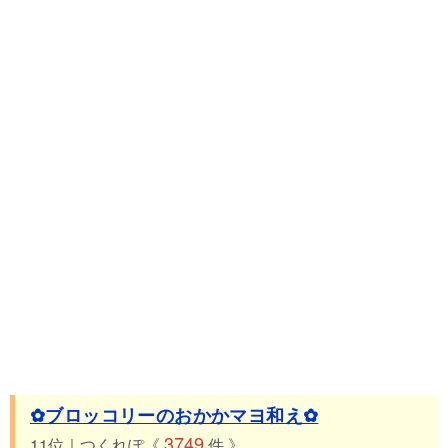
✿ブロッコリーのおかかマヨ和え✿
3749
11位｜つくれぽ《
件 》