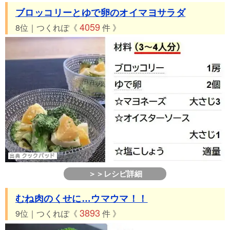
ブロッコリーとゆで卵のオイマヨサラダ
4059
8位｜つくれぽ《
件 》
＞＞レシピ詳細
むね肉のくせに…ウマウマ！！
3893
9位｜つくれぽ《
件 》