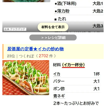
材料を全て表示
＞＞レシピ詳細
居酒屋の定番★イカの炒め物
2702
23位｜つくれぽ《
件 》