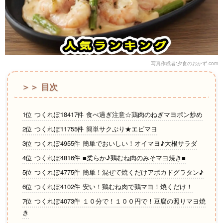
写真作成者:夕食のおかず.com
＞＞ 目次
1位 つくれぽ18417件 食べ過ぎ注意☆鶏肉のねぎマヨポン炒め
2位 つくれぽ11755件 簡単サクぷり★エビマヨ
3位 つくれぽ4955件 簡単でおいしい！オイマヨ♪大根サラダ
4位 つくれぽ4816件 ■柔らか♪鶏むね肉のみそマヨ焼き■
5位 つくれぽ4775件 簡単！混ぜて焼くだけアボカドグラタン♪
6位 つくれぽ4102件 安い！鶏むね肉で鶏マヨ！焼くだけ！
7位 つくれぽ4073件 １０分で！１００円で！豆腐の照りマヨ焼
き