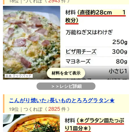
18位｜つくれぽ《
件 》
材料を全て表示
＞＞レシピ詳細
こんがり焼いた♪長いものとろろグラタン★
2825
19位｜つくれぽ《
件 》