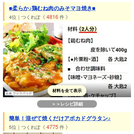
■柔らか♪鶏むね肉のみそマヨ焼き■
4816
4位｜つくれぽ《
件 》
材料を全て表示
＞＞レシピ詳細
簡単！混ぜて焼くだけアボカドグラタン♪
4775
5位｜つくれぽ《
件 》