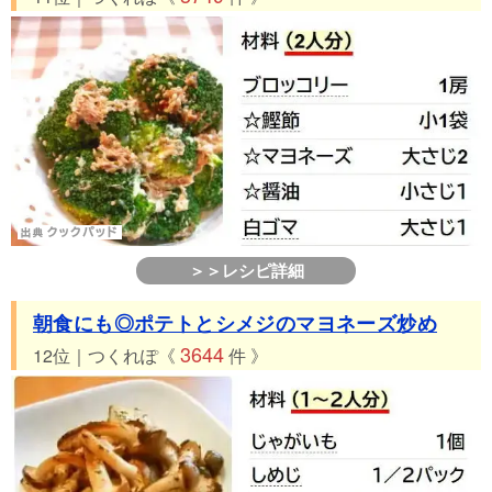
＞＞レシピ詳細
朝食にも◎ポテトとシメジのマヨネーズ炒め
3644
12位｜つくれぽ《
件 》