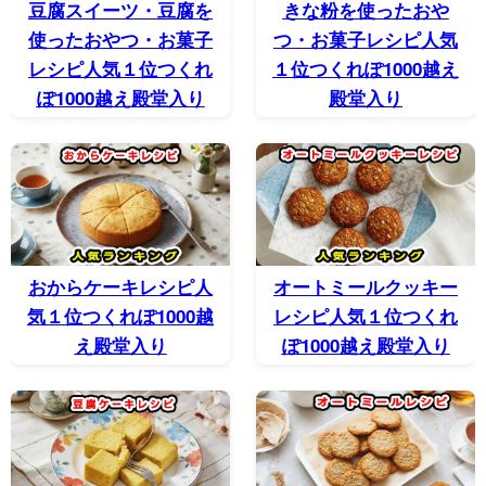
豆腐スイーツ・豆腐を
きな粉を使ったおや
使ったおやつ・お菓子
つ・お菓子レシピ人気
レシピ人気１位つくれ
１位つくれぽ1000越え
ぽ1000越え殿堂入り
殿堂入り
おからケーキレシピ人
オートミールクッキー
気１位つくれぽ1000越
レシピ人気１位つくれ
え殿堂入り
ぽ1000越え殿堂入り