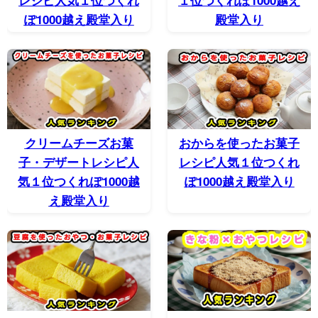
ぽ1000越え殿堂入り
殿堂入り
クリームチーズお菓
おからを使ったお菓子
子・デザートレシピ人
レシピ人気１位つくれ
気１位つくれぽ1000越
ぽ1000越え殿堂入り
え殿堂入り