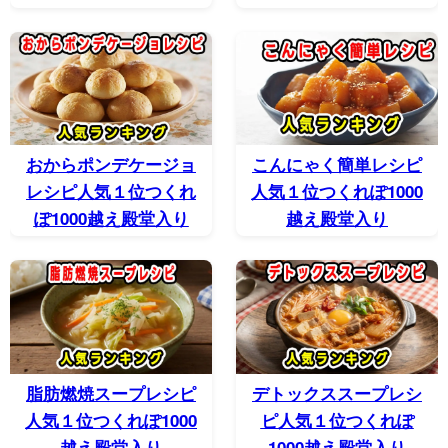
おからポンデケージョ
こんにゃく簡単レシピ
レシピ人気１位つくれ
人気１位つくれぽ1000
ぽ1000越え殿堂入り
越え殿堂入り
脂肪燃焼スープレシピ
デトックススープレシ
人気１位つくれぽ1000
ピ人気１位つくれぽ
越え殿堂入り
1000越え殿堂入り