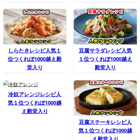
しらたきレシピ人気１
豆腐サラダレシピ人気
位つくれぽ1000越え殿
１位つくれぽ1000越え
堂入り
殿堂入り
冷奴アレンジレシピ人
気１位つくれぽ1000越
え殿堂入り
豆腐ステーキレシピ人
気１位つくれぽ1000越
え殿堂入り