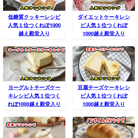
低糖質クッキーレシピ
ダイエットケーキレシ
人気１位つくれぽ1000
ピ人気１位つくれぽ
越え殿堂入り
1000越え殿堂入り
ヨーグルトチーズケー
豆腐チーズケーキレシ
キレシピ人気１位つく
ピ人気１位つくれぽ
れぽ1000越え殿堂入り
1000越え殿堂入り