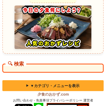
中が退屈しません。ダイエット中でも目で楽しめる華やかさがあるのも
魅力。
Ful Medames ～ エジプト料理 ～ 煮豆の香ばしい一皿
やわらかく煮たそら豆に、オリーブオイル、クミン、レモンの香りをま
とわせた一皿。温かくて満足感があるのに、腹持ちはよく、脂っこさは
なし。豆の力で、ダイエット中でもしっかりお腹を満たしたいときにぴ
ったり。
Vinegret ～ ロシア・ウクライナ料理 ～ 酸味がきいたビーツの冷菜
ビーツ、じゃがいも、人参、ピクルスなどが合わさり、シャキシャキ、
ほくほく、ツルッとした食感の変化が面白い。軽くて脂肪分がほとんど
なく、彩りも鮮やか。ダイエット食の単調さに飽きたときに、味覚をリ
セットしてくれる存在。
Tabbouleh ～ レバノン料理 ～ パセリとミントの爽快サラダ
🔍 検索
刻んだパセリとミント、トマトをブルグルと一緒にレモン汁で和えた、
まさに「食べる香り」と言いたくなるサラダ。爽やかでクリーンな味わ
いは、ダイエット中のリフレッシュにぴったり。油分が少なく、でも口
の中は満たされます。
Sayur Lodeh ～ インドネシア料理 ～ 野菜と豆腐のココナッツ煮込み
▼カテゴリ・メニューを表示
テンペや豆腐、いろんな野菜がココナッツミルクの優しいスープに包ま
れています。香りはふんわり、舌触りはまろやか。一見濃厚そうに見え
夕食のおかず.com
て、意外と軽やか。ダイエット中でも罪悪感ゼロで楽しめる、アジアの
優しい味。
お問い合わせ
-
免責事項プライバシーポリシー
運営者
Mucapata ～ モザンビーク料理 ～ 豆とココナッツライスの優しい主食