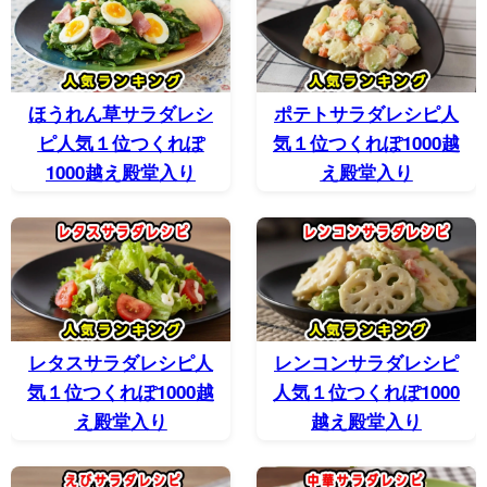
ほうれん草サラダレシ
ポテトサラダレシピ人
ピ人気１位つくれぽ
気１位つくれぽ1000越
1000越え殿堂入り
え殿堂入り
レタスサラダレシピ人
レンコンサラダレシピ
気１位つくれぽ1000越
人気１位つくれぽ1000
え殿堂入り
越え殿堂入り