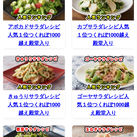
アボカドサラダレシピ
カブサラダレシピ人気
人気１位つくれぽ1000
１位つくれぽ1000越え
越え殿堂入り
殿堂入り
きゅうりサラダレシピ
ゴーヤサラダレシピ人
人気１位つくれぽ1000
気１位つくれぽ1000越
越え殿堂入り
え殿堂入り