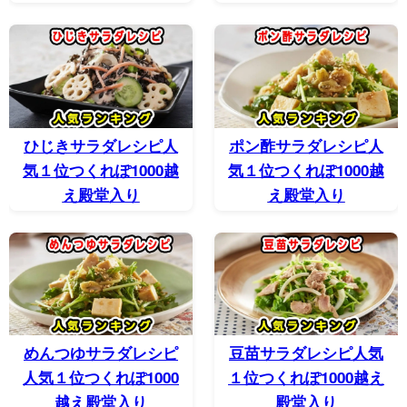
ひじきサラダレシピ人
ポン酢サラダレシピ人
気１位つくれぽ1000越
気１位つくれぽ1000越
え殿堂入り
え殿堂入り
めんつゆサラダレシピ
豆苗サラダレシピ人気
人気１位つくれぽ1000
１位つくれぽ1000越え
越え殿堂入り
殿堂入り