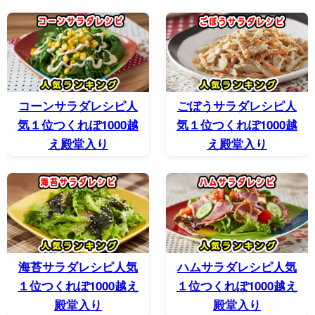
コーンサラダレシピ人
ごぼうサラダレシピ人
気１位つくれぽ1000越
気１位つくれぽ1000越
え殿堂入り
え殿堂入り
海苔サラダレシピ人気
ハムサラダレシピ人気
１位つくれぽ1000越え
１位つくれぽ1000越え
殿堂入り
殿堂入り