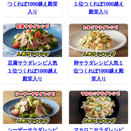
つくれぽ1000越え殿堂
１位つくれぽ1000越え
入り
殿堂入り
豆腐サラダレシピ人気
卵サラダレシピ人気１
１位つくれぽ1000越え
位つくれぽ1000越え殿
殿堂入り
堂入り
シーザーサラダレシピ
マカロニサラダレシピ