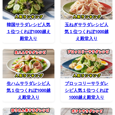
韓国サラダレシピ人気
玉ねぎサラダレシピ人
１位つくれぽ1000越え
気１位つくれぽ1000越
殿堂入り
え殿堂入り
生ハムサラダレシピ人
ブロッコリーサラダレ
気１位つくれぽ1000越
シピ人気１位つくれぽ
え殿堂入り
1000越え殿堂入り