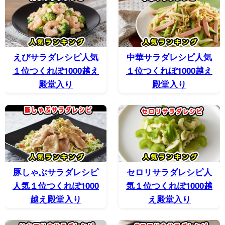
えびサラダレシピ人気
中華サラダレシピ人気
１位つくれぽ1000越え
１位つくれぽ1000越え
殿堂入り
殿堂入り
豚しゃぶサラダレシピ
セロリサラダレシピ人
人気１位つくれぽ1000
気１位つくれぽ1000越
越え殿堂入り
え殿堂入り