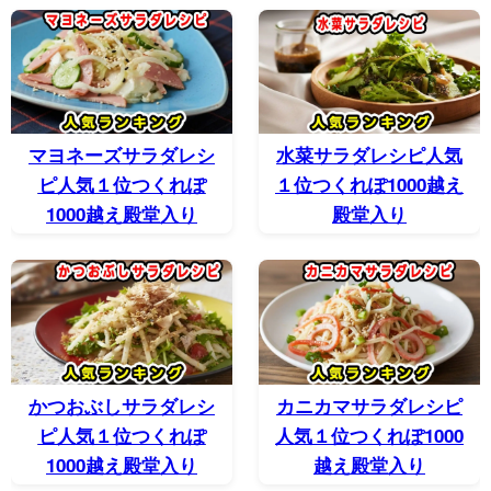
マヨネーズサラダレシ
水菜サラダレシピ人気
ピ人気１位つくれぽ
１位つくれぽ1000越え
1000越え殿堂入り
殿堂入り
かつおぶしサラダレシ
カニカマサラダレシピ
ピ人気１位つくれぽ
人気１位つくれぽ1000
1000越え殿堂入り
越え殿堂入り