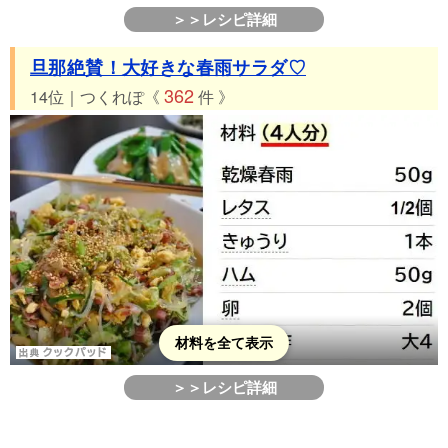
＞＞レシピ詳細
旦那絶賛！大好きな春雨サラダ♡
362
14位｜つくれぽ《
件 》
材料を全て表示
＞＞レシピ詳細