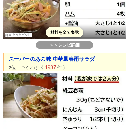
材料を全て表示
＞＞レシピ詳細
スーパーのあの味 中華風春雨サラダ
4937
2位｜つくれぽ《
件 》