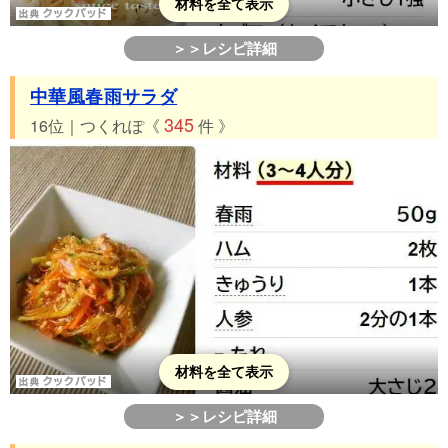
材料を全て表示
＞＞レシピ詳細
中華風春雨サラダ
345
16位｜つくれぽ《
件 》
材料を全て表示
＞＞レシピ詳細