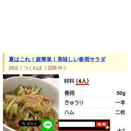
夏はこれ！超簡単！美味しい春雨サラダ
228
25位｜つくれぽ《
件 》