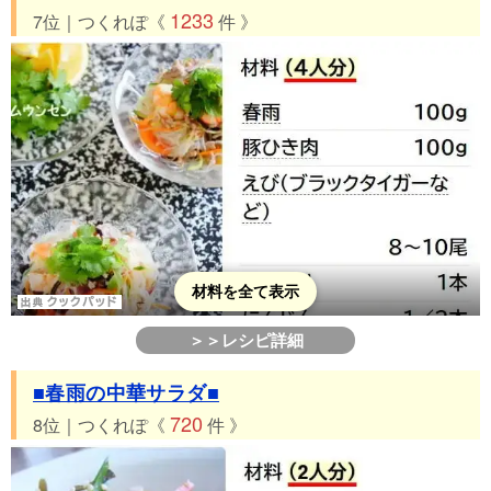
1233
7位｜つくれぽ《
件 》
材料を全て表示
＞＞レシピ詳細
■春雨の中華サラダ■
720
8位｜つくれぽ《
件 》