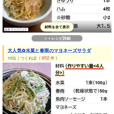
材料を全て表示
＞＞レシピ詳細
大人気✿水菜と春雨のマヨネーズサラダ
652
10位｜つくれぽ《
件 》