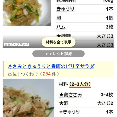
材料を全て表示
＞＞レシピ詳細
ささみときゅうりと春雨のピリ辛サラダ
254
22位｜つくれぽ《
件 》