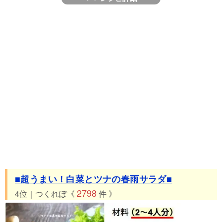
■超うまい！白菜とツナの春雨サラダ■
2798
4位｜つくれぽ《
件 》