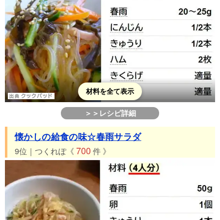
材料を全て表示
＞＞レシピ詳細
懐かしの給食の味☆春雨サラダ
700
9位｜つくれぽ《
件 》