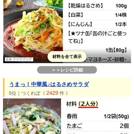
材料を全て表示
＞＞レシピ詳細
うまっ！中華風♪はるさめサラダ
2429
5位｜つくれぽ《
件 》