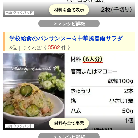
材料を全て表示
＞＞レシピ詳細
学校給食のバンサンスー☆中華風春雨サラダ
3562
3位｜つくれぽ《
件 》
材料を全て表示
＞＞レシピ詳細