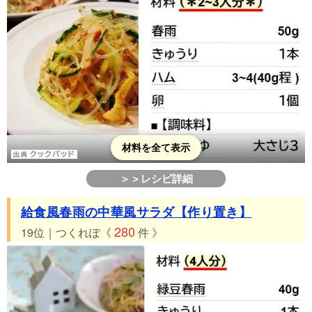
材料を全て表示
＞＞レシピ詳細
給食風春雨の中華風サラダ【作り置き】
280
19位｜つくれぽ《
件 》