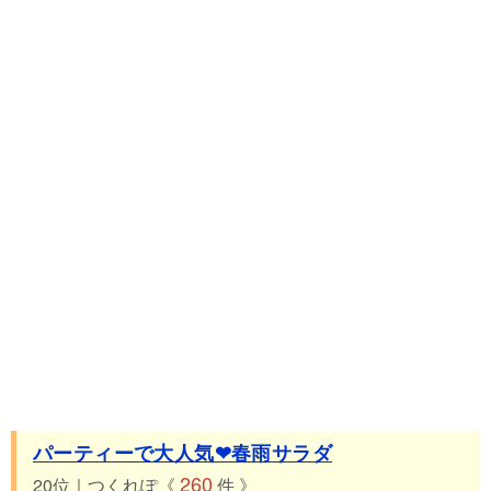
パーティーで大人気❤春雨サラダ
260
20位｜つくれぽ《
件 》