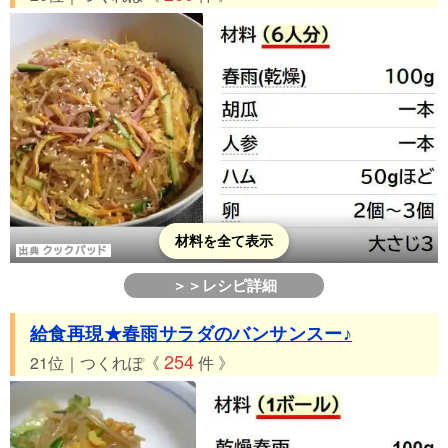
材料を全て表示
＞＞レシピ詳細
給食再現★春雨サラダのバンサンスー♪
254
21位｜つくれぽ《
件 》