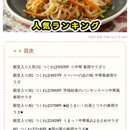
写真作成者:夕食のおかず.com
＞＞ 目次
殿堂入り人気1位 つくれぽ9325件 ☆中華 春雨サラダ☆
殿堂入り2位 つくれぽ4937件 スーパーのあの味 中華風春雨サ
ラダ
殿堂入り3位 つくれぽ3562件 学校給食のバンサンスー☆中華風
春雨サラダ
殿堂入り4位 つくれぽ2798件 ■超うまい！白菜とツナの春雨サ
ラダ■
殿堂入り5位 つくれぽ2429件 うまっ！中華風♪はるさめサラダ
6位 つくれぽ2140件 ❀我が家の春雨サラダ❀