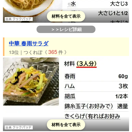
材料を全て表示
＞＞レシピ詳細
中華 春雨サラダ
365
13位｜つくれぽ《
件 》
材料を全て表示