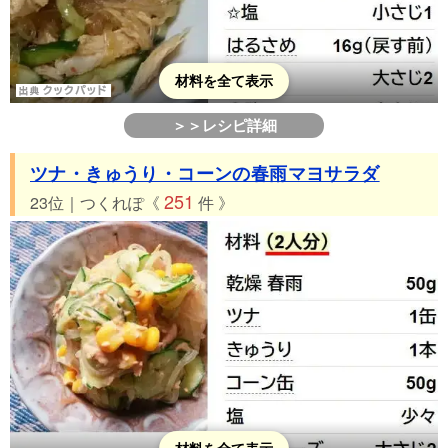
材料を全て表示
＞＞レシピ詳細
ツナ・きゅうり・コーンの春雨マヨサラダ
251
23位｜つくれぽ《
件 》