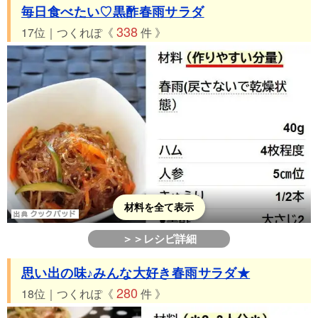
毎日食べたい♡黒酢春雨サラダ
338
17位｜つくれぽ《
件 》
材料を全て表示
＞＞レシピ詳細
思い出の味♪みんな大好き春雨サラダ★
280
18位｜つくれぽ《
件 》