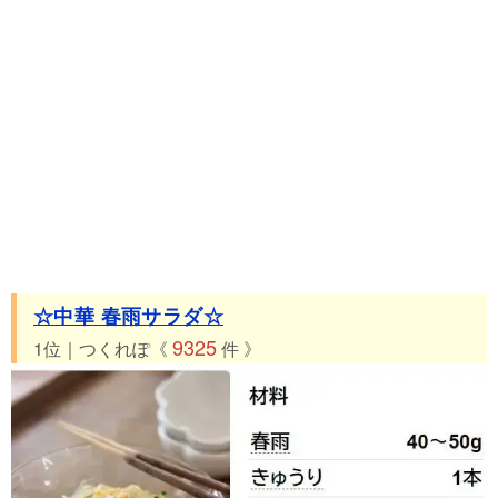
☆中華 春雨サラダ☆
9325
1位｜つくれぽ《
件 》