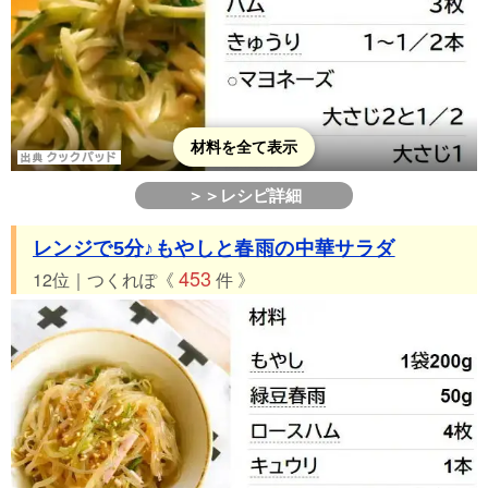
材料を全て表示
＞＞レシピ詳細
レンジで5分♪もやしと春雨の中華サラダ
453
12位｜つくれぽ《
件 》