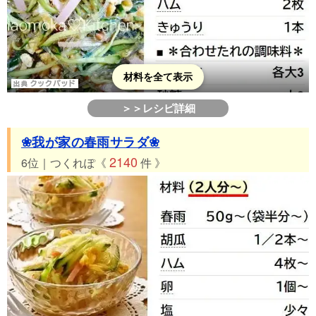
材料を全て表示
＞＞レシピ詳細
❀我が家の春雨サラダ❀
2140
6位｜つくれぽ《
件 》