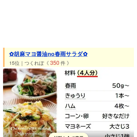
✿胡麻マヨ醤油no春雨サラダ✿
350
15位｜つくれぽ《
件 》