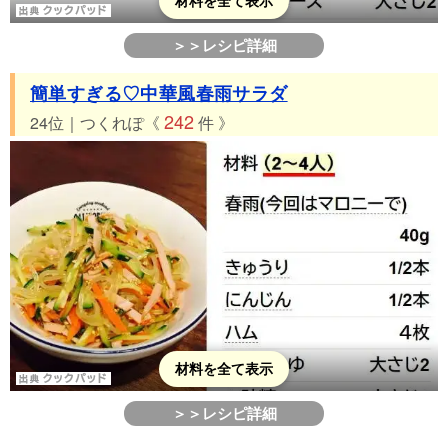
材料を全て表示
＞＞レシピ詳細
簡単すぎる♡中華風春雨サラダ
242
24位｜つくれぽ《
件 》
材料を全て表示
＞＞レシピ詳細