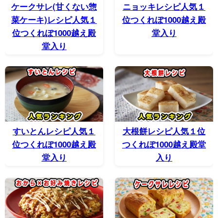
ケークサレ(甘くない惣
ニョッキレシピ人気１
菜ケーキ)レシピ人気１
位つくれぽ1000越え殿
位つくれぽ1000越え殿
堂入り
堂入り
すいとんレシピ人気１
大根餅レシピ人気１位
位つくれぽ1000越え殿
つくれぽ1000越え殿堂
堂入り
入り