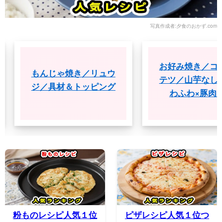
写真作成者:夕食のおかず.com
お好み焼き／コウケ
もんじゃ焼き／リュウ
テツ／山芋なしでも
ジ／具材＆トッピング
わふわ×豚肉入り
粉ものレシピ人気１位
ピザレシピ人気１位つ