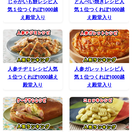
じゃがいも餅レシピ人
とんぺい焼きレシピ人
気１位つくれぽ1000越
気１位つくれぽ1000越
え殿堂入り
え殿堂入り
人参チヂミレシピ人気
人参ガレットレシピ人
１位つくれぽ1000越え
気１位つくれぽ1000越
殿堂入り
え殿堂入り