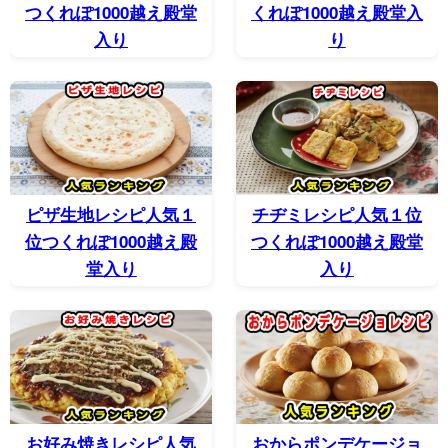
つくれぽ1000越え殿堂
くれぽ1000越え殿堂入
入り
り
ピザ生地レシピ人気１
チヂミレシピ人気１位
位つくれぽ1000越え殿
つくれぽ1000越え殿堂
堂入り
入り
お好み焼きレシピ人気
おからポンデケージョ