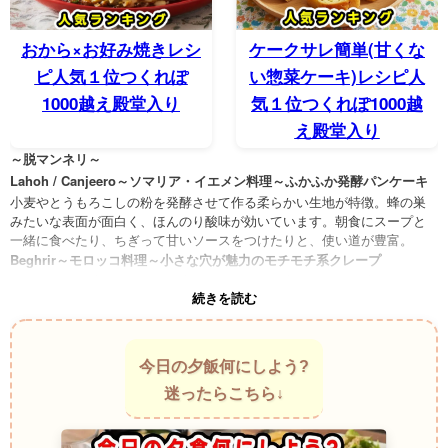
おから×お好み焼きレシ
ケークサレ簡単(甘くな
ピ人気１位つくれぽ
い惣菜ケーキ)レシピ人
1000越え殿堂入り
気１位つくれぽ1000越
え殿堂入り
～脱マンネリ～
Lahoh / Canjeero～ソマリア・イエメン料理～ふかふか発酵パンケーキ
小麦やとうもろこしの粉を発酵させて作る柔らかい生地が特徴。蜂の巣
みたいな表面が面白く、ほんのり酸味が効いています。朝食にスープと
一緒に食べたり、ちぎって甘いソースをつけたりと、使い道が豊富。
Beghrir～モロッコ料理～小さな穴が魅力のモチモチ系クレープ
セモリナ粉と酵母で作られ、表面にぶつぶつと穴が開くのが特徴のパン
続きを読む
ケーキ。バターやはちみつをたっぷりかけて食べるのが定番で、そのし
っとり感と香ばしさがクセになるん。
Msemmen～北アフリカ料理～折りたたみの技が光る層パンケーキ
手で伸ばして、重ねて、バターを塗って焼くこの一手間で驚くほど層が
今日の夕飯何にしよう?
できる粉もの。外側はパリッ、中はしっとり。ちょっとした焼きの香り
迷ったらこちら↓
が食欲をくすぐります。
Äggakaka～スウェーデン料理～農家風の分厚いオーブンパンケーキ
卵、小麦粉、牛乳で作る分厚いケーキのような一品。ベーコンやリンゴ