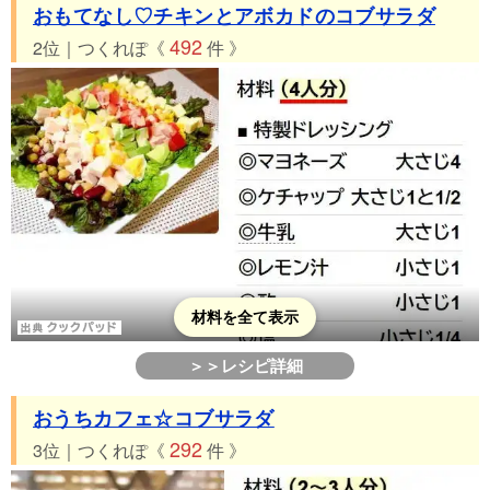
おもてなし♡チキンとアボカドのコブサラダ
492
2位｜つくれぽ《
件 》
材料を全て表示
＞＞レシピ詳細
おうちカフェ☆コブサラダ
292
3位｜つくれぽ《
件 》