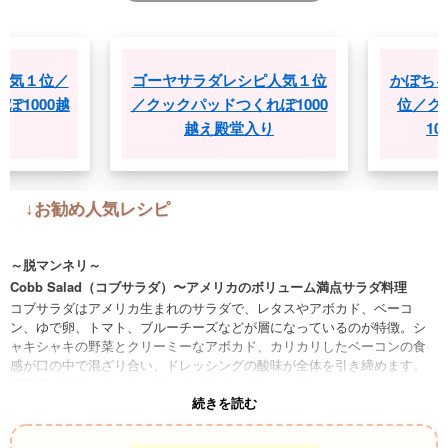
位／
ゴーヤサラダレシピ人気１位
かぼちゃサラダ
0越
／クックパッドつくれぽ1000
位／クックパ
越え殿堂入り
1000越え
↓お勧め人気レシピ
～脱マンネリ～
Cobb Salad（コブサラダ）〜アメリカのボリューム満点サラダ料理
コブサラダはアメリカ生まれのサラダで、レタスやアボカド、ベーコ
ン、ゆで卵、トマト、ブルーチーズなどが層になっているのが特徴。シ
ャキシャキの野菜とクリーミーなアボカド、カリカリしたベーコンの食
感が口の中で混ざり合い、ドレッシングの酸味が全体を引き締めます。
満足感があり、ランチやディナーにぴったりの一品。
続きを読む
Salade Niçoise（ニース風サラダ）〜フランスの地中海風魚介サラダ料
理
新鮮なツナ、アンチョビ、ゆで卵、インゲン、トマトをオリーブオイル