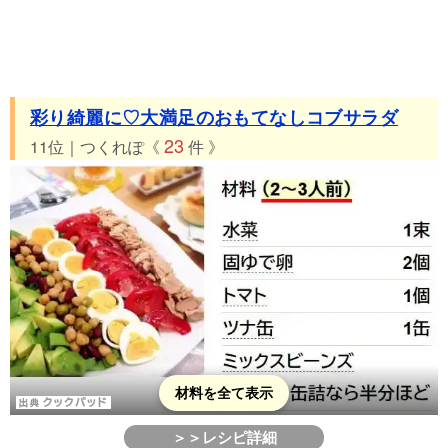
彩り綺麗に♡大満足のおもてなしコブサラダ
23
11位｜つくれぽ《
件 》
材料を全て表示
＞＞レシピ詳細