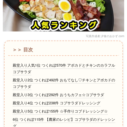
写真作成者:夕食のおかず.com
＞＞ 目次
殿堂入り人気1位 つくれぽ570件 アボカドとチキンのカラフル
コブサラダ
殿堂入り2位 つくれぽ492件 おもてなし♡チキンとアボカドの
コブサラダ
殿堂入り3位 つくれぽ292件 おうちカフェ☆コブサラダ
殿堂入り4位 つくれぽ238件 コブサラダドレッシング
殿堂入り5位 つくれぽ155件 ☆手作りコブドレッシング☆
6位 つくれぽ115件 【農家のレシピ】コブサラダのドレッシン
グ