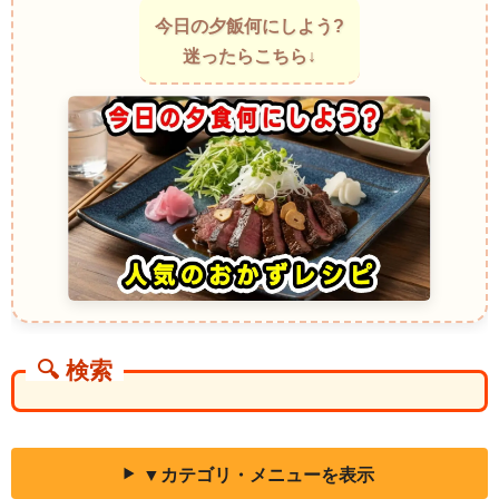
とレモンのドレッシングで和えた南フランスのサラダ。魚介の旨みと野
今日の夕飯何にしよう?
菜の爽やかな香りが合わさり、地中海の風を感じさせる味わいが特徴。
迷ったらこちら↓
Ensalada Chilena（エンサラダ・チレナ）〜チリのシンプルトマトと玉
ねぎのサラダ
トマト、玉ねぎ、パクチーを使い、オリーブオイルとビネガーでさっと
和えたチリの定番サラダ。トマトのジューシーさと玉ねぎの辛味がバラ
ンスよく、食欲を刺激します。屋外の食事やバーベキューによく合う一
品。
Tabbouleh（タブーリ）〜レバノンのパセリたっぷりサラダ料理
パセリを大量に使い、ミント、トマト、ブルグル（割った小麦）をレモ
ンとオリーブオイルで和えたレバノンの伝統的サラダ。爽やかな香りと
シャキシャキの食感が特徴で、暑い日にぴったりの一皿。
Ensalada Rusa（ロシア風ポテトサラダ）〜ロシアの定番冷製サラダ料
理
ゆでたジャガイモ、ニンジン、グリーンピース、ピクルスをマヨネーズ
で和えた冷製サラダ。まろやかな味わいと野菜の甘みが口の中で溶け合
🔍 検索
い、ロシアの家庭料理の定番として親しまれています。
Som Tam（ソムタム）〜タイの青パパイヤの辛酸っぱいサラダ料理
青パパイヤを細かく刻み、ライム、ナンプラー、唐辛子、ピーナッツで
和えたタイのサラダ。甘酸っぱくピリリと辛い味が口に広がり、カリカ
リとしたパパイヤの食感が楽しい一品。
▼カテゴリ・メニューを表示
Insalata Caprese（カプレーゼサラダ）〜イタリアのトマトとモッツァレ