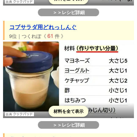
＞＞レシピ詳細
コブサラダ用どれっしんぐ
61
9位｜つくれぽ《
件 》
材料を全て表示
＞＞レシピ詳細