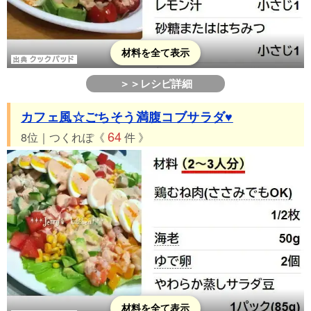
材料を全て表示
＞＞レシピ詳細
カフェ風☆ごちそう満腹コブサラダ♥
64
8位｜つくれぽ《
件 》
材料を全て表示