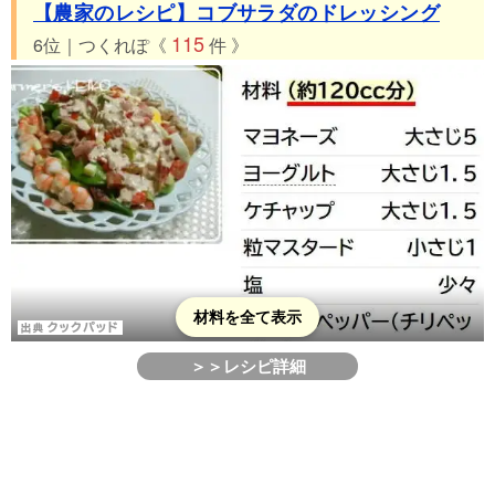
【農家のレシピ】コブサラダのドレッシング
115
6位｜つくれぽ《
件 》
材料を全て表示
＞＞レシピ詳細