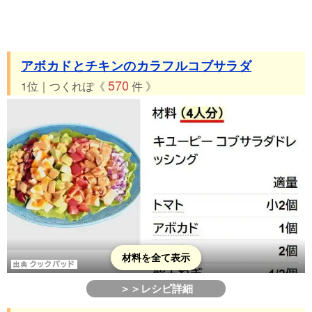
アボカドとチキンのカラフルコブサラダ
570
1位｜つくれぽ《
件 》
材料を全て表示
＞＞レシピ詳細