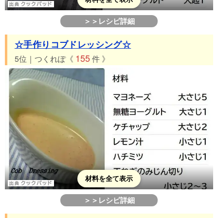
＞＞レシピ詳細
☆手作りコブドレッシング☆
155
5位｜つくれぽ《
件 》
材料を全て表示
＞＞レシピ詳細