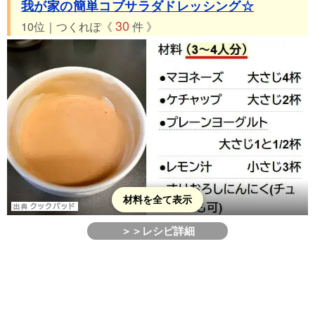
我が家の簡単コブサラダドレッシング☆
30
10位｜つくれぽ《
件 》
材料を全て表示
＞＞レシピ詳細