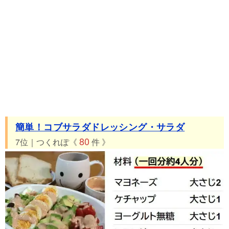
簡単！コブサラダドレッシング・サラダ
80
7位｜つくれぽ《
件 》