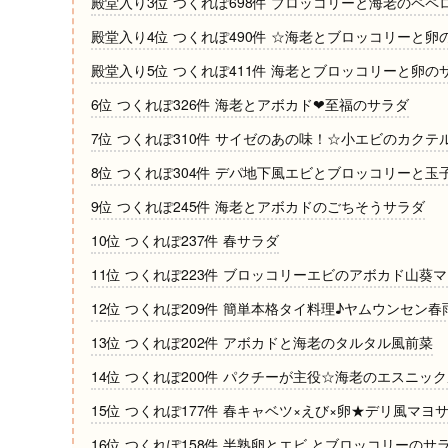
殿堂入り3位 つくれぽ698件 ブロッコリーと海老のペ
殿堂入り4位 つくれぽ490件 ☆海老とブロッコリーと卵
殿堂入り5位 つくれぽ411件 海老とブロッコリーと卵の
6位 つくれぽ326件 海老とアボカド❤至福のサラダ
7位 つくれぽ310件 サイゼのあの味！☆小エビのカクテ
8位 つくれぽ304件 デパ地下風エビとブロッコリーと玉
9位 つくれぽ245件 海老とアボカドのごちそうサラダ
10位 つくれぽ237件 春サラダ
11位 つくれぽ223件 ブロッコリーエビのアボカド山葵
12位 つくれぽ209件 簡単本格タイ料理♪ヤムウンセン
13位 つくれぽ202件 アボカドと海老のタルタル風前菜
14位 つくれぽ200件 パクチーが主役☆海老のエスニッ
15位 つくれぽ177件 春キャベツ×えび×卵★デリ風マヨ
16位 つくれぽ158件 半熟卵とエビ とブロッコリーのサ