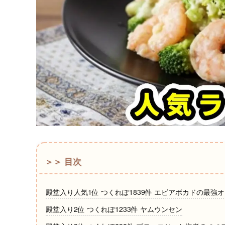
＞＞ 目次
殿堂入り人気1位 つくれぽ1839件 エビアボカドの最強
殿堂入り2位 つくれぽ1233件 ヤムウンセン