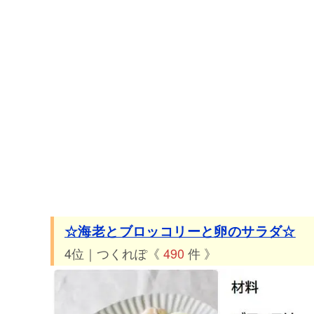
☆海老とブロッコリーと卵のサラダ☆
4位｜つくれぽ《
490
件 》