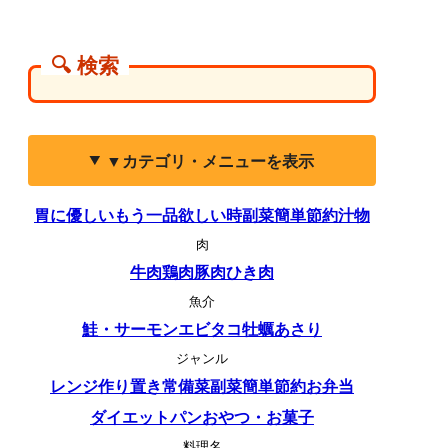
🔍 検索
▼カテゴリ・メニューを表示
胃に優しい
もう一品欲しい時
副菜
簡単
節約
汁物
肉
牛肉
鶏肉
豚肉
ひき肉
魚介
鮭・サーモン
エビ
タコ
牡蠣
あさり
ジャンル
レンジ
作り置き
常備菜
副菜
簡単
節約
お弁当
ダイエット
パン
おやつ・お菓子
料理名