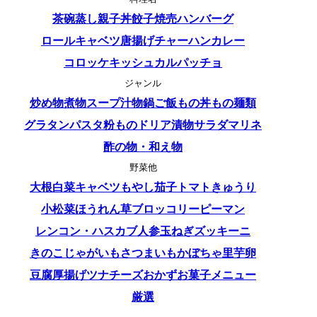
茶碗蒸し
親子丼
餃子
焼売
ハンバーグ
ロールキャベツ
唐揚げ
チャーハン
カレー
コロッケ
キッシュ
カルパッチョ
ジャンル
炒め物
煮物
スープ
汁物
鍋
ご飯もの
丼もの
麺類
グラタン
パスタ
粉もの
ドリア
漬物
サラダ
マリネ
酢の物・和え物
野菜他
大根
白菜
キャベツ
もやし
茄子
トマト
きゅうり
小松菜
ほうれん草
ブロッコリー
ピーマン
レンコン・ハス
カブ
人参
玉ねぎ
ズッキーニ
きのこ
じゃがいも
さつまいも
かぼちゃ
里芋
卵
豆腐
厚揚げ
ツナ
チーズ
おかず
お菓子
メニュー
厳選