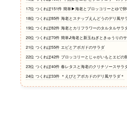
17位 つくれぽ151件 簡単▶海老とブロッコリーとゆで
18位 つくれぽ85件 海老とスナップえんどうのデリ風サ
19位 つくれぽ82件 海老とカリフラワーのタルタルサラ
20位 つくれぽ70件 簡単♪海老と新玉ねぎときゅうりの
21位 つくれぽ55件 エビとアボガドのサラダ
22位 つくれぽ42件 ブロッコリーとじゃがいもとエビの
23位 つくれぽ40件 春レタスと海老のクリチソースサラ
24位 つくれぽ33件 ＊えびとアボカドのデリ風サラダ＊