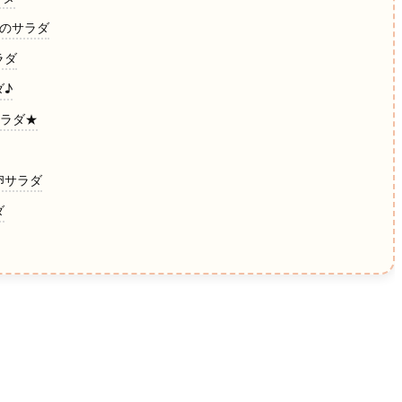
卵のサラダ
ラダ
ダ♪
サラダ★
卵サラダ
ダ