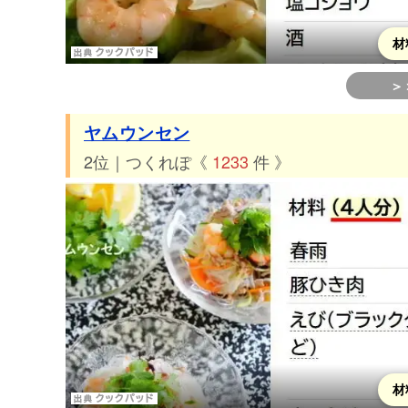
材
＞
ヤムウンセン
2位｜つくれぽ《
1233
件 》
材