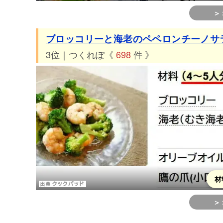
＞
ブロッコリーと海老のペペロンチーノサ
3位｜つくれぽ《
698
件 》
材
＞