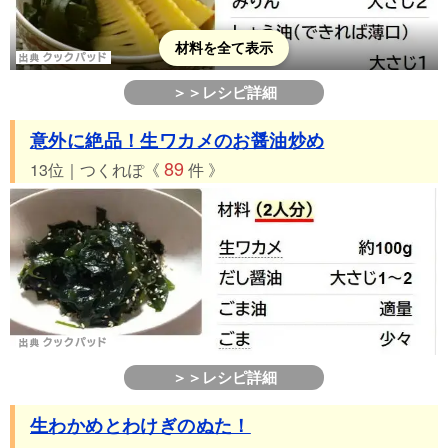
材料を全て表示
＞＞レシピ詳細
意外に絶品！生ワカメのお醤油炒め
89
13位｜つくれぽ《
件 》
＞＞レシピ詳細
生わかめとわけぎのぬた！