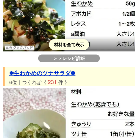
材料を全て表示
＞＞レシピ詳細
✽生わかめのツナサラダ✽
231
6位｜つくれぽ《
件 》