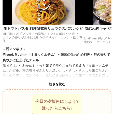
生トマトパスタ 料理研究家リュウジのバズレシピ
鶏むね肉キャベツ
totalTime 20分／
シラスの塩気とトマトの酸味が絶妙で、ニ
ンニクの香りがさらに食欲をそそります
／コメント数 379
totalTime 20分／
キャ
件
絶妙で、ダイエット
～脱マンネリ～
Miyeok Muchim（ミヨックムチム）～韓国の生わかめ料理～酢の香りで
爽やかに仕上げたナムル
韓国では、生わかめをさっと茹でて酢やごま油で和える「ミヨックムチ
ム」が定番。海の香りがふわりと漂い、しゃきしゃきとした歯ごたえが
楽しめます。口に入れると、最初にさっぱりとした酸味、そのあとにわ
かめの旨みが広がります。焼肉の箸休めや、夏の前菜としてもぴった
続きを読む
り。
Wakame Sunomono（ワカメ酢の物）～ハワイの和風アレンジ～ポキの
名脇役として活躍
ハワイの食卓では、生わかめを甘酢で和えたサラダがポキの横に添えら
今日の夕飯何にしよう?
れることがあります。海鮮の脂をさっぱり流しつつ、ほんのり甘い海の
迷ったらこちら↓
香りが口に残ります。ビーチの風を感じながら、冷たいポキと一緒に味