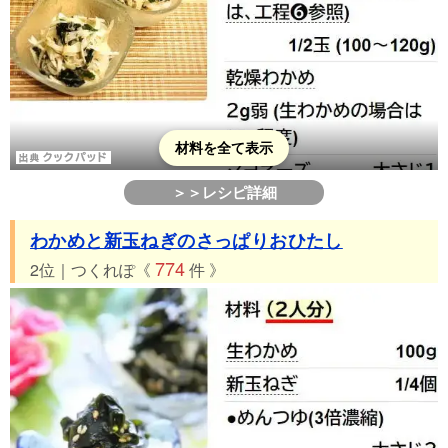
材料を全て表示
＞＞レシピ詳細
わかめと新玉ねぎのさっぱりおひたし
774
2位｜つくれぽ《
件 》