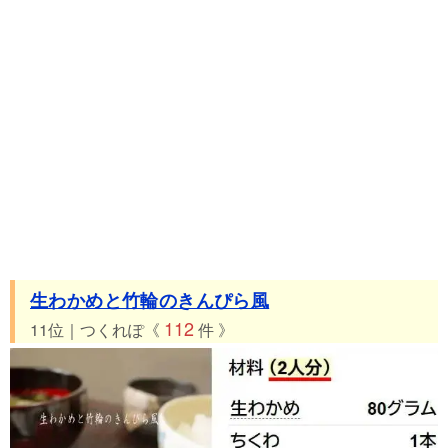
生わかめと竹輪のきんぴら風
112
11位｜つくれぽ《
件 》