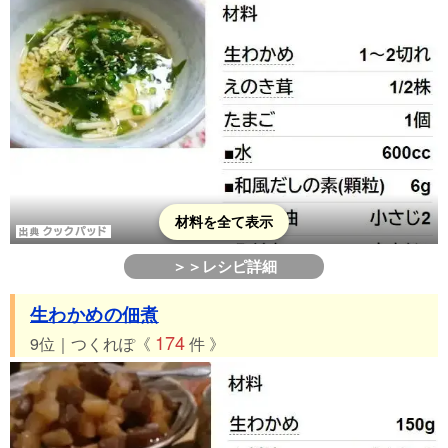
材料を全て表示
＞＞レシピ詳細
生わかめの佃煮
174
9位｜つくれぽ《
件 》