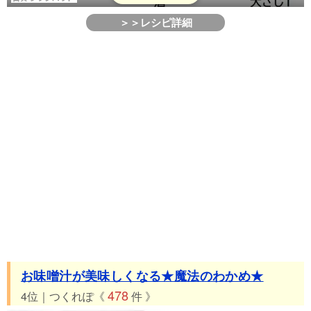
＞＞レシピ詳細
お味噌汁が美味しくなる★魔法のわかめ★
478
4位｜つくれぽ《
件 》