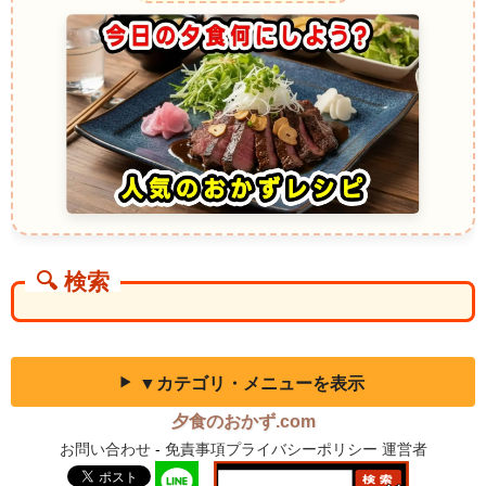
わうと、まるで海そのものを食べている気分。
Seaweed and Cucumber Salad（生海藻ときゅうりのサラダ）～アメリ
カ西海岸のヘルシーメニュー～
カリフォルニアのレストランでは、生わかめときゅうりをレモンドレッ
シングで和えたサラダが人気。磯の香りとシャキシャキの食感が特徴。
噛むたびにレモンの酸味と海の旨みが重なり、軽いランチにぴったり。
健康志向の食卓に欠かせない一品。
Wakame Poke（ワカメポキ）～ハワイの生わかめ料理～海鮮と絡むとろ
みと磯の香り
生わかめをざく切りにしてポキに混ぜると、マグロやサーモンの旨みを
引き立てる絶妙なアクセントになります。とろっとした舌触りが特徴。
一口頬張ると、海の香りと魚の脂が混ざり合い、口いっぱいに南国の海
を感じます。冷えたビールと相性抜群。
🔍 検索
Seaweed Goma-ae（生わかめのごま和え）～カナダの和風サイドディッ
シュ～香ばしさが加わるアレンジ
カナダの寿司店では、生わかめをさっと茹でて、ごまペーストやごま油
で和えた副菜が出てくることがあります。磯の香りとナッツのような香
ばしさが見事に調和します。噛むごとにふんわり広がる香ばしさと海の
▼カテゴリ・メニューを表示
風味。地味ながら、思わずおかわりしたくなる一品。
Namul Wakame Soup（生わかめスープ）～韓国屋台風～あっさり旨み
夕食のおかず.com
スープで体ぽかぽか
お問い合わせ
-
免責事項プライバシーポリシー
運営者
生わかめを使ったスープは、韓国の屋台や家庭で定番。ごま油で軽く炒
めてから煮ることで、わかめの旨みがスープに溶け込みます。熱々をす