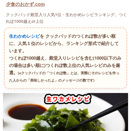
夕食のおかず.com
クックパッド殿堂入り人気1位・生わかめレシピランキング。つく
れぽ1000越えor上位
生わかめレシピ
を クックパッドのつくれぽ数が多い順
に、人気１位のレシピから、ランキング形式で紹介して
います。
つくれぽ1000越え、殿堂入りレシピを含む(1000以下のみ
の場合は多い順に)つくれぽ数上位の人気レシピのみを厳
選。
(※クックパッドの「つくれぽ数」とは、実際にそのレシピを作っ
た人からの「美味しかったよ」のメッセージの数です)