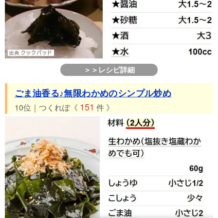
＞＞レシピ詳細
ごま油香る♪無限わかめのシンプル炒め
151
10位｜つくれぽ《
件 》