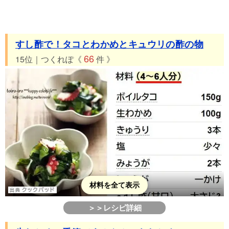
すし酢で！タコとわかめとキュウリの酢の物
66
15位｜つくれぽ《
件 》
材料を全て表示
＞＞レシピ詳細