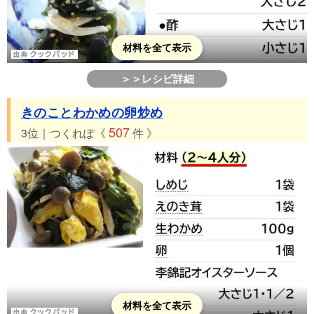
材料を全て表示
＞＞レシピ詳細
きのことわかめの卵炒め
507
3位｜つくれぽ《
件 》
材料を全て表示