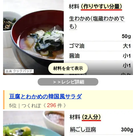
材料を全て表示
＞＞レシピ詳細
豆腐とわかめの韓国風サラダ
296
5位｜つくれぽ《
件 》