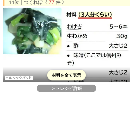
77
14位｜つくれぽ《
件 》
材料を全て表示
＞＞レシピ詳細