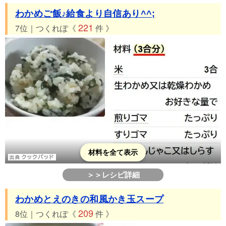
わかめご飯♪給食より自信あり^^;
221
7位｜つくれぽ《
件 》
材料を全て表示
＞＞レシピ詳細
わかめとえのきの和風かき玉スープ
209
8位｜つくれぽ《
件 》