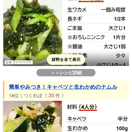
材料を全て表示
＞＞レシピ詳細
簡単やみつき！キャベツと生わかめのナムル
30
18位｜つくれぽ《
件 》