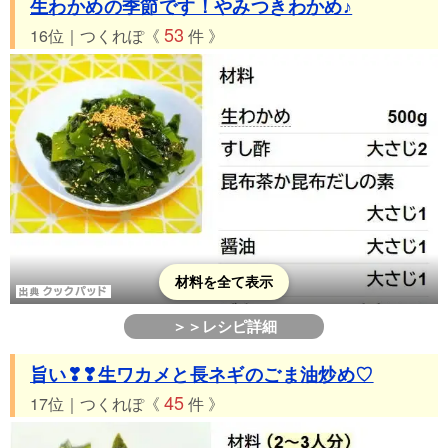
生わかめの季節です！やみつきわかめ♪
53
16位｜つくれぽ《
件 》
材料を全て表示
＞＞レシピ詳細
旨い❣❣生ワカメと長ネギのごま油炒め♡
45
17位｜つくれぽ《
件 》