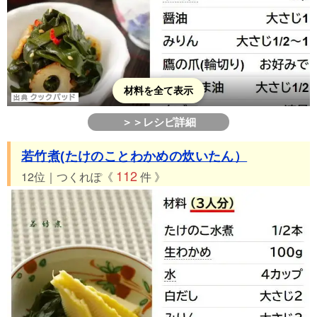
材料を全て表示
＞＞レシピ詳細
若竹煮(たけのことわかめの炊いたん）
112
12位｜つくれぽ《
件 》