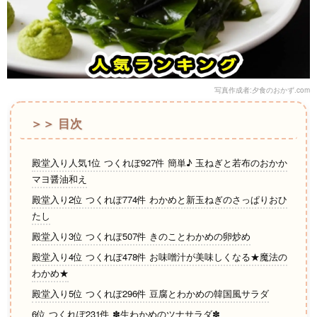
写真作成者:夕食のおかず.com
＞＞ 目次
殿堂入り人気1位 つくれぽ927件 簡単♪ 玉ねぎと若布のおかか
マヨ醤油和え
殿堂入り2位 つくれぽ774件 わかめと新玉ねぎのさっぱりおひ
たし
殿堂入り3位 つくれぽ507件 きのことわかめの卵炒め
殿堂入り4位 つくれぽ478件 お味噌汁が美味しくなる★魔法の
わかめ★
殿堂入り5位 つくれぽ296件 豆腐とわかめの韓国風サラダ
6位 つくれぽ231件 ✽生わかめのツナサラダ✽