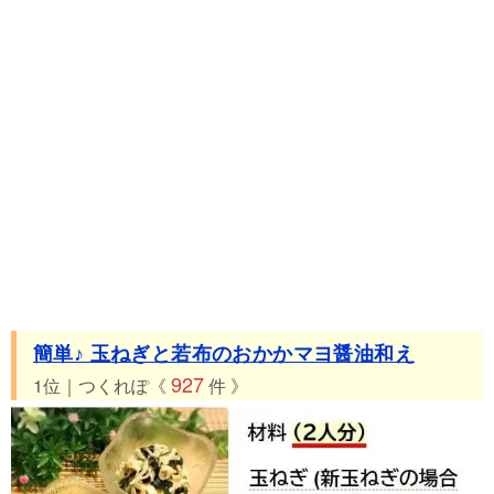
簡単♪ 玉ねぎと若布のおかかマヨ醤油和え
927
1位｜つくれぽ《
件 》