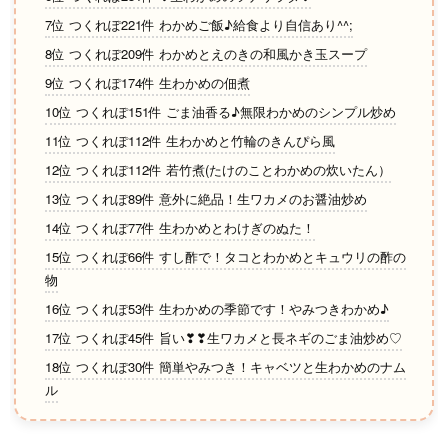
7位 つくれぽ221件 わかめご飯♪給食より自信あり^^;
8位 つくれぽ209件 わかめとえのきの和風かき玉スープ
9位 つくれぽ174件 生わかめの佃煮
10位 つくれぽ151件 ごま油香る♪無限わかめのシンプル炒め
11位 つくれぽ112件 生わかめと竹輪のきんぴら風
12位 つくれぽ112件 若竹煮(たけのことわかめの炊いたん）
13位 つくれぽ89件 意外に絶品！生ワカメのお醤油炒め
14位 つくれぽ77件 生わかめとわけぎのぬた！
15位 つくれぽ66件 すし酢で！タコとわかめとキュウリの酢の
物
16位 つくれぽ53件 生わかめの季節です！やみつきわかめ♪
17位 つくれぽ45件 旨い❣❣生ワカメと長ネギのごま油炒め♡
18位 つくれぽ30件 簡単やみつき！キャベツと生わかめのナム
ル