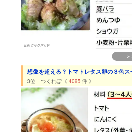
56位 つくれぽ327件 ♡卵・えのき・レタスのトロリ中
57位 つくれぽ325件 レタス大量消費！お手軽醤油漬け
58位 つくれぽ324件 *カニカマinレタスサラダ*
59位 つくれぽ324件 ☆チョレギサラダ☆
60位 つくれぽ308件 レタスと海苔だけで美味しいサラダ
＞
想像を超える？トマトレタス卵の３色ス
3位｜つくれぽ《
4085
件 》