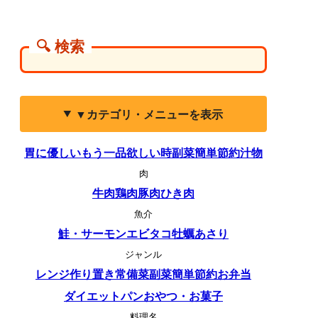
🔍 検索
▼カテゴリ・メニューを表示
胃に優しい
もう一品欲しい時
副菜
簡単
節約
汁物
肉
牛肉
鶏肉
豚肉
ひき肉
魚介
鮭・サーモン
エビ
タコ
牡蠣
あさり
ジャンル
レンジ
作り置き
常備菜
副菜
簡単
節約
お弁当
ダイエット
パン
おやつ・お菓子
料理名