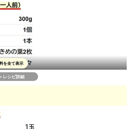
卵炒め
ャンプルー
め♪
レギサラダ
料を全て表示
サラダ♡
＞レシピ詳細
巻きサラダ
ないサラダ