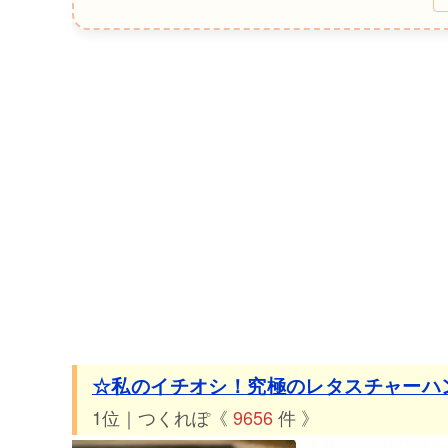
30位 つくれぽ624件 レタスのチョレギ風サラダ♡
31位 つくれぽ600件 レタスだけ～♪粒マスタードと醤
32位 つくれぽ600件 ビニール袋で混ぜるレタスのさっ
33位 つくれぽ581件 大人のサラダ☆簡単ワサビドレッ
34位 つくれぽ561件 レタスと豆腐の焼き海苔たっぷり
35位 つくれぽ553件 やみつきレタスサラダ
36位 つくれぽ521件 レタスの豚しゃぶ巻き☆レンジ蒸し
37位 つくれぽ515件 タコとレタスのコクマヨサラダ
38位 つくれぽ490件 簡単(*^-^*)レタスとベーコン炒め
39位 つくれぽ470件 ☆にら・レタス・トマト☆スタミ
40位 つくれぽ464件 超簡単！レタスと豚肉のオイスタ
☆私のイチオシ！究極のレタスチャーハ
41位 つくれぽ453件 簡単♪生ハムとレタスでイタリアン
1位｜つくれぽ《
9656
件 》
42位 つくれぽ443件 サニーレタスの簡単サラダ☆