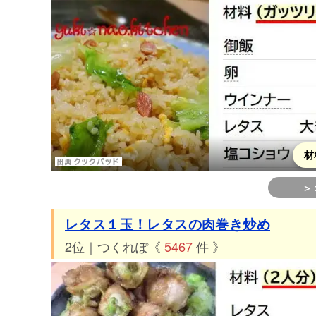
43位 つくれぽ440件 エビの生春巻き
44位 つくれぽ422件 ☆レタスと塩こんぶのサラダ☆
45位 つくれぽ413件 黄金レタス炒飯
46位 つくれぽ412件 レタスの大量消費に！豚肉レタス
47位 つくれぽ404件 簡単！レタスとハムのそうめんチ
48位 つくれぽ400件 牛肉(豚肉)とレタスのプルコギ風炒
49位 つくれぽ400件 レタスときゅうり簡単すぎるチョ
材
50位 つくれぽ393件 サニーレタスだけ！簡単やみつき
＞
51位 つくれぽ373件 ☆きゅうりとレタスのツナサラダ☆
レタス１玉！レタスの肉巻き炒め
52位 つくれぽ367件 しっとりレタスとしらすのサラダ
2位｜つくれぽ《
5467
件 》
53位 つくれぽ352件 安い！簡単！豪華っぽい！レタス
54位 つくれぽ346件 レタスときゅうりでお箸が止まら
55位 つくれぽ336件 レタスときのこのＨＯＴサラダ