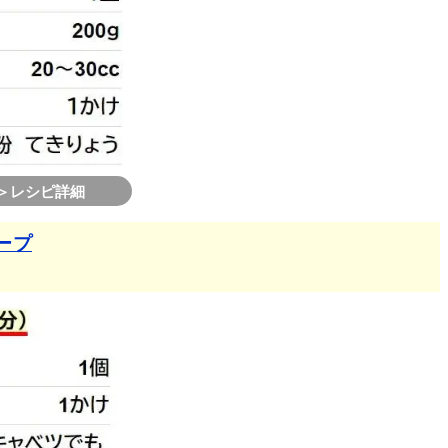
華スープ♡
♪
＞レシピ詳細
ープ