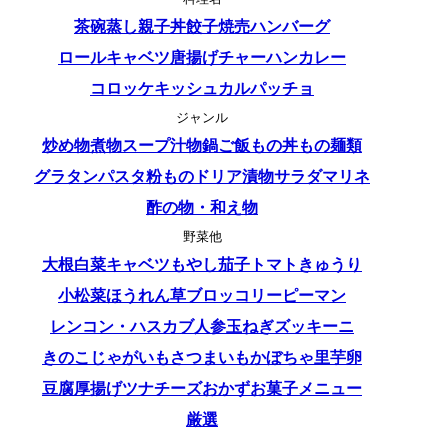
茶碗蒸し
親子丼
餃子
焼売
ハンバーグ
ロールキャベツ
唐揚げ
チャーハン
カレー
コロッケ
キッシュ
カルパッチョ
ジャンル
炒め物
煮物
スープ
汁物
鍋
ご飯もの
丼もの
麺類
グラタン
パスタ
粉もの
ドリア
漬物
サラダ
マリネ
酢の物・和え物
野菜他
大根
白菜
キャベツ
もやし
茄子
トマト
きゅうり
小松菜
ほうれん草
ブロッコリー
ピーマン
レンコン・ハス
カブ
人参
玉ねぎ
ズッキーニ
きのこ
じゃがいも
さつまいも
かぼちゃ
里芋
卵
豆腐
厚揚げ
ツナ
チーズ
おかず
お菓子
メニュー
厳選