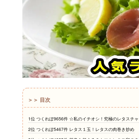
＞＞ 目次
1位 つくれぽ9656件 ☆私のイチオシ！究極のレタスチ
2位 つくれぽ5467件 レタス１玉！レタスの肉巻き炒め