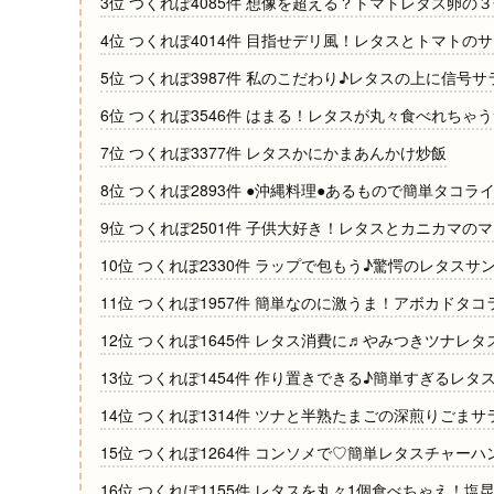
3位 つくれぽ4085件 想像を超える？トマトレタス卵の
4位 つくれぽ4014件 目指せデリ風！レタスとトマトの
5位 つくれぽ3987件 私のこだわり♪レタスの上に信号サ
6位 つくれぽ3546件 はまる！レタスが丸々食べれちゃ
7位 つくれぽ3377件 レタスかにかまあんかけ炒飯
8位 つくれぽ2893件 ●沖縄料理●あるもので簡単タコラ
9位 つくれぽ2501件 子供大好き！レタスとカニカマの
10位 つくれぽ2330件 ラップで包もう♪驚愕のレタスサ
11位 つくれぽ1957件 簡単なのに激うま！アボカドタコ
12位 つくれぽ1645件 レタス消費に♬やみつきツナレタ
13位 つくれぽ1454件 作り置きできる♪簡単すぎるレタ
14位 つくれぽ1314件 ツナと半熟たまごの深煎りごま
15位 つくれぽ1264件 コンソメで♡簡単レタスチャーハ
16位 つくれぽ1155件 レタスを丸々1個食べちゃえ！塩