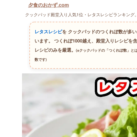
夕食のおかず.com
クックパッド殿堂入り人気1位・レタスレシピランキング。つ
レタスレシピ
を クックパッドのつくれぽ数が多
います。
つくれぽ1000越え、殿堂入りレシピを含
レシピのみを厳選。
(※クックパッドの「つくれぽ数」と
数です)