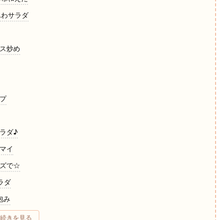
ふわサラダ
ース炒め
ープ
ラダ♪
ウマイ
ーズで☆
ラダ
包み
のサラダ☆
続きを見る