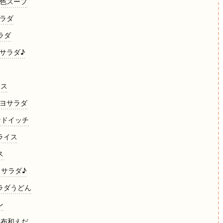
３色スープ
サラダ
ラダ
うサラダ♪
イス
マヨサラダ
ンドイッチ
ライス
ス
スサラダ♪
サラダうどん
ン
昆布和えだ