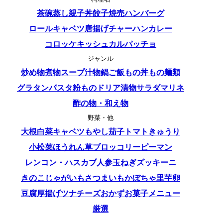
茶碗蒸し
親子丼
餃子
焼売
ハンバーグ
ロールキャベツ
唐揚げ
チャーハン
カレー
コロッケ
キッシュ
カルパッチョ
ジャンル
炒め物
煮物
スープ
汁物
鍋
ご飯もの
丼もの
麺類
グラタン
パスタ
粉もの
ドリア
漬物
サラダ
マリネ
酢の物・和え物
野菜・他
大根
白菜
キャベツ
もやし
茄子
トマト
きゅうり
小松菜
ほうれん草
ブロッコリー
ピーマン
レンコン・ハス
カブ
人参
玉ねぎ
ズッキーニ
きのこ
じゃがいも
さつまいも
かぼちゃ
里芋
卵
豆腐
厚揚げ
ツナ
チーズ
おかず
お菓子
メニュー
厳選