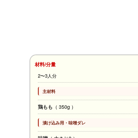
材料/分量
2〜3人分
主材料
鶏もも
（ 350g ）
漬け込み用・味噌ダレ