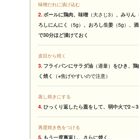
味噌だれに漬け込む
2.
ボールに鶏肉、味噌
（大さじ3）
、みりん
ろしにんにく
（5g）
、おろし生姜
（5g）
、酒
で30分ほど漬けておく
皮目から焼く
3.
フライパンにサラダ油
（適量）
をひき、鶏
く焼く
（※焦げやすいので注意）
蒸し焼きにする
4.
ひっくり返したら蓋をして、弱中火で2～
再度焼き色をつける
5.
もう一度裏返し、さらに焼く