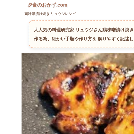
夕食のおかず.com
鶏味噌漬け焼き リュウジレシピ
大人気の料理研究家 リュウジさん鶏味噌漬け焼
作る為、細かい手順や作り方を 解りやすく記述