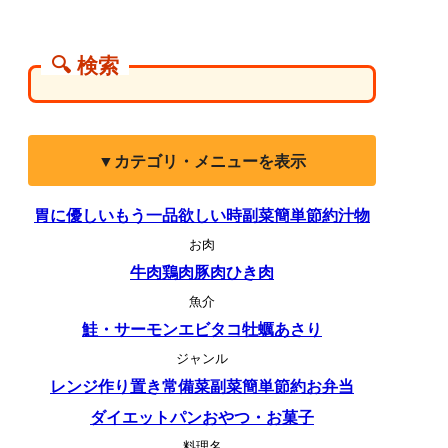
🔍 検索
▼カテゴリ・メニューを表示
胃に優しい
もう一品欲しい時
副菜
簡単
節約
汁物
お肉
牛肉
鶏肉
豚肉
ひき肉
魚介
鮭・サーモン
エビ
タコ
牡蠣
あさり
ジャンル
レンジ
作り置き
常備菜
副菜
簡単
節約
お弁当
ダイエット
パン
おやつ・お菓子
料理名