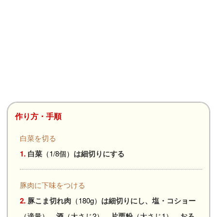
作り方・手順
白菜を切る
1.
白菜
（1/8個）
は細切りにする
豚肉に下味をつける
2.
豚こま切れ肉
（180g）
は細切りにし、塩・コショー
（適量）
、酒
（大さじ2）
、片栗粉
（大さじ1）
、おろ