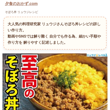
夕食のおかず.com
そぼろ丼 リュウジレシピ
大人気の料理研究家 リュウジさんそぼろ丼レシピの詳し
い作り方。
動画やSNSでは解り難く 自分でも作る為、細かい手順や
作り方を 解りやすく記述しました。