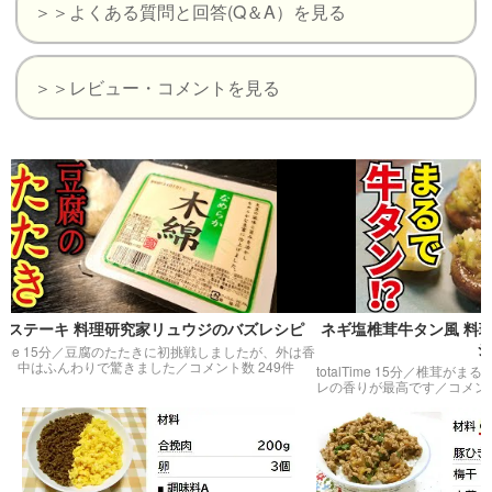
＞＞よくある質問と回答(Q＆A）を見る
＞＞レビュー・コメントを見る
ーキ 料理研究家リュウジのバズレシピ
ネギ塩椎茸牛タン風 料理研究
シピ
15分／
豆腐のたたきに初挑戦しましたが、外は香
はふんわりで驚きました
／コメント数 249件
totalTime 15分／
椎茸がまるで高級焼
レの香りが最高です
／コメント数 48