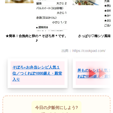
★簡単！合挽肉と卵の＊そぼろ丼＊です。
さっぱり♡梅シソ風味
♪
そぼろ×お弁当レシピ人気１
丼ものレシピ人気１
位／つくれぽ1000越え・殿堂
れぽ1000越え・殿
入り
今日の夕飯何にしよう?