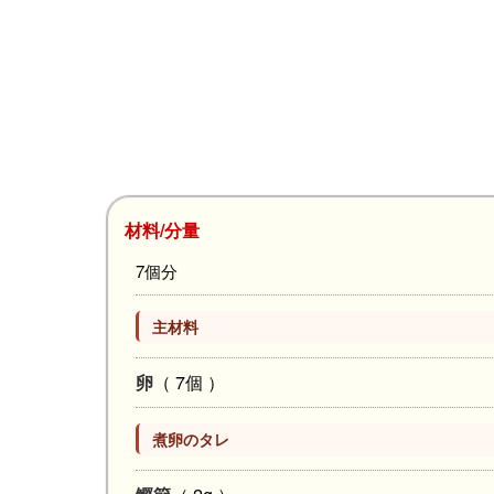
材料/分量
7個分
主材料
卵
（ 7個 ）
煮卵のタレ