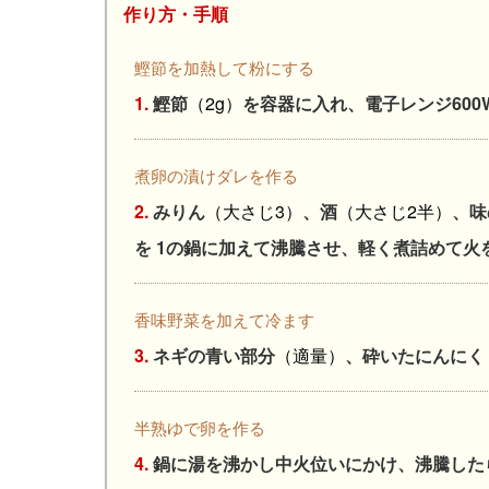
作り方・手順
鰹節を加熱して粉にする
1.
鰹節
（2g）
を容器に入れ、電子レンジ600
煮卵の漬けダレを作る
2.
みりん
（大さじ3）
、酒
（大さじ2半）
、味
を 1の鍋に加えて沸騰させ、軽く煮詰めて火
香味野菜を加えて冷ます
3.
ネギの青い部分
（適量）
、砕いたにんにく
半熟ゆで卵を作る
4.
鍋に湯を沸かし中火位いにかけ、沸騰した