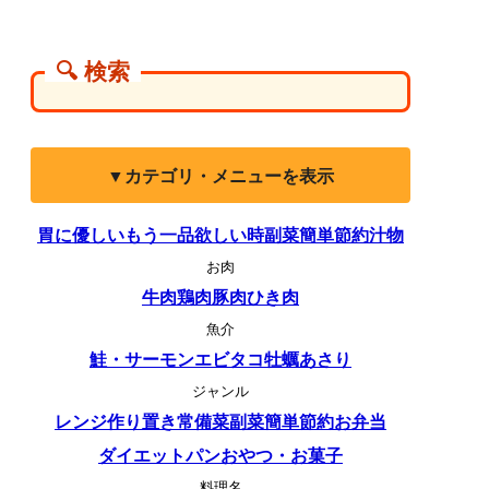
🔍 検索
▼カテゴリ・メニューを表示
胃に優しい
もう一品欲しい時
副菜
簡単
節約
汁物
お肉
牛肉
鶏肉
豚肉
ひき肉
魚介
鮭・サーモン
エビ
タコ
牡蠣
あさり
ジャンル
レンジ
作り置き
常備菜
副菜
簡単
節約
お弁当
ダイエット
パン
おやつ・お菓子
料理名