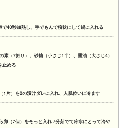
Wで40秒加熱し、手でもんで粉状にして鍋に入れる
の素
（7振り）
、砂糖
（小さじ1半）
、醤油
（大さじ4）
を止める
（1片）
を2の漬けダレに入れ、人肌位いに冷ます
ら卵
（7個）
をそっと入れ 7分茹でて冷水にとって冷や