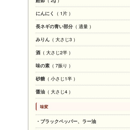
鰹節
（ 2g ）
にんにく
（ 1片 ）
長ネギの青い部分
（ 適量 ）
みりん
（ 大さじ3 ）
酒
（ 大さじ2半 ）
味の素
（ 7振り ）
砂糖
（ 小さじ1半 ）
醤油
（ 大さじ4 ）
味変
・ブラックペッパー、ラー油