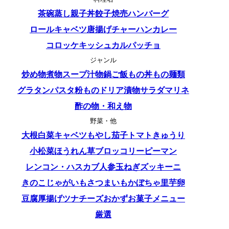
茶碗蒸し
親子丼
餃子
焼売
ハンバーグ
ロールキャベツ
唐揚げ
チャーハン
カレー
コロッケ
キッシュ
カルパッチョ
ジャンル
炒め物
煮物
スープ
汁物
鍋
ご飯もの
丼もの
麺類
グラタン
パスタ
粉もの
ドリア
漬物
サラダ
マリネ
酢の物・和え物
野菜・他
大根
白菜
キャベツ
もやし
茄子
トマト
きゅうり
小松菜
ほうれん草
ブロッコリー
ピーマン
レンコン・ハス
カブ
人参
玉ねぎ
ズッキーニ
きのこ
じゃがいも
さつまいも
かぼちゃ
里芋
卵
豆腐
厚揚げ
ツナ
チーズ
おかず
お菓子
メニュー
厳選