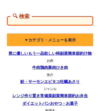
🔍 検索
▼カテゴリ・メニューを表示
胃に優しい
もう一品欲しい時
副菜
簡単
節約
汁物
お肉
牛肉
鶏肉
豚肉
ひき肉
魚介
鮭・サーモン
エビ
タコ
牡蠣
あさり
ジャンル
レンジ
作り置き
常備菜
副菜
簡単
節約
お弁当
ダイエット
パン
おやつ・お菓子
料理名