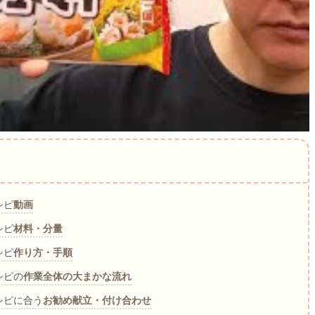
シピ
動画
シピ
材料・分量
シピ
作り方・手順
シピの
作業全体の大まかな流れ
シピに合う
お勧め献立・付け合わせ