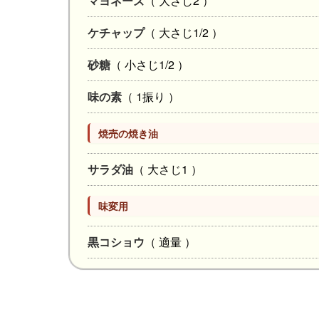
マヨネーズ
（ 大さじ2 ）
ケチャップ
（ 大さじ1/2 ）
砂糖
（ 小さじ1/2 ）
味の素
（ 1振り ）
焼売の焼き油
サラダ油
（ 大さじ1 ）
味変用
黒コショウ
（ 適量 ）