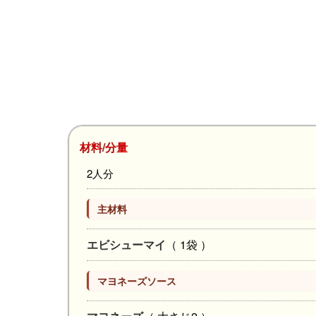
材料/分量
2人分
主材料
エビシューマイ
（ 1袋 ）
マヨネーズソース