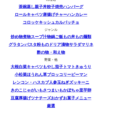
茶碗蒸し
親子丼
餃子
焼売
ハンバーグ
ロールキャベツ
唐揚げ
チャーハン
カレー
コロッケ
キッシュ
カルパッチョ
ジャンル
炒め物
煮物
スープ
汁物
鍋
ご飯もの
丼もの
麺類
グラタン
パスタ
粉もの
ドリア
漬物
サラダ
マリネ
酢の物・和え物
野菜・他
大根
白菜
キャベツ
もやし
茄子
トマト
きゅうり
小松菜
ほうれん草
ブロッコリー
ピーマン
レンコン・ハス
カブ
人参
玉ねぎ
ズッキーニ
きのこ
じゃがいも
さつまいも
かぼちゃ
里芋
卵
豆腐
厚揚げ
ツナ
チーズ
おかず
お菓子
メニュー
厳選