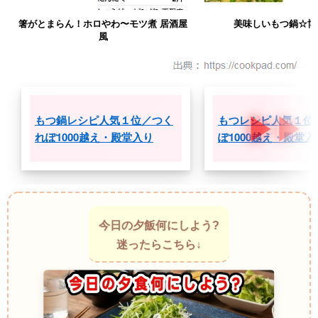
箸がとまらん！ホロやわ〜モツ煮 居酒屋
美味しいもつ鍋☆博
風
もつ鍋レシピ人気１位／つく
もつレシピ人気１位
れぽ1000越え・殿堂入り
ぽ1000越え・殿堂入
今日の夕飯何にしよう?
迷ったらこちら↓