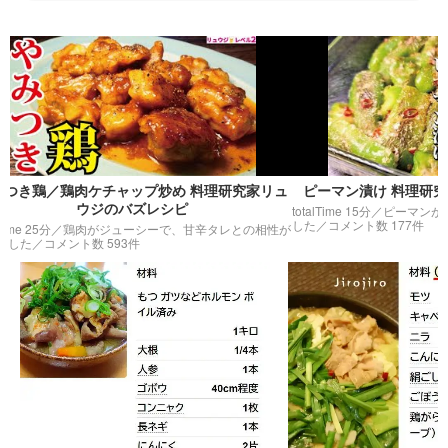
鶏／鶏肉ケチャップ炒め 料理研究家リュ
ピーマン漬け 料理研究家リ
ウジのバズレシピ
totalTime 15分／
ピーマンが苦手な
した
／コメント数 177件
25分／
鶏肉がジューシーで、甘辛タレとの相性が
／コメント数 593件