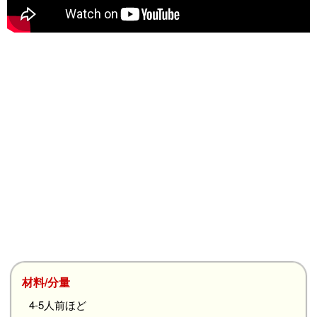
材料/分量
4-5人前ほど