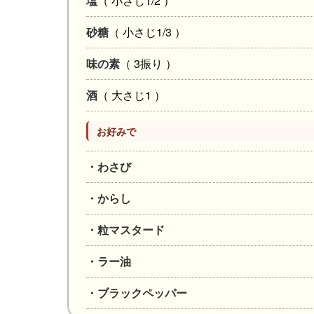
塩
（ 小さじ1/2 ）
砂糖
（ 小さじ1/3 ）
味の素
（ 3振り ）
酒
（ 大さじ1 ）
お好みで
・わさび
・からし
・粒マスタード
・ラー油
・ブラックペッパー