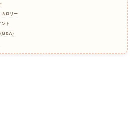
介
・カロリー
イント
(Q＆A）
ト