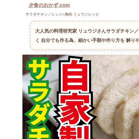
夕食のおかず.com
サラダチキン／レンジ×胸肉 リュウジレシピ
大人気の料理研究家 リュウジさんサラダチキン
く 自分でも作る為、細かい手順や作り方を 解り