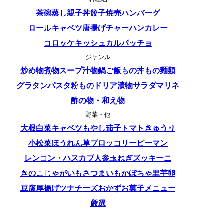
茶碗蒸し
親子丼
餃子
焼売
ハンバーグ
ロールキャベツ
唐揚げ
チャーハン
カレー
コロッケ
キッシュ
カルパッチョ
ジャンル
炒め物
煮物
スープ
汁物
鍋
ご飯もの
丼もの
麺類
グラタン
パスタ
粉もの
ドリア
漬物
サラダ
マリネ
酢の物・和え物
野菜・他
大根
白菜
キャベツ
もやし
茄子
トマト
きゅうり
小松菜
ほうれん草
ブロッコリー
ピーマン
レンコン・ハス
カブ
人参
玉ねぎ
ズッキーニ
きのこ
じゃがいも
さつまいも
かぼちゃ
里芋
卵
豆腐
厚揚げ
ツナ
チーズ
おかず
お菓子
メニュー
厳選