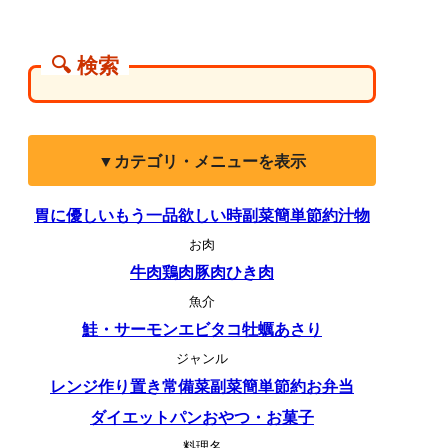
🔍 検索
▼カテゴリ・メニューを表示
胃に優しい
もう一品欲しい時
副菜
簡単
節約
汁物
お肉
牛肉
鶏肉
豚肉
ひき肉
魚介
鮭・サーモン
エビ
タコ
牡蠣
あさり
ジャンル
レンジ
作り置き
常備菜
副菜
簡単
節約
お弁当
ダイエット
パン
おやつ・お菓子
料理名