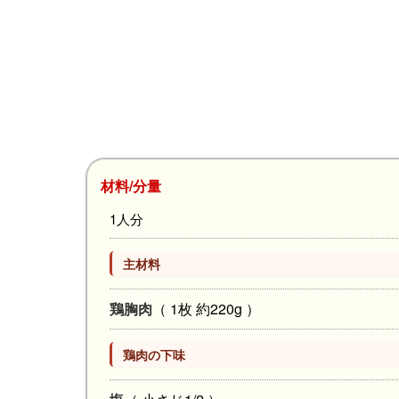
材料/分量
1人分
主材料
鶏胸肉
（ 1枚 約220g ）
鶏肉の下味