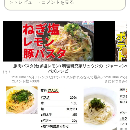
＞＞レビュー・コメントを見る
豚肉パスタ(ねぎ塩レモン) 料理研究家リュウジの
ジャーマンポテト 
バズレシピ
totalTime 15分／
レンジだけでパスタが作れるなんて最高
／
totalTime 25分／
じゃが
コメント数 433件
さにおつまみの王様で