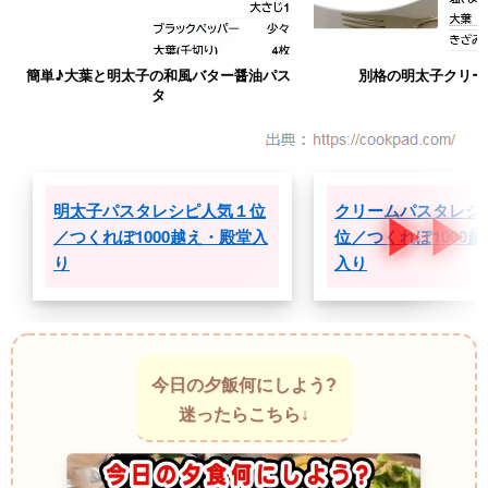
簡単♪大葉と明太子の和風バター醤油パス
別格の明太子クリー
タ
明太子パスタレシピ人気１位
クリームパスタレシ
／つくれぽ1000越え・殿堂入
位／つくれぽ1000
り
入り
今日の夕飯何にしよう?
迷ったらこちら↓