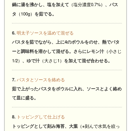
鍋に湯を沸かし、塩を加えて
（塩分濃度0.7%）
、パス
タ
（100g）
を茹でる。
6.
明太子ソースを温めて混ぜる
パスタを茹でながら、上に4のボウルをのせ、熱でバタ
ーと調味料を溶かして混ぜる。さらにレモン汁
（小さじ
1/2）
、ゆで汁
（大さじ1）
を加えて混ぜ合わせる。
7.
パスタとソースを絡める
茹で上がったパスタをボウルに入れ、ソースとよく絡め
て皿に盛る。
8.
トッピングして仕上げる
トッピングとして刻み海苔、大葉
（※刻んで水気を絞っ