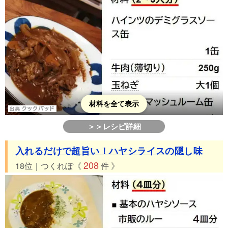
材料を全て表示
＞＞レシピ詳細
入れるだけで超旨い！ハヤシライスの隠し味
208
18位｜つくれぽ《
件 》