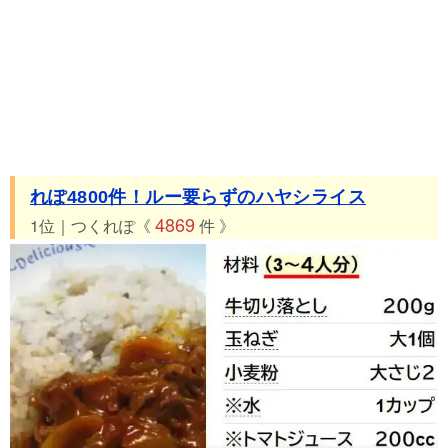
れぽ4800件！ルー要らずのハヤシライス
4869
1位｜つくれぽ《
件 》