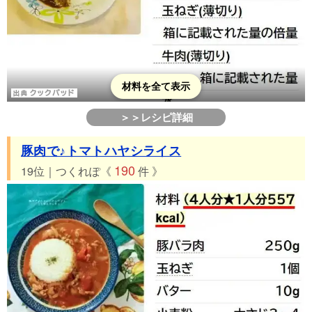
材料を全て表示
＞＞レシピ詳細
豚肉で♪トマトハヤシライス
190
19位｜つくれぽ《
件 》