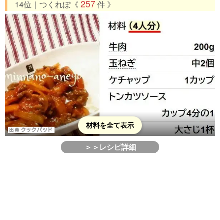
257
14位｜つくれぽ《
件 》
材料を全て表示
＞＞レシピ詳細