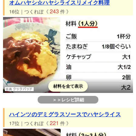
オムハヤシ☆ハヤシライスリメイク料理
243
16位｜つくれぽ《
件 》
材料を全て表示
＞＞レシピ詳細
ハインツのデミグラスソースでハヤシライス
221
17位｜つくれぽ《
件 》