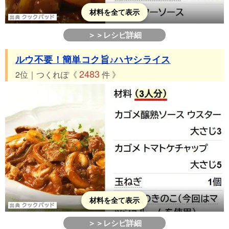
材料を全て表示
＞＞レシピ詳細
ルウ不要！簡単コク旨♪ハヤシライス
2483
2位｜つくれぽ《
件 》
材料を全て表示
＞＞レシピ詳細