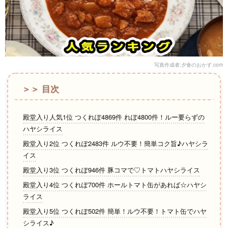
写真作成者:夕食のおかず.com
＞＞ 目次
殿堂入り人気1位 つくれぽ4869件 れぽ4800件！ルー要らずの
ハヤシライス
殿堂入り2位 つくれぽ2483件 ルウ不要！簡単コク旨♪ハヤシラ
イス
殿堂入り3位 つくれぽ946件 豚コマで♡トマトハヤシライス
殿堂入り4位 つくれぽ700件 ホールトマト缶があれば☆ハヤシ
ライス
殿堂入り5位 つくれぽ502件 簡単！ルウ不要！トマト缶でハヤ
シライス♪