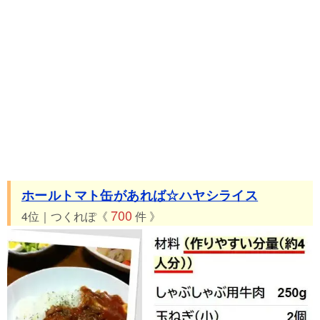
ホールトマト缶があれば☆ハヤシライス
700
4位｜つくれぽ《
件 》