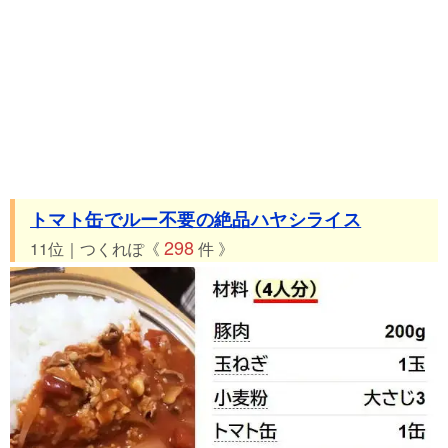
トマト缶でルー不要の絶品ハヤシライス
298
11位｜つくれぽ《
件 》