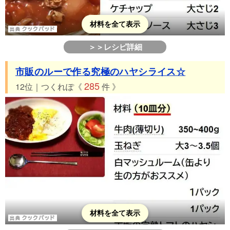
材料を全て表示
＞＞レシピ詳細
市販のルーで作る究極のハヤシライス☆
285
12位｜つくれぽ《
件 》
材料を全て表示