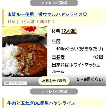
＞＞レシピ詳細
市販ルー使用！激ウマ♪♪ハヤシライス♡
260
13位｜つくれぽ《
件 》
材料を全て表示
＞＞レシピ詳細
牛肉と玉ねぎDE簡単ハヤシライス