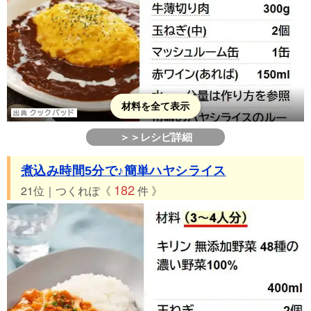
材料を全て表示
＞＞レシピ詳細
煮込み時間5分で♪簡単ハヤシライス
182
21位｜つくれぽ《
件 》