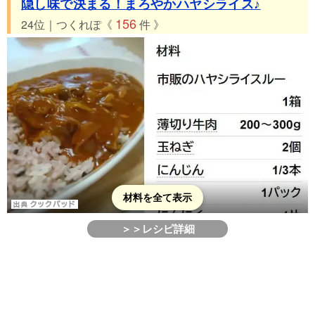
隠し味で決まる！まろやかハヤシライス♪
156
24位｜つくれぽ《
件 》
材料を全て表示
＞＞レシピ詳細