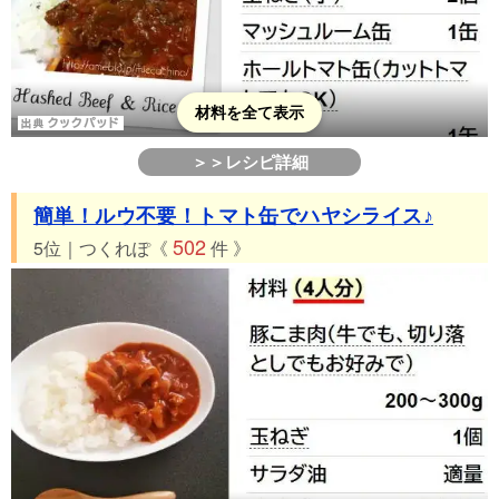
材料を全て表示
＞＞レシピ詳細
簡単！ルウ不要！トマト缶でハヤシライス♪
502
5位｜つくれぽ《
件 》