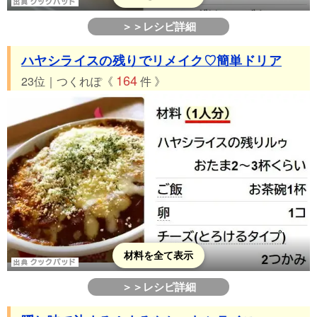
＞＞レシピ詳細
ハヤシライスの残りでリメイク♡簡単ドリア
164
23位｜つくれぽ《
件 》
材料を全て表示
＞＞レシピ詳細