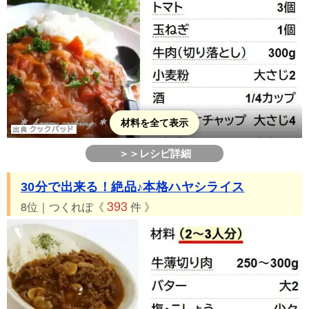
材料を全て表示
＞＞レシピ詳細
30分で出来る！絶品♪本格ハヤシライス
393
8位｜つくれぽ《
件 》