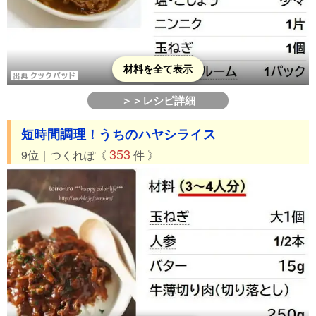
材料を全て表示
＞＞レシピ詳細
短時間調理！うちのハヤシライス
353
9位｜つくれぽ《
件 》