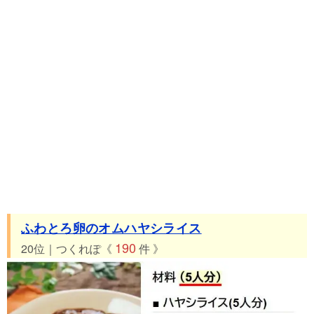
ふわとろ卵のオムハヤシライス
190
20位｜つくれぽ《
件 》