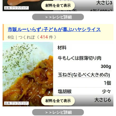
材料を全て表示
＞＞レシピ詳細
市販ルーいらず♪子どもが喜ぶハヤシライス
414
6位｜つくれぽ《
件 》
材料を全て表示
＞＞レシピ詳細