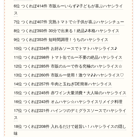
6位 つくれぽ414件 市販ルーいらず♪子どもが喜ぶハヤシライ
ス
7位 つくれぽ407件 完熟トマトで☆子供が喜ぶハヤシシチュー
8位 つくれぽ393件 30分で出来る！絶品♪本格ハヤシライス
9位 つくれぽ353件 短時間調理！うちのハヤシライス
10位 つくれぽ334件 お好みソースでトマトハヤシライス♪
11位 つくれぽ298件 トマト缶でルー不要の絶品ハヤシライス
12位 つくれぽ285件 市販のルーで作る究極のハヤシライス☆
13位 つくれぽ260件 市販ルー使用！激ウマ♪♪ハヤシライス♡
14位 つくれぽ257件 牛肉と玉ねぎDE簡単ハヤシライス
15位 つくれぽ245件 赤ワイン大量消費＊大人味のハヤシライス
16位 つくれぽ243件 オムハヤシ☆ハヤシライスリメイク料理
17位 つくれぽ221件 ハインツのデミグラスソースでハヤシライ
ス
18位 つくれぽ208件 入れるだけで超旨い！ハヤシライスの隠し
味