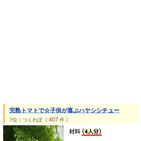
完熟トマトで☆子供が喜ぶハヤシシチュー
407
7位｜つくれぽ《
件 》