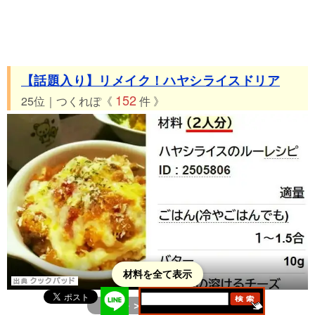
【話題入り】リメイク！ハヤシライスドリア
152
25位｜つくれぽ《
件 》
材料を全て表示
＞＞レシピ詳細