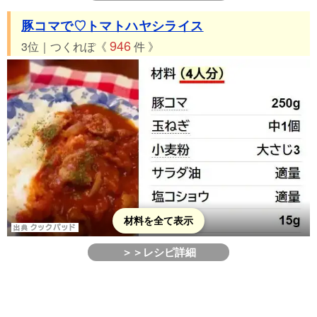
豚コマで♡トマトハヤシライス
946
3位｜つくれぽ《
件 》
材料を全て表示
＞＞レシピ詳細