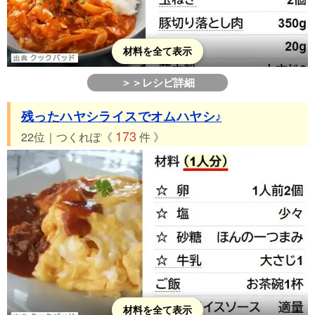
材料を全て表示
＞＞レシピ詳細
残ったハヤシライスでオムハヤシ♪
173
22位｜つくれぽ《
件 》
材料を全て表示