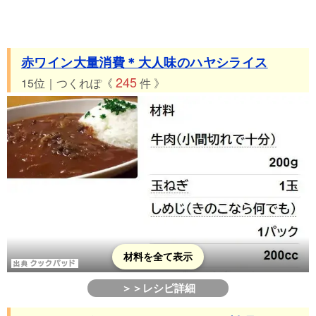
赤ワイン大量消費＊大人味のハヤシライス
245
15位｜つくれぽ《
件 》
材料を全て表示
＞＞レシピ詳細