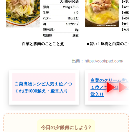
白菜と豚肉のことこと煮
■旨い！豚肉と白菜のこく
白菜のクリーム煮レ
白菜煮物レシピ人気１位／つ
１位／つくれぽ100
くれぽ1000越え・殿堂入り
堂入り
今日の夕飯何にしよう?