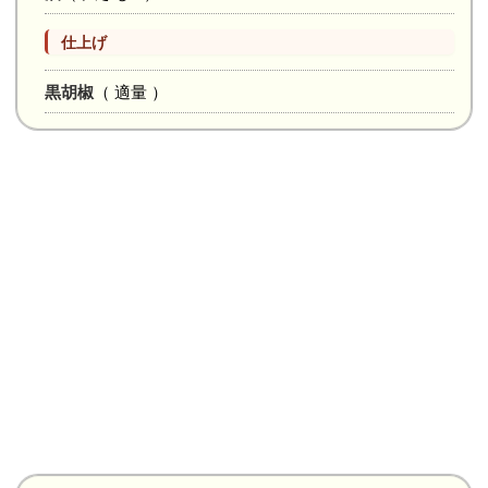
仕上げ
黒胡椒
（ 適量 ）