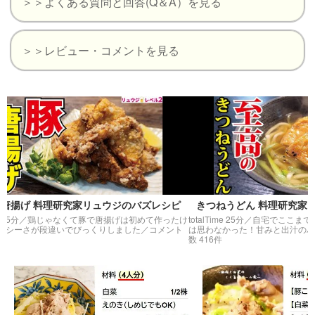
＞＞よくある質問と回答(Q＆A）を見る
＞＞レビュー・コメントを見る
 料理研究家リュウジのバズレシピ
きつねうどん 料理研究家リュウ
鶏じゃなくて豚で唐揚げは初めて作ったけ
totalTime 25分／
自宅でここまで香ばし
さが段違いでびっくりしました
／コメント
は思わなかった！甘みと出汁のバランス
数 416件