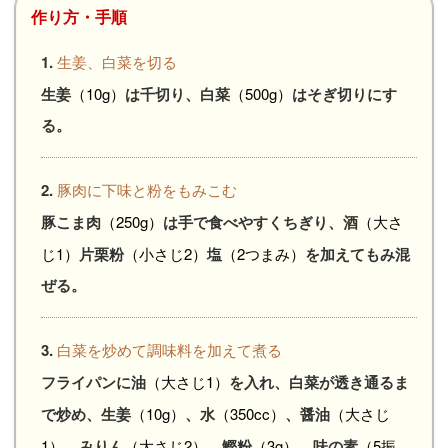
作り方・手順
1.
生姜、白菜を切る
生姜
（10g）
は千切り、白菜
（500g）
はそぎ切りにす
る。
2.
豚肉に下味と粉をもみこむ
豚こま肉
（250g）
は手で食べやすくちぎり、酒
（大さ
じ1）
片栗粉
（小さじ2）
塩
（2つまみ）
を加えてもみ混
ぜる。
3.
白菜を炒めて調味料を加えて煮る
フライパンに油
（大さじ1）
を入れ、白菜が透き通るま
で炒め、生姜
（10g）
、水
（350cc）
、醤油
（大さじ
1）
、みりん
（大さじ2）
、鰹粉
（3g）
、味の素
（5振