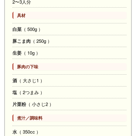
2〜3人分
具材
白菜
（ 500g ）
豚こま肉
（ 250g ）
生姜
（ 10g ）
豚肉の下味
酒
（ 大さじ1 ）
塩
（ 2つまみ ）
片栗粉
（ 小さじ2 ）
煮汁／調味料
水
（ 350cc ）