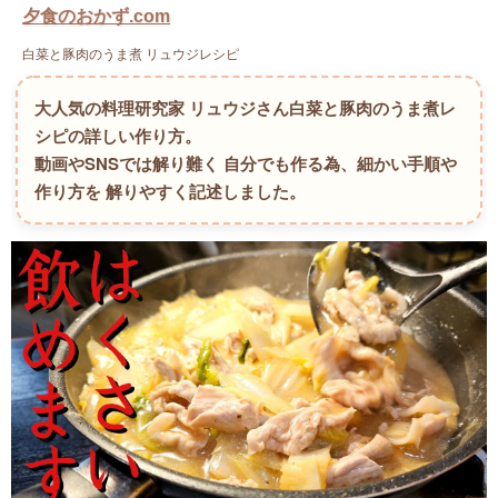
夕食のおかず.com
白菜と豚肉のうま煮 リュウジレシピ
大人気の料理研究家 リュウジさん白菜と豚肉のうま煮レ
シピの詳しい作り方。
動画やSNSでは解り難く 自分でも作る為、細かい手順や
作り方を 解りやすく記述しました。