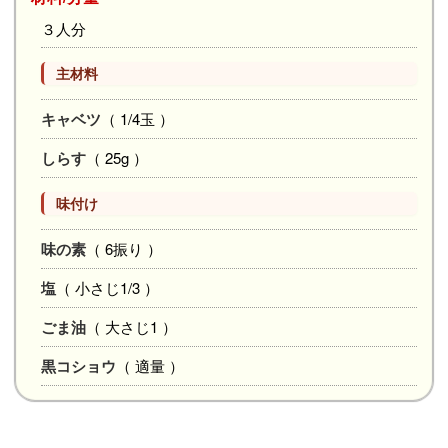
３人分
主材料
キャベツ
（ 1/4玉 ）
しらす
（ 25g ）
味付け
味の素
（ 6振り ）
塩
（ 小さじ1/3 ）
ごま油
（ 大さじ1 ）
黒コショウ
（ 適量 ）