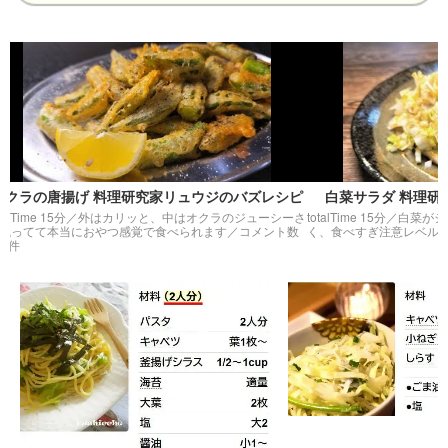
の唐揚げ 料理研究家リュウジのバズレシピ
白菜サラダ 料理研究家
me 15分／
外はカリッと、中はオクラのジューシーさ
totalTime 15分／
白菜がシャキシ
て本当におやつ感覚で食べられます
／コメント数
く、食べすぎ注意レベルです
／コ