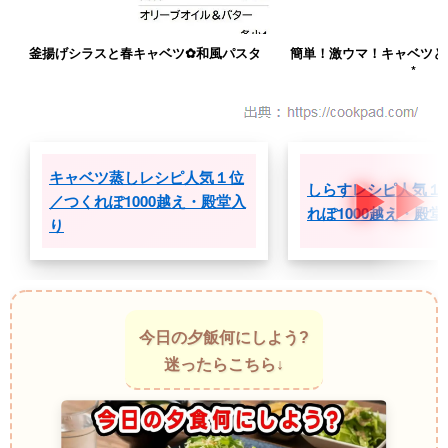
釜揚げシラスと春キャベツ✿和風パスタ
簡単！激ウマ！キャベツと
*
キャベツ蒸しレシピ人気１位
しらすレシピ人気１
／つくれぽ1000越え・殿堂入
れぽ1000越え・殿
り
今日の夕飯何にしよう?
迷ったらこちら↓