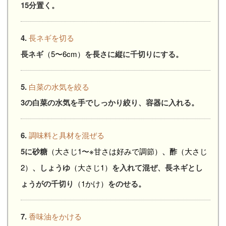
15分置く。
4.
長ネギを切る
長ネギ
（5〜6cm）
を長さに縦に千切りにする。
5.
白菜の水気を絞る
3の白菜の水気を手でしっかり絞り、容器に入れる。
6.
調味料と具材を混ぜる
5に砂糖
（大さじ1〜※甘さは好みで調節）
、酢
（大さじ
2）
、しょうゆ
（大さじ1）
を入れて混ぜ、長ネギとし
ょうがの千切り
（1かけ）
をのせる。
7.
香味油をかける