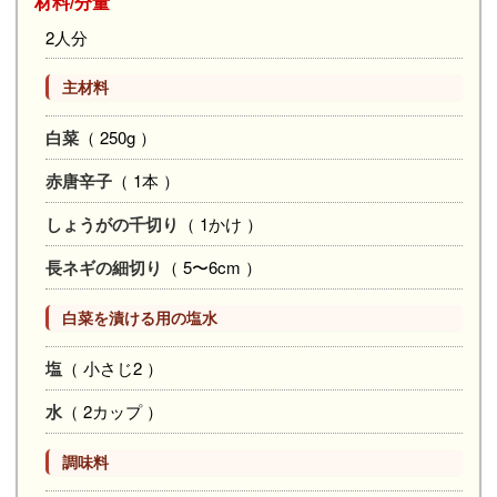
材料/分量
2人分
主材料
白菜
（ 250g ）
赤唐辛子
（ 1本 ）
しょうがの千切り
（ 1かけ ）
長ネギの細切り
（ 5〜6cm ）
白菜を漬ける用の塩水
塩
（ 小さじ2 ）
水
（ 2カップ ）
調味料