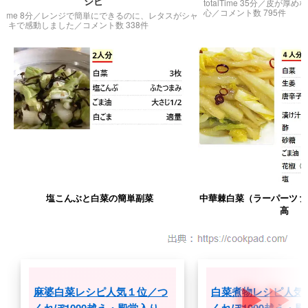
シピ
totalTime 35分／
皮が厚めなので包
心
／コメント数 795件
 8分／
レンジで簡単にできるのに、レタスがシャ
感動しました
／コメント数 338件
塩こんぶと白菜の簡単副菜
中華棘白菜（ラーパーツァ
高
麻婆白菜レシピ人気１位／つ
白菜煮物レシピ人気
くれぽ1000越え・殿堂入り
くれぽ1000越え・