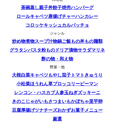
茶碗蒸し
親子丼
餃子
焼売
ハンバーグ
ロールキャベツ
唐揚げ
チャーハン
カレー
コロッケ
キッシュ
カルパッチョ
ジャンル
炒め物
煮物
スープ
汁物
鍋
ご飯もの
丼もの
麺類
グラタン
パスタ
粉もの
ドリア
漬物
サラダ
マリネ
酢の物・和え物
野菜・他
大根
白菜
キャベツ
もやし
茄子
トマト
きゅうり
小松菜
ほうれん草
ブロッコリー
ピーマン
レンコン・ハス
カブ
人参
玉ねぎ
ズッキーニ
きのこ
じゃがいも
さつまいも
かぼちゃ
里芋
卵
豆腐
厚揚げ
ツナ
チーズ
おかず
お菓子
メニュー
厳選