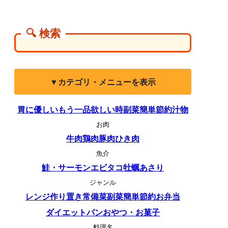
🔍 検索
▼カテゴリ・メニューを表示
胃に優しい
もう一品欲しい時
副菜
簡単
節約
汁物
お肉
牛肉
鶏肉
豚肉
ひき肉
魚介
鮭・サーモン
エビ
タコ
牡蠣
あさり
ジャンル
レンジ
作り置き
常備菜
副菜
簡単
節約
お弁当
ダイエット
パン
おやつ・お菓子
料理名