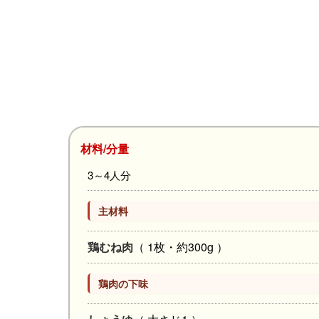
材料/分量
3～4人分
主材料
鶏むね肉
（ 1枚・約300g ）
鶏肉の下味