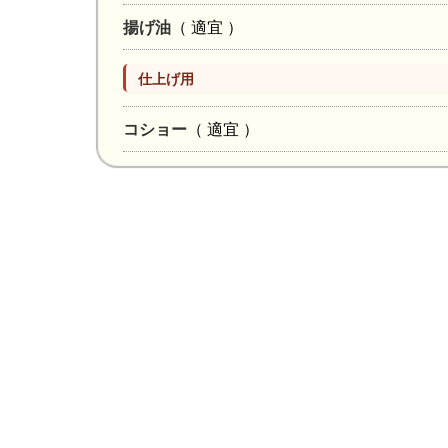
揚げ油
（ 適宜 ）
仕上げ用
コショー
（ 適宜 ）