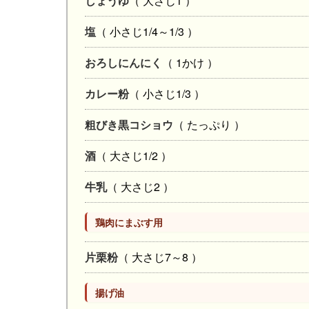
しょうゆ
（ 大さじ1 ）
塩
（ 小さじ1/4～1/3 ）
おろしにんにく
（ 1かけ ）
カレー粉
（ 小さじ1/3 ）
粗びき黒コショウ
（ たっぷり ）
酒
（ 大さじ1/2 ）
牛乳
（ 大さじ2 ）
鶏肉にまぶす用
片栗粉
（ 大さじ7～8 ）
揚げ油