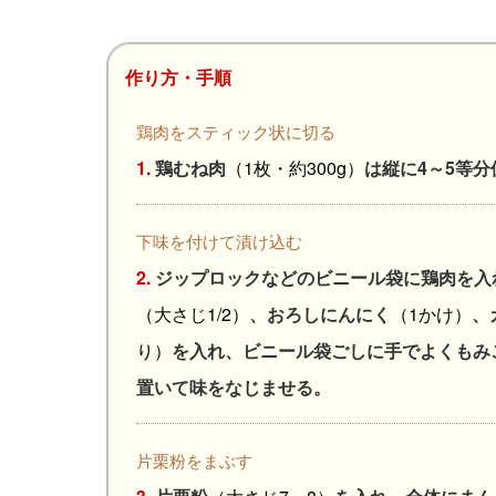
作り方・手順
鶏肉をスティック状に切る
1.
鶏むね肉
（1枚・約300g）
は縦に4～5等
下味を付けて漬け込む
2.
ジップロックなどのビニール袋に鶏肉を入
（大さじ1/2）
、おろしにんにく
（1かけ）
、
り）
を入れ、ビニール袋ごしに手でよくもみ
置いて味をなじませる。
片栗粉をまぶす