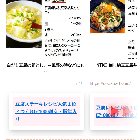
白だし豆腐の卵とじ。～風邪の時などにも
NTKG 崩し納豆豆腐丼
～
豆腐ステーキレシピ人気１位
豆腐レシピ人気１位
／つくれぽ1000越え・殿堂入
ぽ1000越え・殿堂入
り