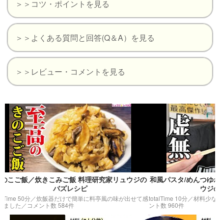
＞＞コツ・ポイントを見る
＞＞よくある質問と回答(Q＆A）を見る
＞＞レビュー・コメントを見る
ご飯／炊きこみご飯 料理研究家リュウジの
和風パスタ/めんつゆわさび
バズレシピ
ウジのバズ
e 50分／
炊飯器だけで簡単に料亭風の味が出せて感
totalTime 10分／
材料少なめなの
た
／コメント数 584件
ント数 960件