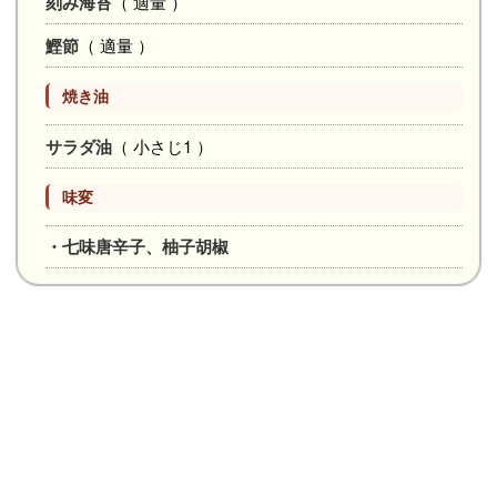
刻み海苔
（ 適量 ）
鰹節
（ 適量 ）
焼き油
サラダ油
（ 小さじ1 ）
味変
・七味唐辛子、柚子胡椒