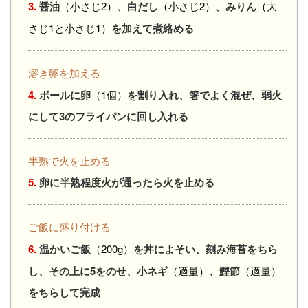
3.
醤油
（小さじ2）
、白だし
（小さじ2）
、みりん
（大
さじ1と小さじ1）
を加えて煮絡める
溶き卵を加える
4.
ボールに卵
（1個）
を割り入れ、箸でよく混ぜ、弱火
にして3のフライパンに回し入れる
半熟で火を止める
5.
卵に半熟程度火が通ったら火を止める
ご飯に盛り付ける
6.
温かいご飯
（200g）
を丼によそい、刻み海苔をちら
し、その上に5をのせ、小ネギ
（適量）
、鰹節
（適量）
をちらして完成