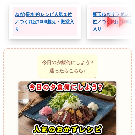
ねぎ(長ネギ)レシピ人気１位
新玉ねぎサラダレシ
／つくれぽ1000越え・殿堂入
位／つくれぽ1000
り
入り
今日の夕飯何にしよう?
迷ったらこちら↓