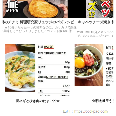
チヂミ 料理研究家リュウジのバズレシピ
キャベツチーズ焼き 料理研
シピ
 10分／
たった一つの材料なのに、カリカリで想像
しくてびっくりしました
／コメント数 683件
totalTime 10分／
キャベツの甘みと
で、おつまみにぴったりでした
／コ
長ネギとひき肉のたまご丼☆
☆明太釜玉うど