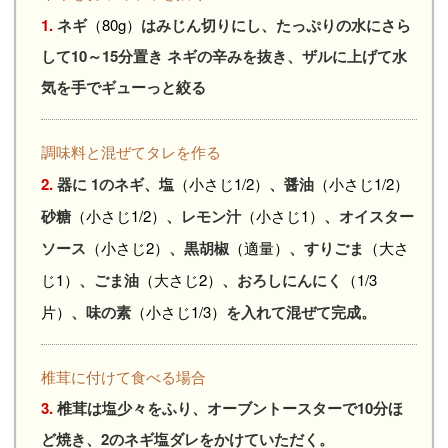
1.
ネギ
（80g）
はみじん切りにし、たっぷりの水にさら
して10～15分置き ネギの辛みを抜き、ザルに上げて水
気を手でギューっと絞る
調味料と混ぜてタレを作る
2.
器に 1のネギ、塩
（小さじ1/2）
、醤油
（小さじ1/2）
砂糖
（小さじ1/2）
、レモン汁
（小さじ1）
、オイスター
ソース
（小さじ2）
、黒胡椒
（適量）
、すりごま
（大さ
じ1）
、ごま油
（大さじ2）
、おろしにんにく
（1/3
片）
、味の素
（小さじ1/3）
を入れて混ぜて完成。
椎茸に付けて食べる場合
3.
椎茸は塩少々をふり、オーブントースターで10分ほ
ど焼き、2のネギ塩ダレをかけていただく。