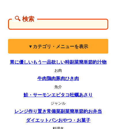
🔍 検索
▼カテゴリ・メニューを表示
胃に優しい
もう一品欲しい時
副菜
簡単
節約
汁物
お肉
牛肉
鶏肉
豚肉
ひき肉
魚介
鮭・サーモン
エビ
タコ
牡蠣
あさり
ジャンル
レンジ
作り置き
常備菜
副菜
簡単
節約
お弁当
ダイエット
パン
おやつ・お菓子
料理名