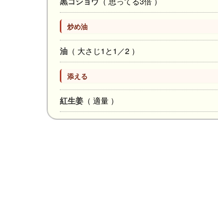
黒コショウ
（ 思ってる3倍 ）
炒め油
油
（ 大さじ1と1／2 ）
添える
紅生姜
（ 適量 ）