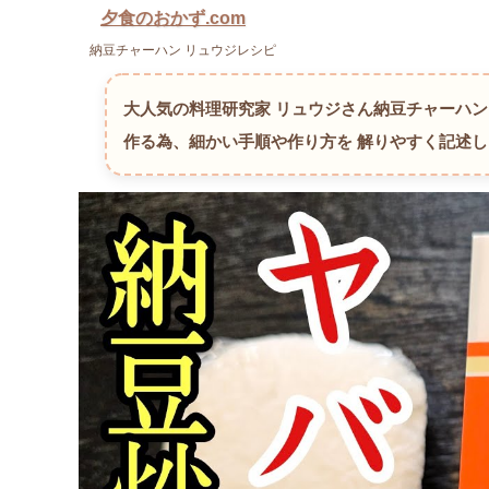
夕食のおかず.com
納豆チャーハン リュウジレシピ
大人気の料理研究家 リュウジさん納豆チャーハ
作る為、細かい手順や作り方を 解りやすく記述