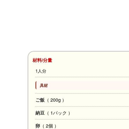
材料/分量
1人分
具材
ご飯
（ 200g ）
納豆
（ 1パック ）
卵
（ 2個 ）