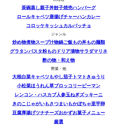
茶碗蒸し
親子丼
餃子
焼売
ハンバーグ
ロールキャベツ
唐揚げ
チャーハン
カレー
コロッケ
キッシュ
カルパッチョ
ジャンル
炒め物
煮物
スープ
汁物
鍋
ご飯もの
丼もの
麺類
グラタン
パスタ
粉もの
ドリア
漬物
サラダ
マリネ
酢の物・和え物
野菜・他
大根
白菜
キャベツ
もやし
茄子
トマト
きゅうり
小松菜
ほうれん草
ブロッコリー
ピーマン
レンコン・ハス
カブ
人参
玉ねぎ
ズッキーニ
きのこ
じゃがいも
さつまいも
かぼちゃ
里芋
卵
豆腐
厚揚げ
ツナ
チーズ
おかず
お菓子
メニュー
厳選