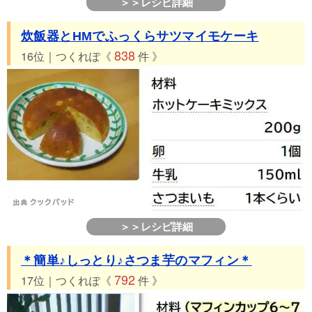
＞＞レシピ詳細
炊飯器とHMでふっくらサツマイモケーキ
838
16位｜つくれぽ《
件 》
＞＞レシピ詳細
＊簡単♪しっとり♪さつま芋のマフィン＊
792
17位｜つくれぽ《
件 》