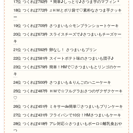
17位 つくれぽ792件 ＊簡単♪しっとり♪さつま芋のマフィン＊
18位 つくれぽ772件 ♫ＨＭとポリ袋で♡素朴なさつま芋クッキ
ー
19位 つくれぽ705件 さつまいも☆モンブランショートケーキ
20位 つくれぽ673件 スライスチーズで♪さつまいもチーズケー
キ
21位 つくれぽ592件 卵なし！ さつまいもプリン
22位 つくれぽ581件 スイートポテト味のさつまいも団子♪
23位 つくれぽ579件 簡単！HMで♡さつまいもとリンゴのケー
キ
24位 つくれぽ500件 さつまいも＆りんごのハニーケーキ
25位 つくれぽ487件 ＨＭで☆フルグラおさつのザクザクケーキ
♡
26位 つくれぽ451件 ミキサーde簡単♡さつまいもプリンケーキ
27位 つくれぽ431件 フライパンで10分！HMさつまいもケーキ
28位 つくれぽ418件 アレ対応☆さつまいもボーロ✩離乳食おや
つ