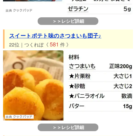
＞＞レシピ詳細
スイートポテト味のさつまいも団子♪
581
22位｜つくれぽ《
件 》
＞＞レシピ詳細