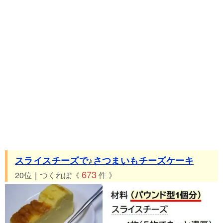
スライスチーズで♪さつまいもチーズケーキ
673
20位｜つくれぽ《
件 》