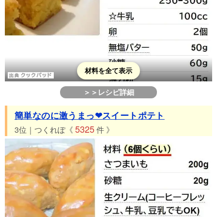
55位 つくれぽ131件 さつまいもとナッツのキャラメルタルト
56位 つくれぽ110件 サラッと♡さつま芋ようかん
57位 つくれぽ70件 さつまいもとごまのザクザク！クッキー
58位 つくれぽ50件 サツマイモ羊羹
59位 つくれぽ40件 ほくほくチョコおやつ♪さつまいもトリュ
材料を全て表示
フ
＞＞レシピ詳細
簡単なのに激うまっ❤スイートポテト
5325
3位｜つくれぽ《
件 》