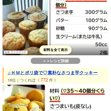
材料を全て表示
＞＞レシピ詳細
♫ＨＭとポリ袋で♡素朴なさつま芋クッキー
772
18位｜つくれぽ《
件 》