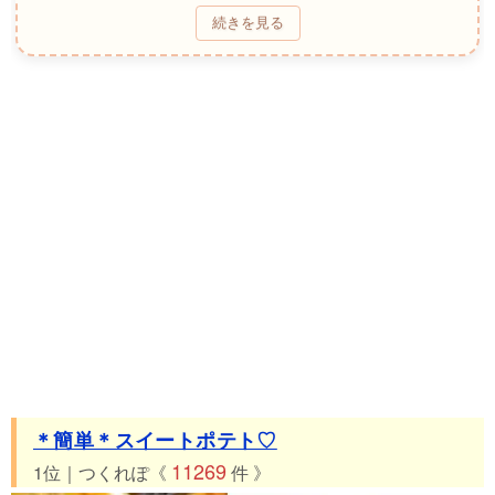
29位 つくれぽ376件 冷凍パイシートで簡単スイートポテトパイ
続きを見る
30位 つくれぽ359件 HMで簡単♡さつまいもスコーン
31位 つくれぽ352件 ヘルシータルトで簡単さつま芋タルト♪
32位 つくれぽ345件 粉いらず☆超しっとり♥幸せ♥薩摩芋ケー
キ
33位 つくれぽ321件 ホットケーキMIX♥スイートポテトケーキ
34位 つくれぽ302件 冷凍パイシートで簡単、さつまいもパイ♪
35位 つくれぽ292件 レンジで簡単★さつま芋ケーキ（蒸しパ
ン）
36位 つくれぽ288件 簡単！さつまいもクリーム
37位 つくれぽ267件 ♫旬のお芋で♡ふわふわさつまいも蒸しパ
ン
38位 つくれぽ252件 りんごとさつまいものパウンドケーキ
39位 つくれぽ250件 さつまいものほっこりモンブランタルト♥
＊簡単＊スイートポテト♡
40位 つくれぽ242件 糀甘酒とさつまいものチーズケーキ
11269
1位｜つくれぽ《
件 》
41位 つくれぽ242件 サツマイモがinしたアップルパイ