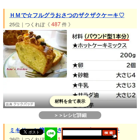
ＨＭで☆フルグラおさつのザクザクケーキ♡
487
25位｜つくれぽ《
件 》
材料を全て表示
＞＞レシピ詳細
ミキサーde簡単♡さつまいもプリンケーキ
451
26位｜つくれぽ《
件 》