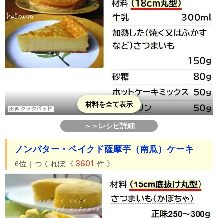
材料を全て表示
＞＞レシピ詳細
ノンバター・ベイクド薩摩芋（南瓜）ケーキ
3601
6位｜つくれぽ《
件 》