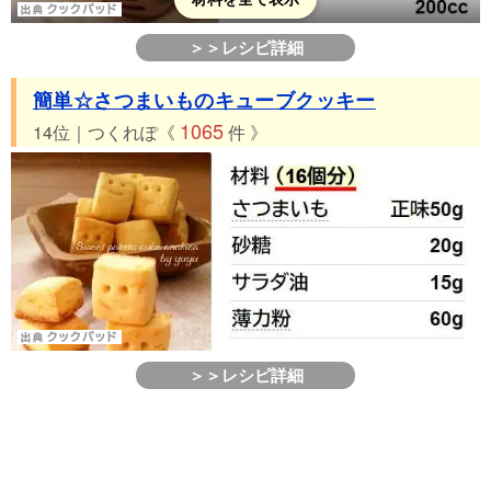
＞＞レシピ詳細
簡単☆さつまいものキューブクッキー
1065
14位｜つくれぽ《
件 》
＞＞レシピ詳細