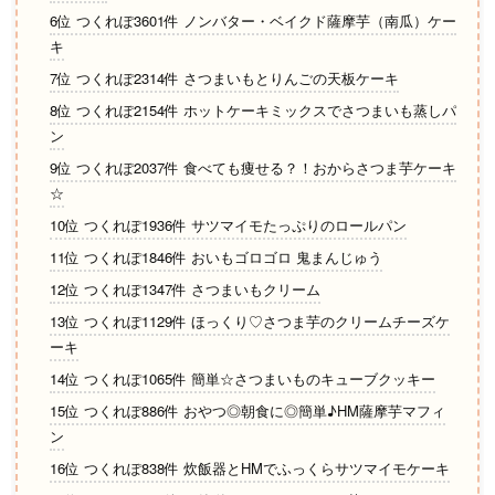
6位 つくれぽ3601件 ノンバター・ベイクド薩摩芋（南瓜）ケー
キ
7位 つくれぽ2314件 さつまいもとりんごの天板ケーキ
8位 つくれぽ2154件 ホットケーキミックスでさつまいも蒸しパ
ン
9位 つくれぽ2037件 食べても痩せる？！おからさつま芋ケーキ
☆
10位 つくれぽ1936件 サツマイモたっぷりのロールパン
11位 つくれぽ1846件 おいもゴロゴロ 鬼まんじゅう
12位 つくれぽ1347件 さつまいもクリーム
13位 つくれぽ1129件 ほっくり♡さつま芋のクリームチーズケ
ーキ
14位 つくれぽ1065件 簡単☆さつまいものキューブクッキー
15位 つくれぽ886件 おやつ◎朝食に◎簡単♪HM薩摩芋マフィ
ン
16位 つくれぽ838件 炊飯器とHMでふっくらサツマイモケーキ