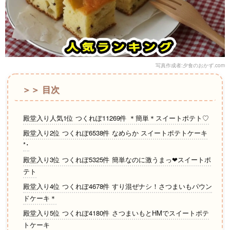
写真作成者:夕食のおかず.com
＞＞ 目次
殿堂入り人気1位 つくれぽ11269件 ＊簡単＊スイートポテト♡
殿堂入り2位 つくれぽ6538件 なめらか スイートポテトケーキ
*･
殿堂入り3位 つくれぽ5325件 簡単なのに激うまっ❤スイートポ
テト
殿堂入り4位 つくれぽ4678件 すり混ぜナシ！さつまいもパウン
ドケーキ＊
殿堂入り5位 つくれぽ4180件 さつまいもとHMでスイートポテ
トケーキ