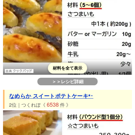
42位 つくれぽ235件 簡単なめらか♡さつまいもプリン♪
43位 つくれぽ225件 ほんわか甘い**さつまいも林檎**
44位 つくれぽ211件 ◎私のスイートポテトとりんごのタルト
45位 つくれぽ210件 さつまいも（スイートポテト）クッキー
46位 つくれぽ202件 簡単和菓子＊30分で作れる＊芋ようかん
47位 つくれぽ183件 手づかみ離乳食☆りんごとさつま芋のおや
き
48位 つくれぽ181件 卵なし☆さつま芋クッキー
材料を全て表示
49位 つくれぽ180件 おやつに♪HMレンジさつまいも蒸しパン
＞＞レシピ詳細
50位 つくれぽ171件 秋味 芋きんつば
51位 つくれぽ160件 ふわふわ、さつま芋蒸しパン
なめらか スイートポテトケーキ*･
52位 つくれぽ154件 フライパンで作るHMでさつまいも蒸しパ
6538
2位｜つくれぽ《
件 》
ン
53位 つくれぽ150件 ♡ふわふわぁ♡さつまいものシフォンケー
キ
54位 つくれぽ144件 冷凍パイでさつまいもミニスティックパイ