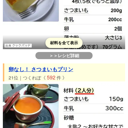
材料を全て表示
＞＞レシピ詳細
卵なし！ さつまいもプリン
592
21位｜つくれぽ《
件 》