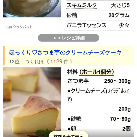
＞＞レシピ詳細
ほっくり♡さつま芋のクリームチーズケーキ
1129
13位｜つくれぽ《
件 》
材料を全て表示