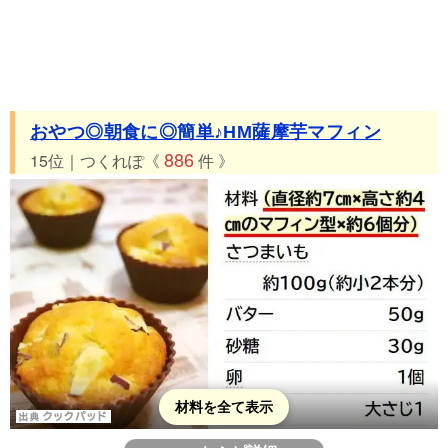
おやつ◎朝食に◎簡単♪HM薩摩芋マフィン
886
15位｜つくれぽ《
件 》
材料を全て表示