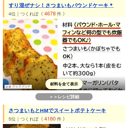
すり混ぜナシ！さつまいもパウンドケーキ＊
4678
4位｜つくれぽ《
件 》
材料を全て表示
＞＞レシピ詳細
さつまいもとHMでスイートポテトケーキ
4180
5位｜つくれぽ《
件 》