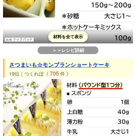
材料を全て表示
＞＞レシピ詳細
さつまいも☆モンブランショートケーキ
705
19位｜つくれぽ《
件 》