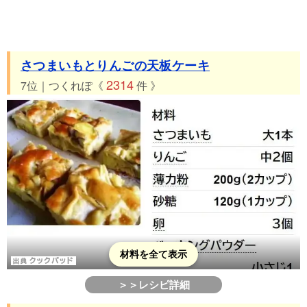
さつまいもとりんごの天板ケーキ
2314
7位｜つくれぽ《
件 》
材料を全て表示
＞＞レシピ詳細