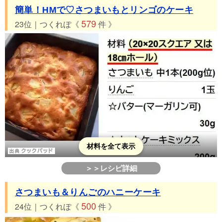
簡単！HMで♡さつまいもとリンゴのケーキ
579
23位｜つくれぽ《
件 》
材料を全て表示
＞＞レシピ詳細
さつまいも＆りんごのハニーケーキ
500
24位｜つくれぽ《
件 》