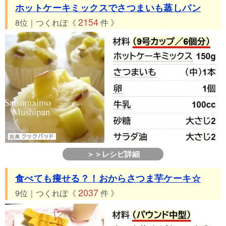
ホットケーキミックスでさつまいも蒸しパン
2154
8位｜つくれぽ《
件 》
＞＞レシピ詳細
食べても痩せる？！おからさつま芋ケーキ☆
2037
9位｜つくれぽ《
件 》