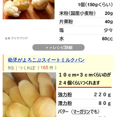
＞＞レシピ詳細
幼児がよろこぶスイートミルクパン
165
5位｜つくれぽ《
件 》