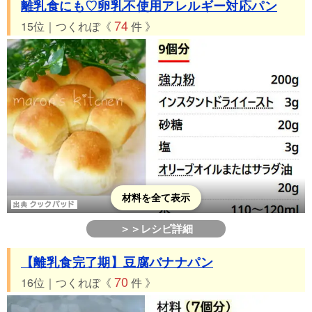
離乳食にも♡卵乳不使用アレルギー対応パン
74
15位｜つくれぽ《
件 》
材料を全て表示
＞＞レシピ詳細
【離乳食完了期】豆腐バナナパン
70
16位｜つくれぽ《
件 》