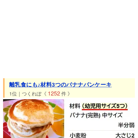
離乳食にも♪材料3つのバナナパンケーキ
1252
1位｜つくれぽ《
件 》