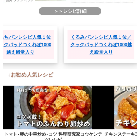
＞＞レシピ詳細
シピ人気１位
くるみパンレシピ人気１位／
生クリ
くれぽ1000
クックパッドつくれぽ1000越
１位／
入り
え殿堂入り
↓お勧め人気レシピ
トマト×卵の中華炒め×コツ 料理研究家コウケンテ
チキンステーキ玉
ツレシピ