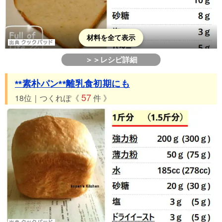
材料を全て表示
＞＞レシピ詳細
**素朴パン**離乳食初期にも
57
18位｜つくれぽ《
件 》