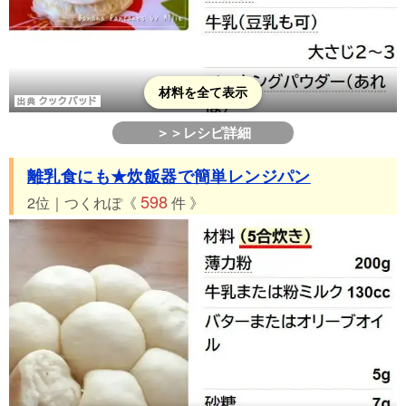
材料を全て表示
＞＞レシピ詳細
離乳食にも★炊飯器で簡単レンジパン
598
2位｜つくれぽ《
件 》