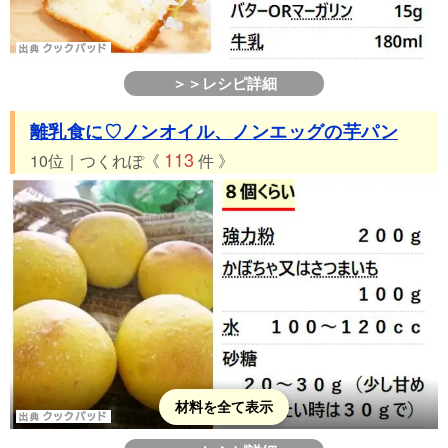
＞＞レシピ詳細
離乳食に♡ノンオイル、ノンエッグの芋パン
113
10位｜つくれぽ《
件 》
材料を全て表示