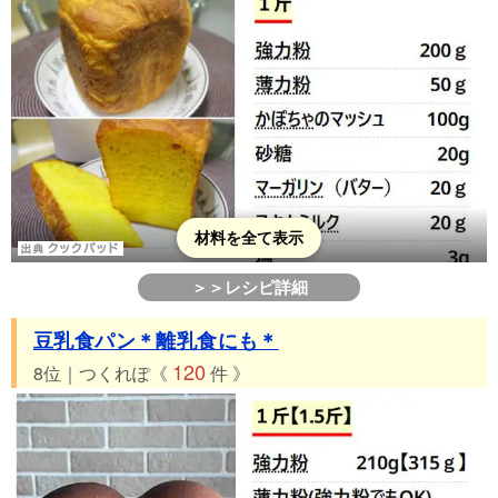
材料を全て表示
＞＞レシピ詳細
豆乳食パン＊離乳食にも＊
120
8位｜つくれぽ《
件 》