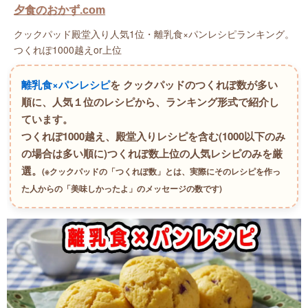
夕食のおかず.com
クックパッド殿堂入り人気1位・離乳食×パンレシピランキング。
つくれぽ1000越えor上位
離乳食×パンレシピ
を クックパッドのつくれぽ数が多い
順に、人気１位のレシピから、ランキング形式で紹介し
ています。
つくれぽ1000越え、殿堂入りレシピを含む(1000以下のみ
の場合は多い順に)つくれぽ数上位の人気レシピのみを厳
選。
(※クックパッドの「つくれぽ数」とは、実際にそのレシピを作っ
た人からの「美味しかったよ」のメッセージの数です)