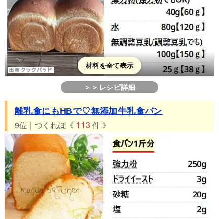
材料を全て表示
＞＞レシピ詳細
離乳食にもHBで♡無添加牛乳食パン
113
9位｜つくれぽ《
件 》