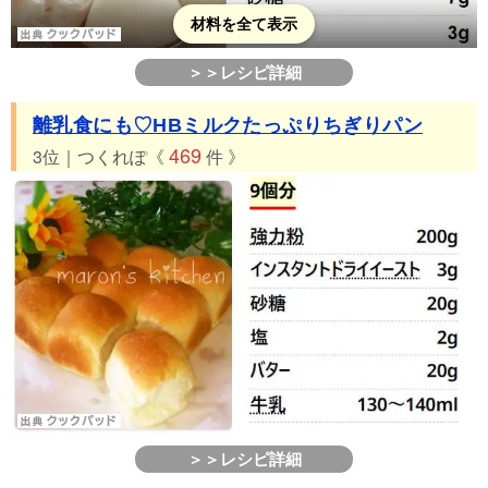
材料を全て表示
＞＞レシピ詳細
離乳食にも♡HBミルクたっぷりちぎりパン
469
3位｜つくれぽ《
件 》
＞＞レシピ詳細