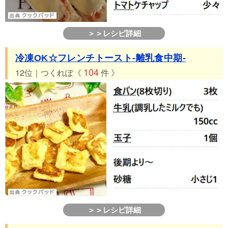
＞＞レシピ詳細
冷凍OK☆フレンチトースト-離乳食中期-
104
12位｜つくれぽ《
件 》
＞＞レシピ詳細