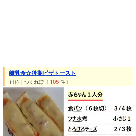
離乳食☆後期ピザトースト
105
11位｜つくれぽ《
件 》