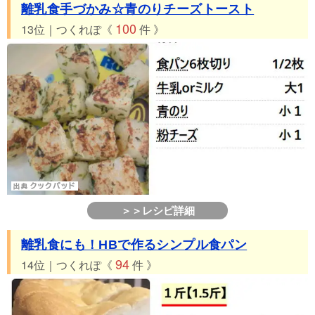
離乳食手づかみ☆青のりチーズトースト
100
13位｜つくれぽ《
件 》
＞＞レシピ詳細
離乳食にも！HBで作るシンプル食パン
94
14位｜つくれぽ《
件 》