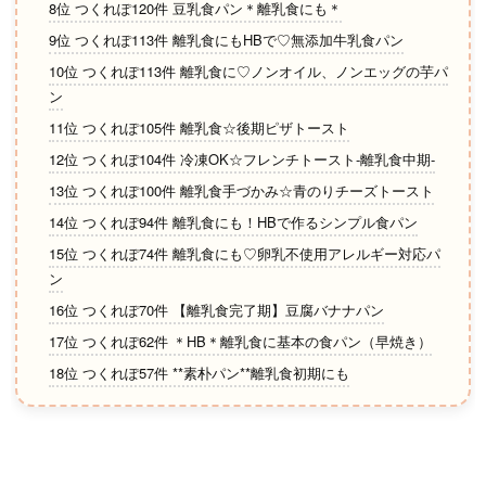
8位 つくれぽ120件 豆乳食パン＊離乳食にも＊
9位 つくれぽ113件 離乳食にもHBで♡無添加牛乳食パン
10位 つくれぽ113件 離乳食に♡ノンオイル、ノンエッグの芋パ
ン
11位 つくれぽ105件 離乳食☆後期ピザトースト
12位 つくれぽ104件 冷凍OK☆フレンチトースト-離乳食中期-
13位 つくれぽ100件 離乳食手づかみ☆青のりチーズトースト
14位 つくれぽ94件 離乳食にも！HBで作るシンプル食パン
15位 つくれぽ74件 離乳食にも♡卵乳不使用アレルギー対応パ
ン
16位 つくれぽ70件 【離乳食完了期】豆腐バナナパン
17位 つくれぽ62件 ＊HB＊離乳食に基本の食パン（早焼き）
18位 つくれぽ57件 **素朴パン**離乳食初期にも