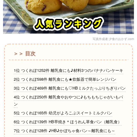
写真作成者:夕食のおかず.com
＞＞ 目次
1位 つくれぽ1252件 離乳食にも♪材料3つのバナナパンケーキ
2位 つくれぽ598件 離乳食にも★炊飯器で簡単レンジパン
3位 つくれぽ469件 離乳食にも♡HBミルクたっぷりちぎりパン
4位 つくれぽ250件 離乳食やおやつに♪もちもちじゃがいもパ
ン
5位 つくれぽ165件 幼児がよろこぶスイートミルクパン
6位 つくれぽ139件 HB早焼き＊ほうれん草食パン（離乳食）
7位 つくれぽ128件 ♪HB♪かぼちゃ食パン～離乳食にも～