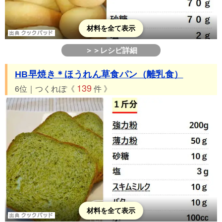
材料を全て表示
＞＞レシピ詳細
HB早焼き＊ほうれん草食パン（離乳食）
139
6位｜つくれぽ《
件 》
材料を全て表示