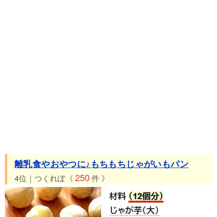
離乳食やおやつに♪もちもちじゃがいもパン
250
4位｜つくれぽ《
件 》