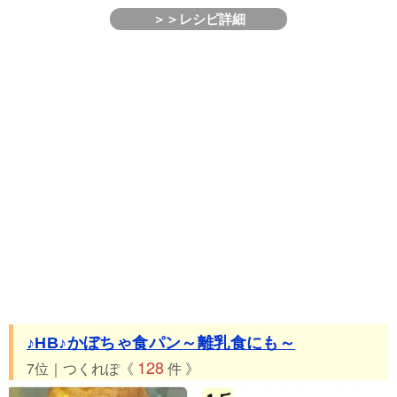
＞＞レシピ詳細
♪HB♪かぼちゃ食パン～離乳食にも～
128
7位｜つくれぽ《
件 》