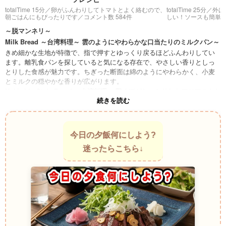
totalTime 15分／
卵がふんわりしてトマトとよく絡むので、
totalTime 25分／
外は
朝ごはんにもぴったりです
／コメント数 584件
しい！ソースも簡単
～脱マンネリ～
Milk Bread ～台湾料理～ 雲のようにやわらかな口当たりのミルクパン～
きめ細かな生地が特徴で、指で押すとゆっくり戻るほどふんわりしてい
ます。離乳食パンを探していると気になる存在で、やさしい香りとしっ
とりした食感が魅力です。ちぎった断面は綿のようにやわらかく、小麦
とミルクの穏やかな香りが広がります。
Hokkaido Style Bread ～台湾料理～ 驚くほどしっとりしたアジアのやわ
続きを読む
らかパン～
アジア各地のベーカリーで親しまれるふわふわ食感のパンです。生地の
繊維が細かく、口の中でほどけるような感覚があります。派手な具材は
なくても、生地そのもののおいしさで十分満足できます。
今日の夕飯何にしよう?
Brioche Mousseline ～フランス料理～ 絹のような口当たりのリッチな
迷ったらこちら↓
パン～
卵とバターを使ったやわらかなパンです。香りは豊かですが食感は軽や
かで、ちぎると細かな層が現れます。ふんわりした食感を楽しみたい日
にぴったりな存在です。
Zopf ～スイス料理～ 編み込みが美しいやさしい食感のパン～
黄金色の焼き色が特徴の伝統パンです。中はやわらかく、ほんのり甘い
香りがあります。見た目は立派ですが味わいは穏やかで、どこか安心感
を覚えるパンです。