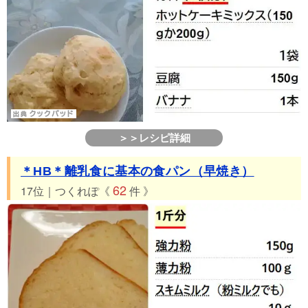
＞＞レシピ詳細
＊HB＊離乳食に基本の食パン（早焼き）
62
17位｜つくれぽ《
件 》