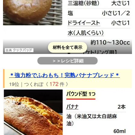
材料を全て表示
＞＞レシピ詳細
＊強力粉でふわもち！完熟バナナブレッド＊
172
19位｜つくれぽ《
件 》