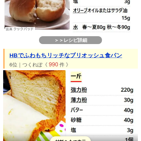
＞＞レシピ詳細
HBでふわもちリッチなブリオッシュ食パン
990
6位｜つくれぽ《
件 》