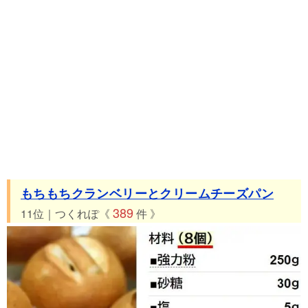
もちもちクランベリーとクリームチーズパン
389
11位｜つくれぽ《
件 》