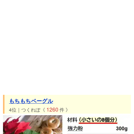
もちもちベーグル
1260
4位｜つくれぽ《
件 》