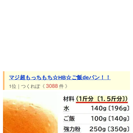
33位 つくれぽ37件 お豆腐deもちもちパン
34位 つくれぽ23件 物凄くもちもちなオカラパン
35位 つくれぽ22件 HBで♪もっちもち❤ごはんdeおからパン
36位 つくれぽ15件 チョコ入りもちもちっ、ウールロールパン
マジ超もっちもち☆HB☆ご飯deパン！！
3088
1位｜つくれぽ《
件 》