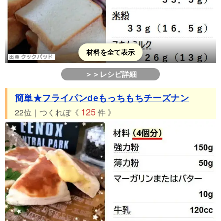
材料を全て表示
＞＞レシピ詳細
簡単★フライパンdeもっちもちチーズナン
125
22位｜つくれぽ《
件 》