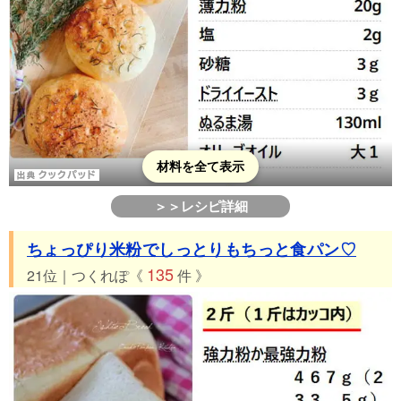
材料を全て表示
＞＞レシピ詳細
ちょっぴり米粉でしっとりもちっと食パン♡
135
21位｜つくれぽ《
件 》