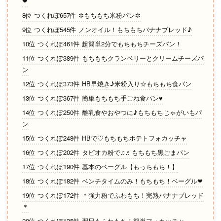
❤
8位 つくれぽ657件 ✲もちもち米粉パン✲
9位 つくれぽ545件 ノンオイル！もちもちバナナブレッド♪
10位 つくれぽ461件 超簡単2分でもちもちチーズパン！
11位 つくれぽ389件 もちもちクランベリーとクリームチーズパ
ン
12位 つくれぽ373件 HB早焼き♪米粉入り☆もちもち食パン
13位 つくれぽ367件 簡単もちもち手ごね食パン♥
14位 つくれぽ250件 離乳食やおやつに♪もちもちじゃがいもパ
ン
15位 つくれぽ248件 HBで♡もちもちポテトフォカッチャ
16位 つくれぽ202件 タピオカ粉で♫♬もちもち黒ごまパン
17位 つくれぽ190件 基本のベーグル【もっちもち！】
18位 つくれぽ182件 ベンチタイムのみ！もちもち！ベーグル❤
19位 つくれぽ172件 ＊強力粉でふわもち！完熟バナナブレッド
＊
20位 つくれぽ135件 翌日もふわもち！簡単フォカッチャ