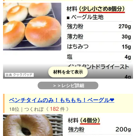
材料を全て表示
＞＞レシピ詳細
ベンチタイムのみ！もちもち！ベーグル❤
182
18位｜つくれぽ《
件 》