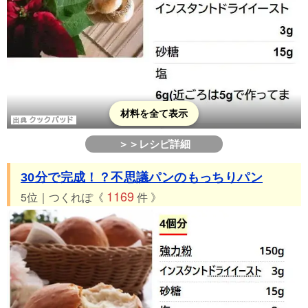
材料を全て表示
＞＞レシピ詳細
30分で完成！？不思議パンのもっちりパン
1169
5位｜つくれぽ《
件 》