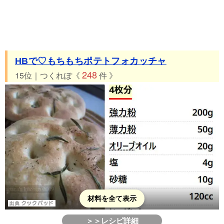
HBで♡もちもちポテトフォカッチャ
248
15位｜つくれぽ《
件 》
材料を全て表示
＞＞レシピ詳細