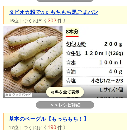
タピオカ粉で♫♬もちもち黒ごまパン
202
16位｜つくれぽ《
件 》
材料を全て表示
＞＞レシピ詳細
基本のベーグル【もっちもち！】
190
17位｜つくれぽ《
件 》