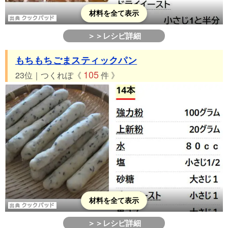
材料を全て表示
＞＞レシピ詳細
もちもちごまスティックパン
105
23位｜つくれぽ《
件 》
材料を全て表示
＞＞レシピ詳細