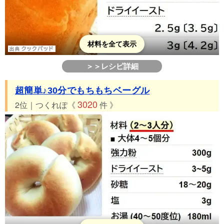
材料を全て表示
＞＞レシピ詳細
超簡単♪30分でもちもちベーグル
3020
2位｜つくれぽ《
件 》