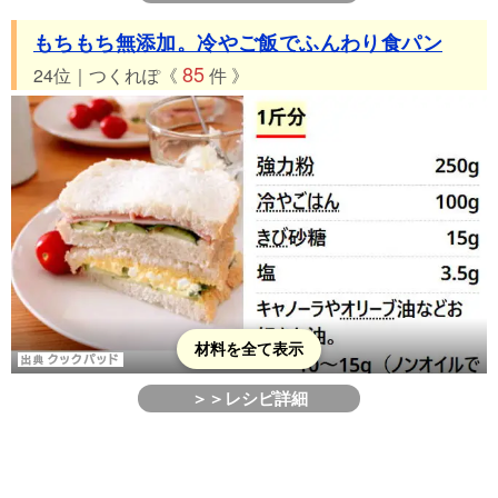
もちもち無添加。冷やご飯でふんわり食パン
85
24位｜つくれぽ《
件 》
材料を全て表示
＞＞レシピ詳細