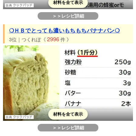
材料を全て表示
＞＞レシピ詳細
❍ＨＢでとっても濃いもちもちバナナパン❍
2996
3位｜つくれぽ《
件 》
材料を全て表示
＞＞レシピ詳細