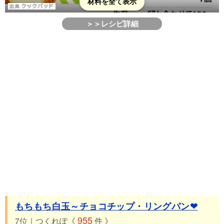
材料を全て表示
＞＞レシピ詳細
もちもち白玉～チョコチップ・リングパン❤
955
7位｜つくれぽ《
件 》