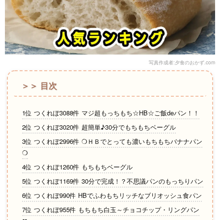
写真作成者:夕食のおかず.com
＞＞ 目次
1位 つくれぽ3088件 マジ超もっちもち☆HB☆ご飯deパン！！
2位 つくれぽ3020件 超簡単♪30分でもちもちベーグル
3位 つくれぽ2996件 ❍ＨＢでとっても濃いもちもちバナナパン
❍
4位 つくれぽ1260件 もちもちベーグル
5位 つくれぽ1169件 30分で完成！？不思議パンのもっちりパン
6位 つくれぽ990件 HBでふわもちリッチなブリオッシュ食パン
7位 つくれぽ955件 もちもち白玉～チョコチップ・リングパン