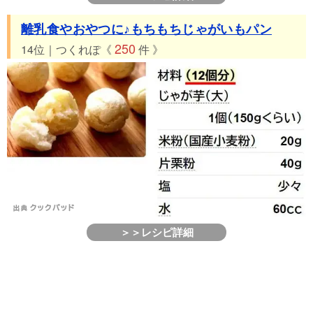
離乳食やおやつに♪もちもちじゃがいもパン
250
14位｜つくれぽ《
件 》
＞＞レシピ詳細