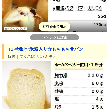
材料を全て表示
＞＞レシピ詳細
HB早焼き♪米粉入り☆もちもち食パン
373
12位｜つくれぽ《
件 》