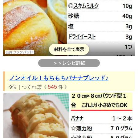
材料を全て表示
＞＞レシピ詳細
ノンオイル！もちもちバナナブレッド♪
545
9位｜つくれぽ《
件 》