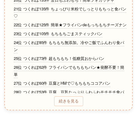
21位 つくれぽ135件 ちょっぴり米粉でしっとりもちっと食パン
♡
22位 つくれぽ125件 簡単★フライパンdeもっちもちチーズナン
23位 つくれぽ105件 もちもちごまスティックパン
24位 つくれぽ85件 もちもち無添加。冷やご飯でふんわり食パ
ン
25位 つくれぽ73件 超もちもち！低糖質おからパン
26位 つくれぽ62件 フライパンでもちもちパン★発酵不要！簡
単
27位 つくれぽ60件 豆腐とHMで♡もちもちココアパン
28位 つくれぽ53件 豆腐、豆乳たっぷりふわふわモチモチ食パ
ン
続きを見る
29位 つくれぽ52件 ＨＣＭで♪もち2豆腐メロンパン◇◆◇
30位 つくれぽ51件 もっちもち♡HBで酒粕香る食パン
31位 つくれぽ51件 もちもちクランペット
32位 つくれぽ50件 ＨＢ★もちもち豆腐パン