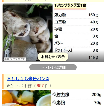
材料を全て表示
＞＞レシピ詳細
✲もちもち米粉パン✲
657
8位｜つくれぽ《
件 》