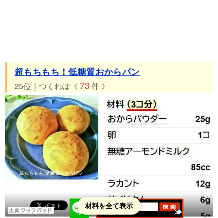
超もちもち！低糖質おからパン
73
25位｜つくれぽ《
件 》
材料を全て表示