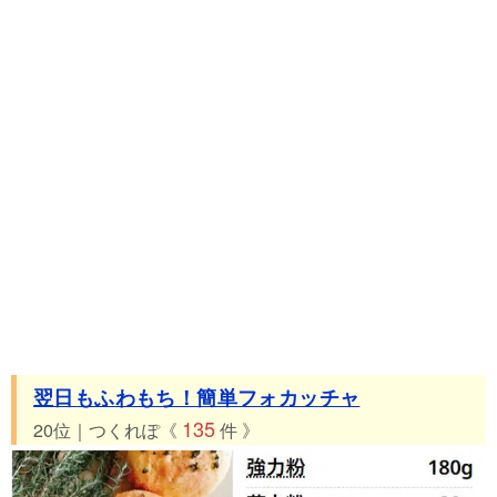
翌日もふわもち！簡単フォカッチャ
135
20位｜つくれぽ《
件 》