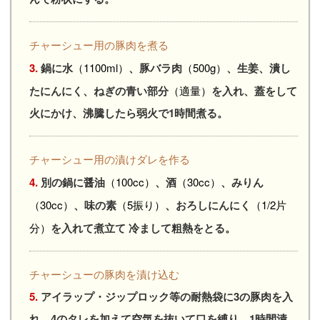
チャーシュー用の豚肉を煮る
3.
鍋に水
（1100ml）
、豚バラ肉
（500g）
、生姜、潰し
たにんにく、ねぎの青い部分
（適量）
を入れ、蓋をして
火にかけ、沸騰したら弱火で1時間煮る。
チャーシュー用の漬けダレを作る
4.
別の鍋に醤油
（100cc）
、酒
（30cc）
、みりん
（30cc）
、味の素
（5振り）
、おろしにんにく
（1/2片
分）
を入れて煮立て 冷まして粗熱をとる。
チャーシューの豚肉を漬け込む
5.
アイラップ・ジップロック等の耐熱袋に3の豚肉を入
れ、4のタレを加えて空気を抜いて口を縛り、1時間漬