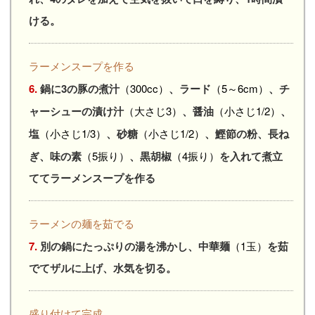
ける。
ラーメンスープを作る
6.
鍋に3の豚の煮汁
（300cc）
、ラード
（5～6cm）
、チ
ャーシューの漬け汁
（大さじ3）
、醤油
（小さじ1/2）
、
塩
（小さじ1/3）
、砂糖
（小さじ1/2）
、鰹節の粉、長ね
ぎ、味の素
（5振り）
、黒胡椒
（4振り）
を入れて煮立
ててラーメンスープを作る
ラーメンの麺を茹でる
7.
別の鍋にたっぷりの湯を沸かし、中華麺
（1玉）
を茹
でてザルに上げ、水気を切る。
盛り付けて完成