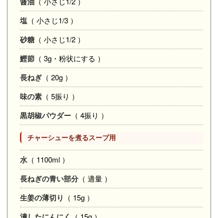
醤油
（ 小さじ1/2 ）
塩
（ 小さじ1/3 ）
砂糖
（ 小さじ1/2 ）
鰹節
（ 3g・粉状にする ）
長ねぎ
（ 20g ）
味の素
（ 5振り ）
黒胡椒パウダー
（ 4振り ）
チャーシューを煮るスープ用
水
（ 1100ml ）
長ねぎの青い部分
（ 適量 ）
生姜の薄切り
（ 15g ）
潰したにんにく
（ 15g ）