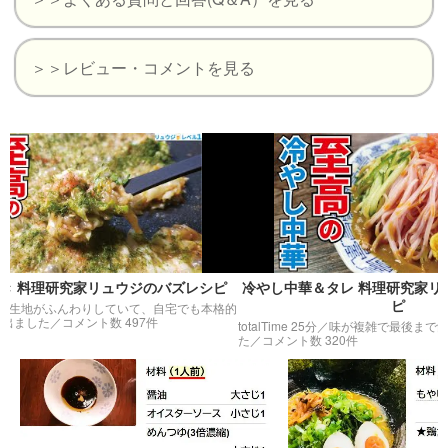
＞＞レビュー・コメントを見る
理研究家リュウジのバズレシピ
冷やし中華＆タレ 料理研究家リュウジ
ピ
ふんわりしていて、自宅でも本格的
た
／コメント数 497件
totalTime 25分／
味が複雑で最後まで飽きずに
た
／コメント数 320件