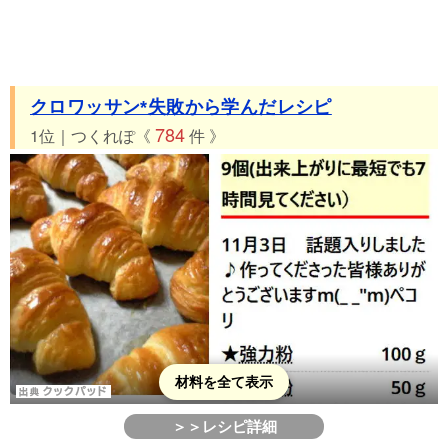
クロワッサン*失敗から学んだレシピ
784
1位｜つくれぽ《
件 》
材料を全て表示
＞＞レシピ詳細