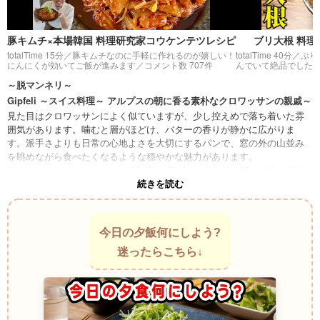
豚キムチ×本場韓国 料理研究家コウケンテツレシピ
ブリ大根 料
totalTime 15分／
豚キムチなのに手軽に作れるのが嬉しい！
totalTime 40分／
ぶり
にんにくが効いてご飯が進みます
／コメント数 707件
んでいて絶品でした
／
～脱マンネリ～
Gipfeli ～スイス料理～ アルプスの朝に香る素朴なクロワッサンの親戚～
見た目はクロワッサンによく似ていますが、少し控えめで落ち着いた雰
囲気があります。噛むと層がほどけ、バターの香りが静かに広がりま
す。派手さよりも日常の心地よさを大切にするパンで、窓の外の山並み
を眺めながら食べたくなるような穏やかな魅力があります。
Cornetto Integrale ～イタリア料理～ 香ばしい全粒粉が誘う大人の朝食
続きを読む
時間～
一般的な甘いコルネットとは少し異なり、全粒粉を使った香り豊かなタ
イプです。焼き上がりにはナッツを思わせる香ばしさが漂い、クロワッ
サンとはまた違う深みがあります。サクサクだけではなく、噛みしめる
今日の夕飯何にしよう?
楽しさも感じられる一品です。
迷ったらこちら↓
Kifli ～ハンガリー料理～ 三日月形に隠れた素朴な幸せ～
クロワッサンの遠い親戚ともいわれることがあるパンです。層は控えめ
ですが、生地そのものの風味を楽しめます。焼きたてを割ると立ち上る
小麦の香りが心地よく、華やかではないのに不思議と手が止まりませ
ん。気付けば皿が空になっているタイプのパンです。