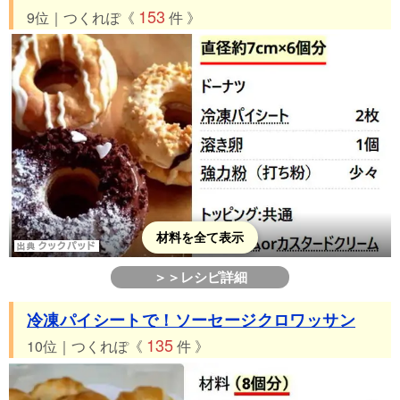
153
9位｜つくれぽ《
件 》
材料を全て表示
＞＞レシピ詳細
冷凍パイシートで！ソーセージクロワッサン
135
10位｜つくれぽ《
件 》