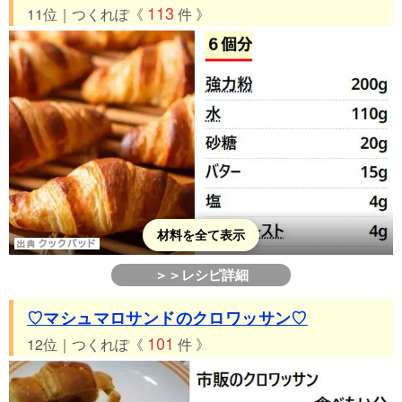
113
11位｜つくれぽ《
件 》
材料を全て表示
＞＞レシピ詳細
♡マシュマロサンドのクロワッサン♡
101
12位｜つくれぽ《
件 》