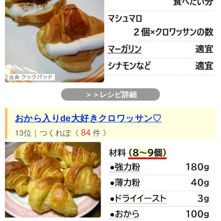
＞＞レシピ詳細
おから入りde大好きクロワッサン♡
84
13位｜つくれぽ《
件 》