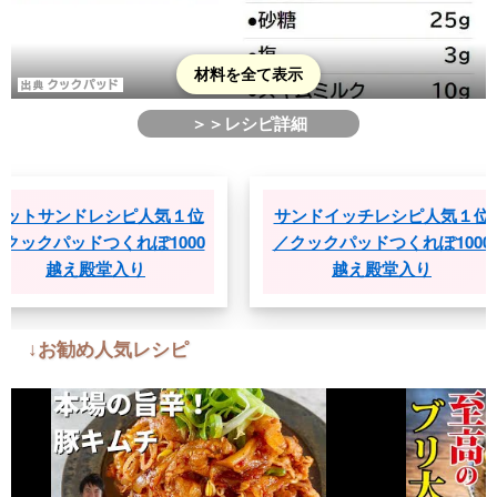
材料を全て表示
＞＞レシピ詳細
ドレシピ人気１位
サンドイッチレシピ人気１位
ドつくれぽ1000
／クックパッドつくれぽ1000
え殿堂入り
越え殿堂入り
↓お勧め人気レシピ