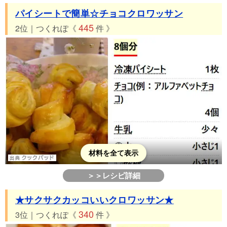
パイシートで簡単☆チョコクロワッサン
445
2位｜つくれぽ《
件 》
材料を全て表示
＞＞レシピ詳細
★サクサクカッコいいクロワッサン★
340
3位｜つくれぽ《
件 》