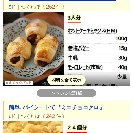
252
5位｜つくれぽ《
件 》
材料を全て表示
＞＞レシピ詳細
簡単♪パイシートで『ミニチョコクロ』
242
6位｜つくれぽ《
件 》