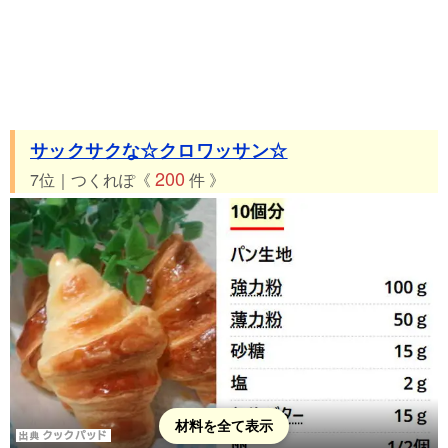
サックサクな☆クロワッサン☆
200
7位｜つくれぽ《
件 》
材料を全て表示