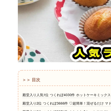
＞＞ 目次
殿堂入り人気1位 つくれぽ4030件 ホットケーキミック
殿堂入り2位 つくれぽ3666件 ♡超簡単！混ぜるだけ マ