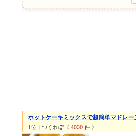
30位 つくれぽ141件 HMで簡単！基本のしっとりマドレ
31位 つくれぽ140件 抹茶チョコのマドレーヌ
32位 つくれぽ132件 はちみつレモン★マドレーヌ
33位 つくれぽ129件 ホットケーキミックス*ふんわりマ
34位 つくれぽ125件 ガトーショコラ風★チョコマドレ
35位 つくれぽ122件 コーヒー生クリームマドレーヌ
36位 つくれぽ112件 ☆米粉マドレーヌ☆
37位 つくれぽ93件 HMでフィナンシェのようなマドレ
38位 つくれぽ38件 ＡＰ入り☆リッチなマドレーヌ
39位 つくれぽ35件 マドレーヌ（アーモンドプードル入
40位 つくれぽ20件 簡単◇米油&米粉のマドレーヌ◇
ホットケーキミックスで超簡単マドレー
1位｜つくれぽ《
4030
件 》