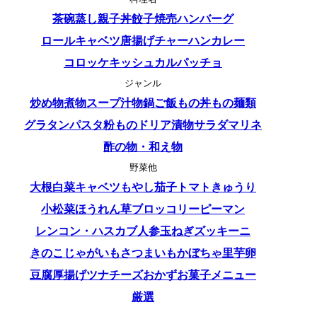
茶碗蒸し
親子丼
餃子
焼売
ハンバーグ
ロールキャベツ
唐揚げ
チャーハン
カレー
コロッケ
キッシュ
カルパッチョ
ジャンル
炒め物
煮物
スープ
汁物
鍋
ご飯もの
丼もの
麺類
グラタン
パスタ
粉もの
ドリア
漬物
サラダ
マリネ
酢の物・和え物
野菜他
大根
白菜
キャベツ
もやし
茄子
トマト
きゅうり
小松菜
ほうれん草
ブロッコリー
ピーマン
レンコン・ハス
カブ
人参
玉ねぎ
ズッキーニ
きのこ
じゃがいも
さつまいも
かぼちゃ
里芋
卵
豆腐
厚揚げ
ツナ
チーズ
おかず
お菓子
メニュー
厳選