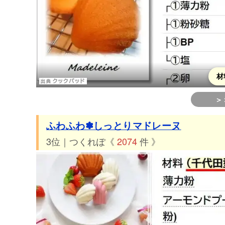
材
＞
ふわふわ✽しっとりマドレーヌ
3位｜つくれぽ《
2074
件 》