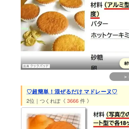
材
＞
♡超簡単！混ぜるだけ マドレーヌ♡
2位｜つくれぽ《
3666
件 》