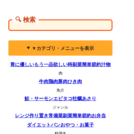
🔍 検索
▼カテゴリ・メニューを表示
胃に優しい
もう一品欲しい時
副菜
簡単
節約
汁物
肉
牛肉
鶏肉
豚肉
ひき肉
魚介
鮭・サーモン
エビ
タコ
牡蠣
あさり
ジャンル
レンジ
作り置き
常備菜
副菜
簡単
節約
お弁当
ダイエット
パン
おやつ・お菓子
料理名