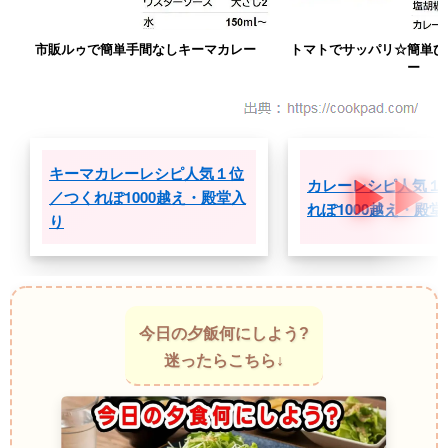
市販ルゥで簡単手間なしキーマカレー
トマトでサッパリ☆簡単ひ
ー
キーマカレーレシピ人気１位
カレーレシピ人気１
／つくれぽ1000越え・殿堂入
れぽ1000越え・殿
り
今日の夕飯何にしよう?
迷ったらこちら↓