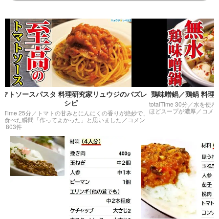
ソースパスタ 料理研究家リュウジのバズレ
鶏味噌鍋／鶏鍋 料理研究家
シピ
totalTime 30分／
水を使わないの
ほどスープが濃厚
／コメント数 1
e 25分／
トマトの甘みとにんにくの香りが絶妙で、
た瞬間「作ってよかった」と思いました
／コメン
件