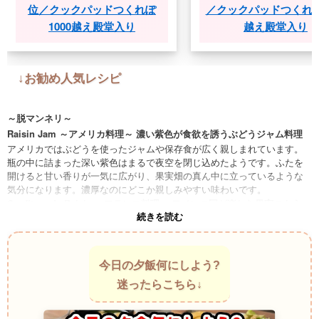
位／クックパッドつくれぽ
／クックパッドつくれぽ100
1000越え殿堂入り
越え殿堂入り
↓お勧め人気レシピ
～脱マンネリ～
Raisin Jam ～アメリカ料理～ 濃い紫色が食欲を誘うぶどうジャム料理
アメリカではぶどうを使ったジャムや保存食が広く親しまれています。
瓶の中に詰まった深い紫色はまるで夜空を閉じ込めたようです。ふたを
開けると甘い香りが一気に広がり、果実畑の真ん中に立っているような
気分になります。濃厚なのにどこか親しみやすい味わいです。
Confiture de Raisin ～フランス料理～ ワインの国が楽しむ果実のもう一
続きを読む
つの姿
ぶどうといえばワインを思い浮かべる人が多いものの、ジャムとして味
わう文化もあります。果実の香りがやさしく残り、口に含むと甘さの奥
から酸味が静かに現れます。派手ではないのに、気付けば何度も味見し
今日の夕飯何にしよう?
たくなる不思議な魅力があります。
迷ったらこちら↓
Marmellata d'Uva ～イタリア料理～ 太陽を浴びたぶどうの甘い保存食料
理