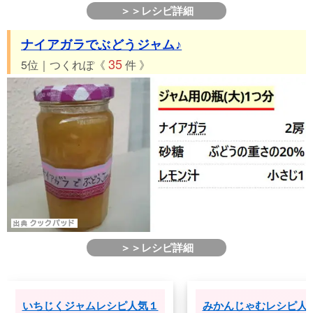
＞＞レシピ詳細
ナイアガラでぶどうジャム♪
35
5位｜つくれぽ《
件 》
＞＞レシピ詳細
いちじくジャムレシピ人気１
みかんじゃむレシピ人気１