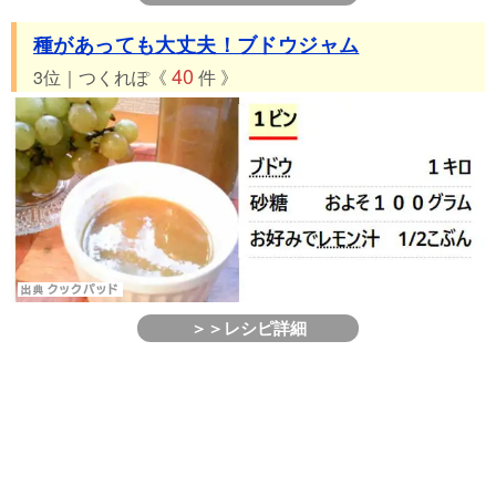
種があっても大丈夫！ブドウジャム
40
3位｜つくれぽ《
件 》
＞＞レシピ詳細