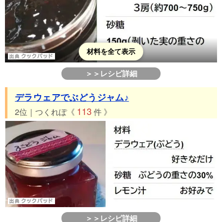
材料を全て表示
＞＞レシピ詳細
デラウェアでぶどうジャム♪
113
2位｜つくれぽ《
件 》
＞＞レシピ詳細