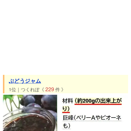
ぶどうジャム
229
1位｜つくれぽ《
件 》