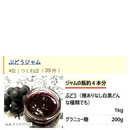
ぶどうジャム
39
4位｜つくれぽ《
件 》