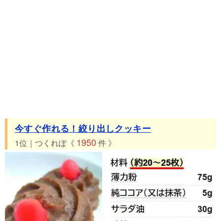
33位 つくれぽ30件 バターたっぷり絞り出しクッキー
34位 つくれぽ30件 簡単30分・米粉の絞り出しクッキー
35位 つくれぽ24件 絞り出しクッキー（苺ジャムクッキー）
36位 つくれぽ24件 簡単サクサク！紅茶絞り出しクッキー☆
37位 つくれぽ21件 サラダ油と卵白の絞り出しクッキー
38位 つくれぽ20件 抹茶とチョコチップの絞り出しクッキー
39位 つくれぽ20件 大量生産！バナナの簡単絞り出しクッキー
40位 つくれぽ18件 焼くまで10分♡絞り出しクッキー
41位 つくれぽ18件 ホワイトデーにも✾苺の絞り出しクッキー
今すぐ作れる！絞り出しクッキー
42位 つくれぽ12件 卵不使用☆絞り出しクッキー
1950
1位｜つくれぽ《
件 》