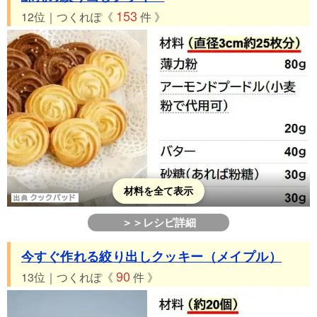
153
12位｜つくれぽ《
件 》
材料を全て表示
＞＞レシピ詳細
今すぐ作れる絞り出しクッキー（メイプル）
90
13位｜つくれぽ《
件 》