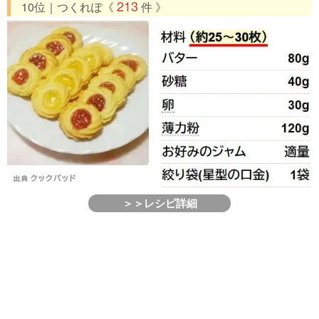
213
10位｜つくれぽ《
件 》
＞＞レシピ詳細