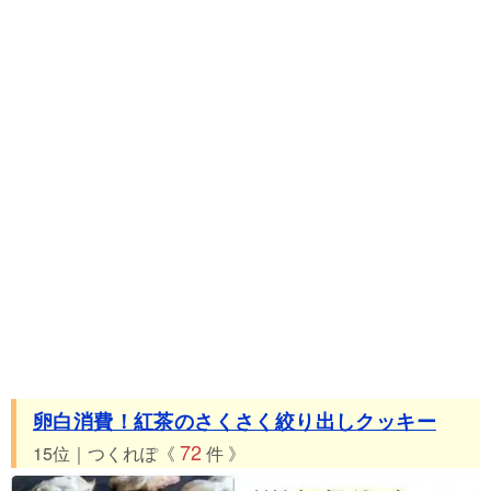
卵白消費！紅茶のさくさく絞り出しクッキー
72
15位｜つくれぽ《
件 》