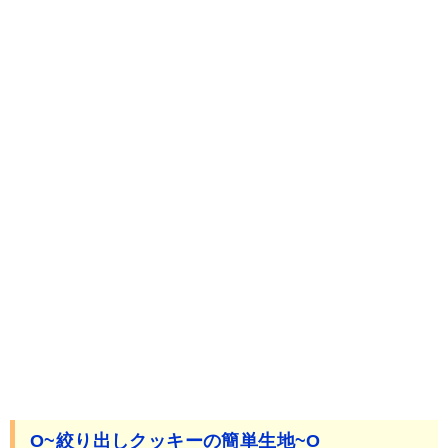
O~絞り出しクッキーの簡単生地~O