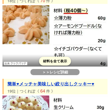
70
18位｜つくれぽ《
件 》
材料を全て表示
＞＞レシピ詳細
簡単♥メッチャ美味しい絞り出しクッキー♥
64
19位｜つくれぽ《
件 》