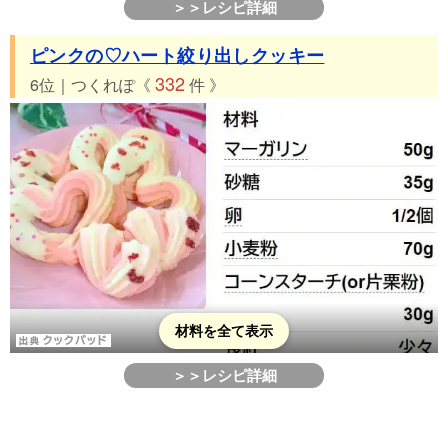
＞＞レシピ詳細
ピンクの♡ハート絞り出しクッキー
332
6位｜つくれぽ《
件 》
材料を全て表示
＞＞レシピ詳細