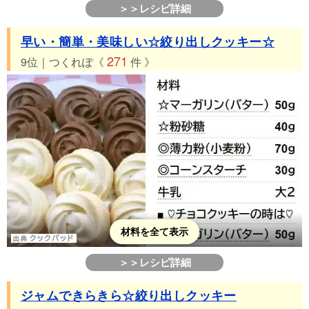
＞＞レシピ詳細
早い・簡単・美味しい☆絞り出しクッキー☆
271
9位｜つくれぽ《
件 》
材料を全て表示
＞＞レシピ詳細
ジャムできらきら☆絞り出しクッキー