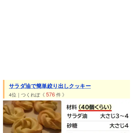
サラダ油で簡単絞り出しクッキー
576
4位｜つくれぽ《
件 》