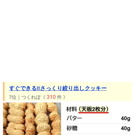
すぐできる‼さっくり絞り出しクッキー
310
7位｜つくれぽ《
件 》