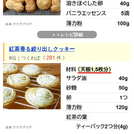
＞＞レシピ詳細
紅茶香る絞り出しクッキー
281
8位｜つくれぽ《
件 》