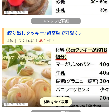
＞＞レシピ詳細
絞り出しクッキー♪超簡単で可愛く♪
661
2位｜つくれぽ《
件 》
材料を全て表示