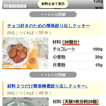
材料を全て表示
＞＞レシピ詳細
チョコ好きのための簡単絞り出しクッキー
50
23位｜つくれぽ《
件 》
＞＞レシピ詳細
材料３つだけ簡単蜂蜜絞り出しクッキー♪
49
24位｜つくれぽ《
件 》