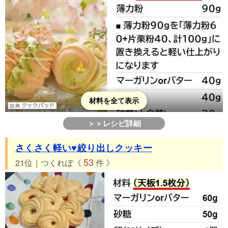
材料を全て表示
＞＞レシピ詳細
さくさく軽い♥️絞り出しクッキー
53
21位｜つくれぽ《
件 》