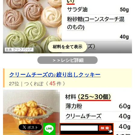
材料を全て表示
＞＞レシピ詳細
クリームチーズの♪絞り出しクッキー
45
27位｜つくれぽ《
件 》