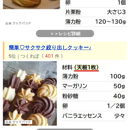
＞＞レシピ詳細
簡単♡サクサク絞り出しクッキー♪
401
5位｜つくれぽ《
件 》