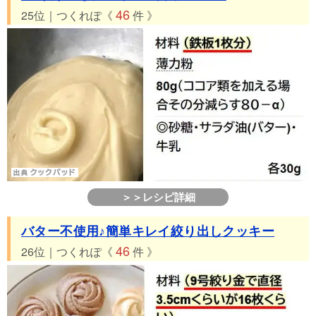
46
25位｜つくれぽ《
件 》
＞＞レシピ詳細
バター不使用♪簡単キレイ絞り出しクッキー
46
26位｜つくれぽ《
件 》