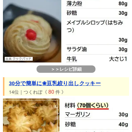
＞＞レシピ詳細
30分で簡単に❀豆乳絞り出しクッキー
80
14位｜つくれぽ《
件 》