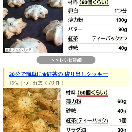
＞＞レシピ詳細
30分で簡単に❀紅茶の 絞り出しクッキー
70
16位｜つくれぽ《
件 》