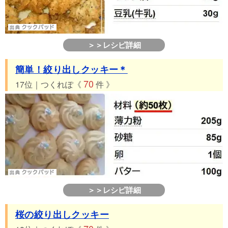
＞＞レシピ詳細
簡単！絞り出しクッキー＊
70
17位｜つくれぽ《
件 》
＞＞レシピ詳細
桜の絞り出しクッキー