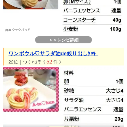
＞＞レシピ詳細
ワンボウル♡サラダ油de絞り出しｸｯｷｰ
52
22位｜つくれぽ《
件 》