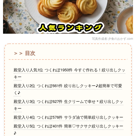
写真作成者:夕食のおかず.com
＞＞ 目次
殿堂入り人気1位 つくれぽ1950件 今すぐ作れる！絞り出しクッ
キー
殿堂入り2位 つくれぽ661件 絞り出しクッキー♪超簡単で可愛
く♪
殿堂入り3位 つくれぽ627件 生クリームで幸せ＊絞り出しクッ
キー
殿堂入り4位 つくれぽ576件 サラダ油で簡単絞り出しクッキー
殿堂入り5位 つくれぽ401件 簡単♡サクサク絞り出しクッキー
♪