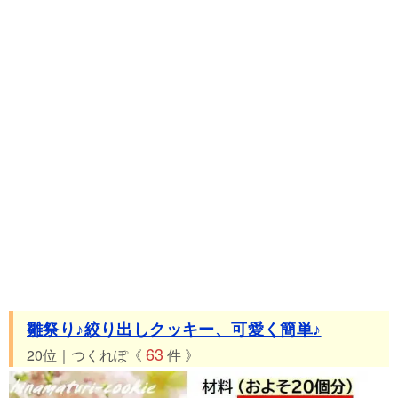
雛祭り♪絞り出しクッキー、可愛く簡単♪
63
20位｜つくれぽ《
件 》