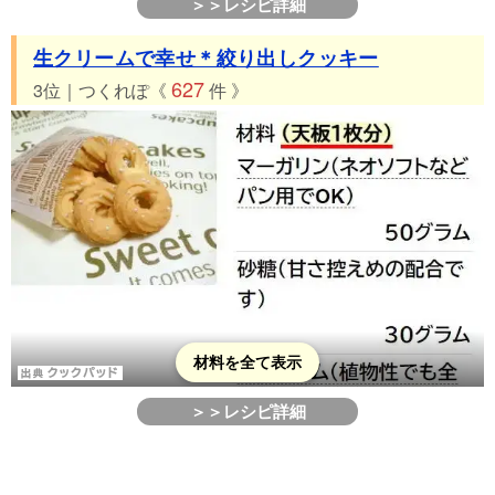
＞＞レシピ詳細
生クリームで幸せ＊絞り出しクッキー
627
3位｜つくれぽ《
件 》
材料を全て表示
＞＞レシピ詳細