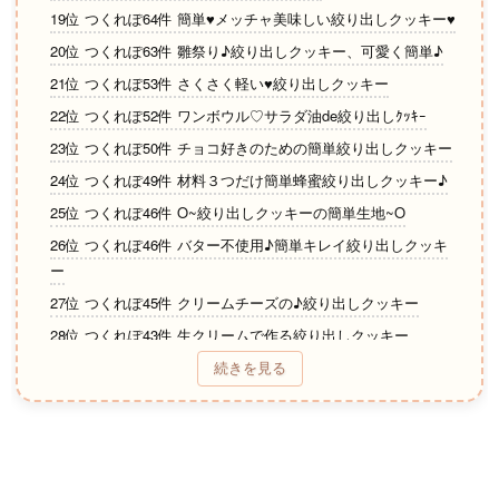
19位 つくれぽ64件 簡単♥メッチャ美味しい絞り出しクッキー♥
20位 つくれぽ63件 雛祭り♪絞り出しクッキー、可愛く簡単♪
21位 つくれぽ53件 さくさく軽い♥️絞り出しクッキー
22位 つくれぽ52件 ワンボウル♡サラダ油de絞り出しｸｯｷｰ
23位 つくれぽ50件 チョコ好きのための簡単絞り出しクッキー
24位 つくれぽ49件 材料３つだけ簡単蜂蜜絞り出しクッキー♪
25位 つくれぽ46件 O~絞り出しクッキーの簡単生地~O
26位 つくれぽ46件 バター不使用♪簡単キレイ絞り出しクッキ
ー
27位 つくれぽ45件 クリームチーズの♪絞り出しクッキー
28位 つくれぽ43件 生クリームで作る絞り出しクッキー
29位 つくれぽ42件 華やか簡単♡絞り出しクッキー桜・ハート
続きを見る
30位 つくれぽ36件 卵白1個とサラダ油で簡単絞り出しクッキー
31位 つくれぽ35件 卵白救済！サクサクぐるぐるクッキー★抹
茶
32位 つくれぽ32件 ✼ヨーグルト＊絞り出しクッキー✼