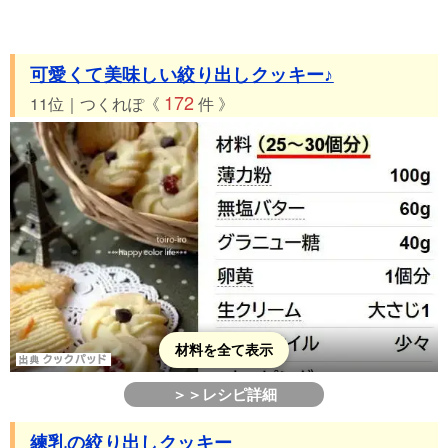
可愛くて美味しい絞り出しクッキー♪
172
11位｜つくれぽ《
件 》
材料を全て表示
＞＞レシピ詳細
練乳の絞り出しクッキー