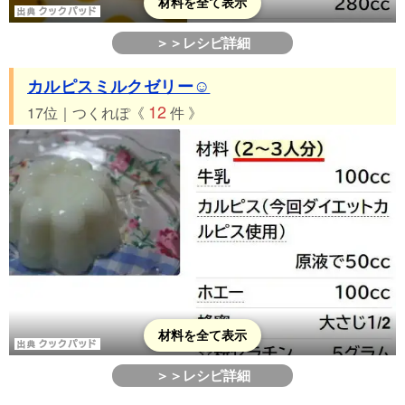
材料を全て表示
＞＞レシピ詳細
カルピスミルクゼリー☺
12
17位｜つくれぽ《
件 》
材料を全て表示
＞＞レシピ詳細