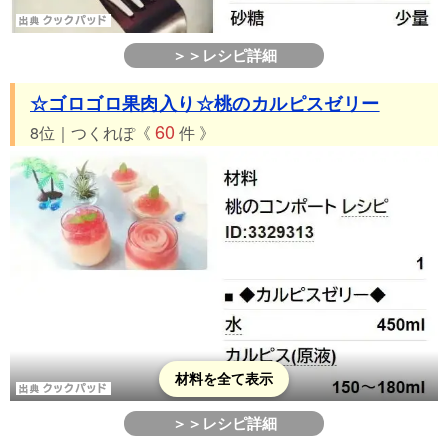
＞＞レシピ詳細
☆ゴロゴロ果肉入り☆桃のカルピスゼリー
60
8位｜つくれぽ《
件 》
材料を全て表示
＞＞レシピ詳細