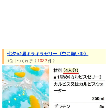
七夕⭐️2層キラキラゼリー《空に願いを》
1032
1位｜つくれぽ《
件 》