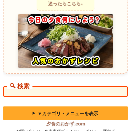
迷ったらこちら↓
Junket ～オーストラリア料理～ 昔ながらの素朴なミルクデザート料理
牛乳をゆるやかに固めて味わう伝統的なデザートです。口へ運ぶと驚く
ほど柔らかく、ほのかな乳の香りが広がります。静かな存在感なのに、
一口ごとに心が落ち着く不思議な魅力を持っています。
Milk Jelly ～ニュージーランド料理～ 爽やかな後味が心地よい家庭の冷
菓料理
牛乳を使ったゼリーは、透明感のあるカルピスゼリーとは違い、白く優
しい見た目が特徴です。冷蔵庫から取り出したばかりのひんやり感が心
地よく、甘い香りが静かに広がります。暑い日でも軽やかに楽しめる一
皿です。
Gelée au Lait ～フランス料理～ ミルクの香りを閉じ込めた上品なゼリー
料理
フランスでは牛乳を使った冷たいデザートも親しまれています。なめら
かな口当たりと穏やかな甘みが特徴で、口の中でゆっくりほどける食感
🔍 検索
が印象的です。控えめなのに記憶へ残る味わいがあります。
Natillas Frías ～スペイン料理～ 冷やして楽しむやさしい乳のデザート料
理
やわらかな口当たりが特徴の冷製デザートです。乳の香りがふんわり立
ち上り、スプーンを動かすたびに静かに揺れます。カルピスゼリーのよ
▼カテゴリ・メニューを表示
うな爽快感とは異なるものの、食後に心地よく味わえる軽さがありま
す。
夕食のおかず.com
Crema Fredda ～イタリア料理～ 冷たさが引き立てるミルク風味のデザ