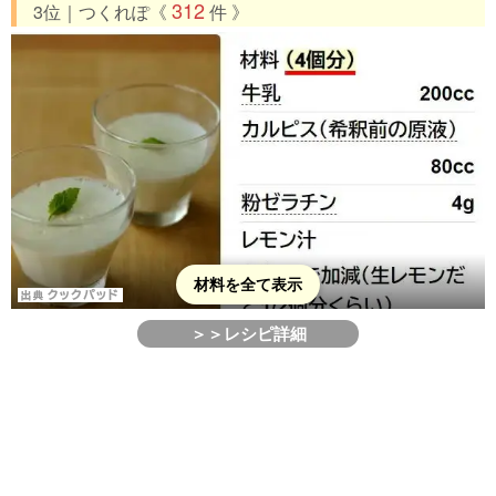
312
3位｜つくれぽ《
件 》
材料を全て表示
＞＞レシピ詳細