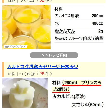
12位｜つくれぽ《
件 》
＞＞レシピ詳細
カルピス牛乳寒天ゼリー♡粉寒天♡
28
13位｜つくれぽ《
件 》