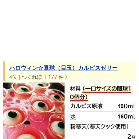
ハロウィン☆眼球（目玉）カルピスゼリー
177
4位｜つくれぽ《
件 》