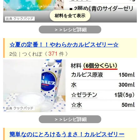
材料を全て表示
＞＞レシピ詳細
☆夏の定番！！やわらかカルピスゼリー☆
371
2位｜つくれぽ《
件 》
＞＞レシピ詳細
簡単なのにとろけるうまさ！カルピスゼリー