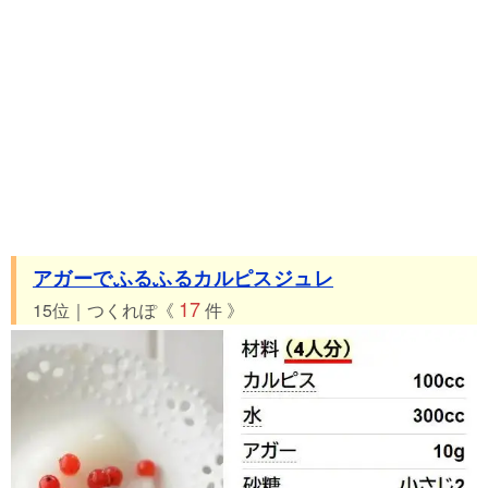
アガーでふるふるカルピスジュレ
17
15位｜つくれぽ《
件 》