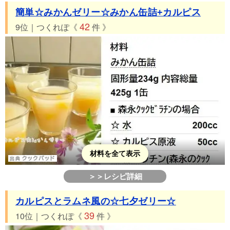
簡単☆みかんゼリー☆みかん缶詰+カルピス
42
9位｜つくれぽ《
件 》
材料を全て表示
＞＞レシピ詳細
カルピスとラムネ風の☆七夕ゼリー☆
39
10位｜つくれぽ《
件 》