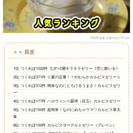
写真作成者:夕食のおかず.com
＞＞ 目次
1位 つくれぽ1032件 七夕⭐️2層キラキラゼリー《空に願いを》
2位 つくれぽ371件 ☆夏の定番！！やわらかカルピスゼリー☆
3位 つくれぽ312件 簡単なのにとろけるうまさ！カルピスゼリ
ー
4位 つくれぽ177件 ハロウィン☆眼球（目玉）カルピスゼリー
5位 つくれぽ150件 超簡単！なのにめちゃウマ♡カルピス寒天
✿
6位 つくれぽ150件 カルピスヨーグルトゼリー（プレーン）