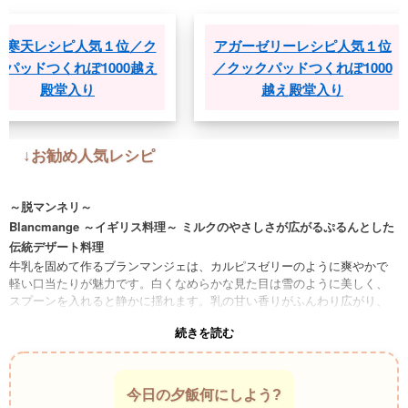
ピ人気１位／ク
アガーゼリーレシピ人気１位
牛乳
れぽ1000越え
／クックパッドつくれぽ1000
クッ
入り
越え殿堂入り
↓お勧め人気レシピ
～脱マンネリ～
Blancmange ～イギリス料理～ ミルクのやさしさが広がるぷるんとした
伝統デザート料理
牛乳を固めて作るブランマンジェは、カルピスゼリーのように爽やかで
軽い口当たりが魅力です。白くなめらかな見た目は雪のように美しく、
スプーンを入れると静かに揺れます。乳の甘い香りがふんわり広がり、
冷たい余韻がゆっくり続きます。
続きを読む
Panna Cotta ～イタリア料理～ ミルクのコクを味わうなめらか冷菓料理
生クリームを使うことで濃厚さがありながら、冷たく冷やすと軽やかな
口当たりになります。カルピスゼリーとは違う乳の風味ですが、ひんや
りした食感と優しい甘さはどこか共通する魅力があります。ぷるりと揺
今日の夕飯何にしよう?
れる姿も美しく、思わず見入ってしまいます。