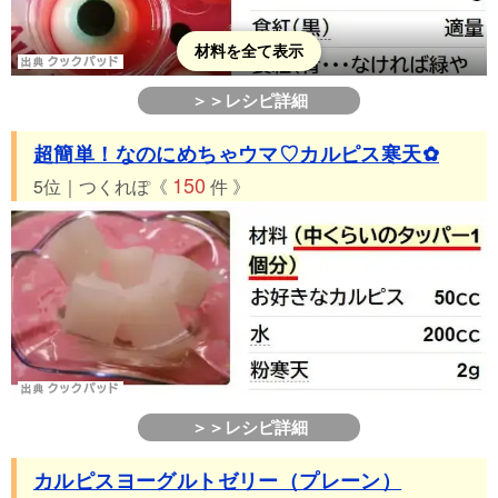
材料を全て表示
＞＞レシピ詳細
超簡単！なのにめちゃウマ♡カルピス寒天✿
150
5位｜つくれぽ《
件 》
＞＞レシピ詳細
カルピスヨーグルトゼリー（プレーン）