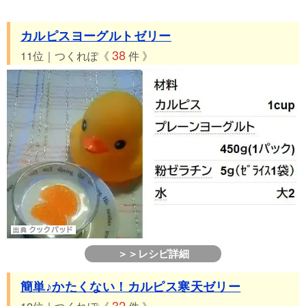
カルピスヨーグルトゼリー
38
11位｜つくれぽ《
件 》
＞＞レシピ詳細
簡単♪かたくない！カルピス寒天ゼリー
32