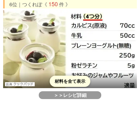
150
6位｜つくれぽ《
件 》
材料を全て表示
＞＞レシピ詳細