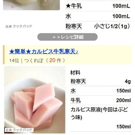
＞＞レシピ詳細
★簡単★カルピス牛乳寒天♪
20
14位｜つくれぽ《
件 》