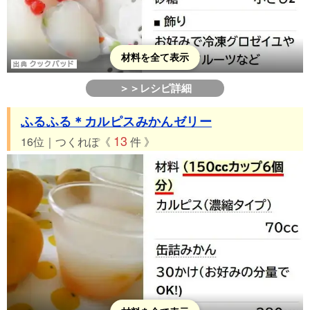
材料を全て表示
＞＞レシピ詳細
ふるふる＊カルピスみかんゼリー
13
16位｜つくれぽ《
件 》