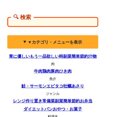
🔍 検索
▼カテゴリ・メニューを表示
胃に優しい
もう一品欲しい時
副菜
簡単
節約
汁物
肉
牛肉
鶏肉
豚肉
ひき肉
魚介
鮭・サーモン
エビ
タコ
牡蠣
あさり
ジャンル
レンジ
作り置き
常備菜
副菜
簡単
節約
お弁当
ダイエット
パン
おやつ・お菓子
料理名