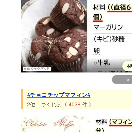
材
＞
⁂チョコチップマフィン⁂
2位｜つくれぽ《
4026
件 》