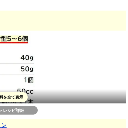
料を全て表示
＞レシピ詳細
ィン