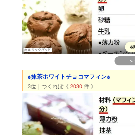
材
＞
♠抹茶ホワイトチョコマフィン♠
3位｜つくれぽ《
2030
件 》