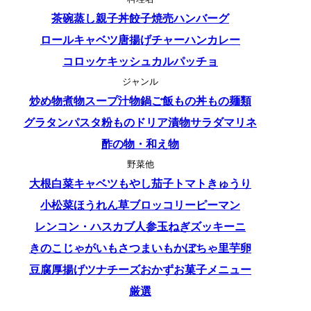
茶碗蒸し
親子丼
餃子
焼売
ハンバーグ
ロールキャベツ
唐揚げ
チャーハン
カレー
コロッケ
キッシュ
カルパッチョ
ジャンル
炒め物
煮物
スープ
汁物
鍋
ご飯もの
丼もの
麺類
グラタン
パスタ
粉もの
ドリア
漬物
サラダ
マリネ
酢の物・和え物
野菜他
大根
白菜
キャベツ
もやし
茄子
トマト
きゅうり
小松菜
ほうれん草
ブロッコリー
ピーマン
レンコン・ハス
カブ
人参
玉ねぎ
ズッキーニ
きのこ
じゃがいも
さつまいも
かぼちゃ
里芋
卵
豆腐
厚揚げ
ツナ
チーズ
おかず
お菓子
メニュー
厳選