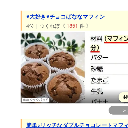
♥大好き♥チョコばななマフィン
4位｜つくれぽ《
1851
件 》
材
＞
簡単♪リッチなダブルチョコレートマフ