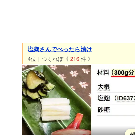
塩麹さんでべったら漬け
4位｜つくれぽ《
216
件 》
材