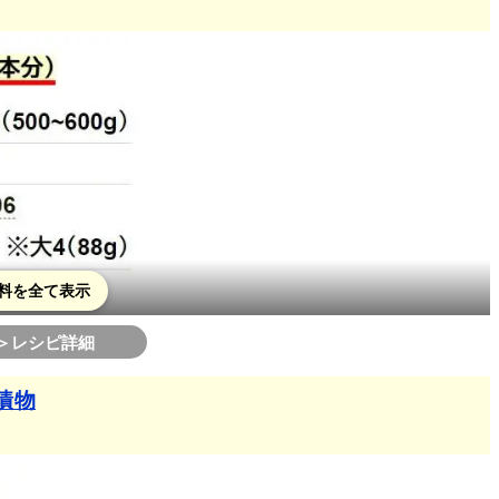
料を全て表示
＞レシピ詳細
漬物