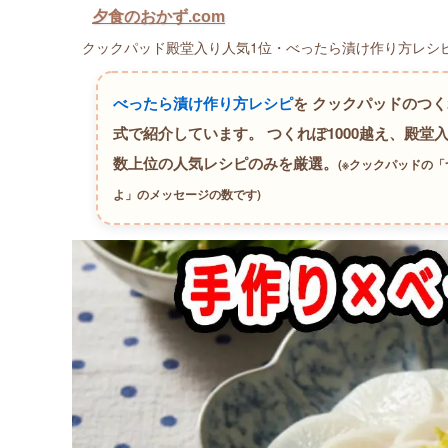
夕食のおかず.com
クックパッド殿堂入り人気1位・べったら漬け作り方レシピラ
べったら漬け作り方レシピ
を クックパッドのつ
式で紹介しています。
つくれぽ1000越え、殿堂
数上位の人気レシピのみを厳選。
(※クックパッドの
よ」のメッセージの数です)