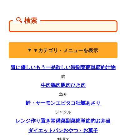
🔍 検索
▼カテゴリ・メニューを表示
胃に優しい
もう一品欲しい時
副菜
簡単
節約
汁物
肉
牛肉
鶏肉
豚肉
ひき肉
魚介
鮭・サーモン
エビ
タコ
牡蠣
あさり
ジャンル
レンジ
作り置き
常備菜
副菜
簡単
節約
お弁当
ダイエット
パン
おやつ・お菓子
料理名