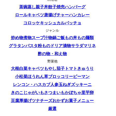
茶碗蒸し
親子丼
餃子
焼売
ハンバーグ
ロールキャベツ
唐揚げ
チャーハン
カレー
コロッケ
キッシュ
カルパッチョ
ジャンル
炒め物
煮物
スープ
汁物
鍋
ご飯もの
丼もの
麺類
グラタン
パスタ
粉もの
ドリア
漬物
サラダ
マリネ
酢の物・和え物
野菜他
大根
白菜
キャベツ
もやし
茄子
トマト
きゅうり
小松菜
ほうれん草
ブロッコリー
ピーマン
レンコン・ハス
カブ
人参
玉ねぎ
ズッキーニ
きのこ
じゃがいも
さつまいも
かぼちゃ
里芋
卵
豆腐
厚揚げ
ツナ
チーズ
おかず
お菓子
メニュー
厳選