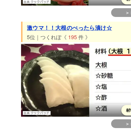
＞
激ウマ！！大根のべったら漬け☆
5位｜つくれぽ《
195
件 》
材
＞