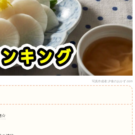
写真作成者:夕食のおかず.com
物☆