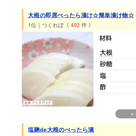
大根の即席べったら漬け☆簡単漬け物☆
1位｜つくれぽ《
492
件 》
＞
塩麹de大根のべったら漬