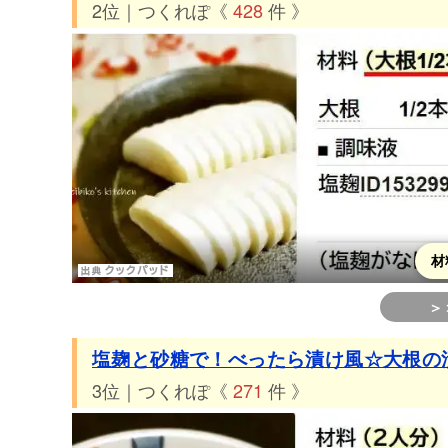
2位｜つくれぽ《
428
件 》
材
＞
塩麹と砂糖で！べったら漬け風☆大根の
3位｜つくれぽ《
271
件 》