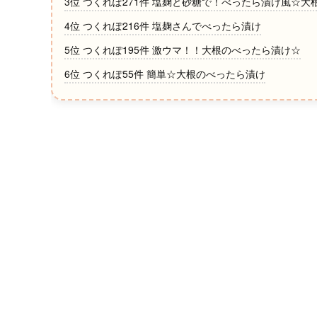
3位 つくれぽ271件 塩麹と砂糖で！べったら漬け風☆大
4位 つくれぽ216件 塩麹さんでべったら漬け
5位 つくれぽ195件 激ウマ！！大根のべったら漬け☆
6位 つくれぽ55件 簡単☆大根のべったら漬け