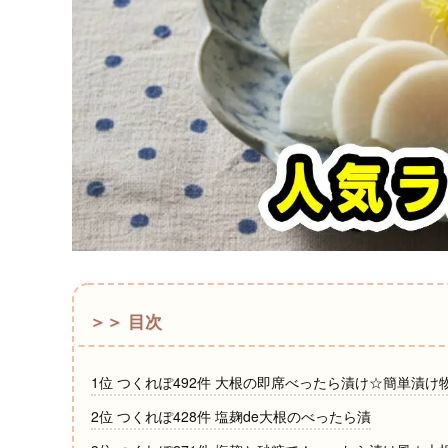
＞＞ 目次
1位 つくれぽ492件 大根の即席べったら漬け☆簡単漬け
2位 つくれぽ428件 塩麹de大根のべったら漬