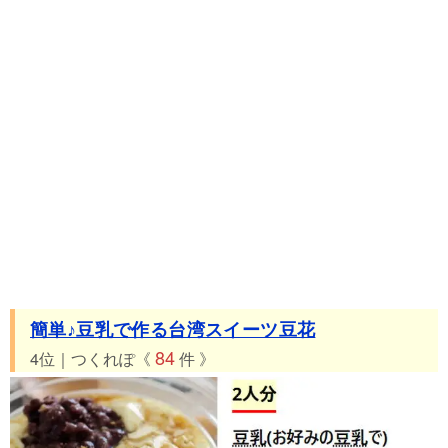
簡単♪豆乳で作る台湾スイーツ豆花
84
4位｜つくれぽ《
件 》