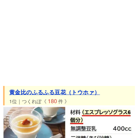
黄金比のふるふる豆花（トウホァ）
180
1位｜つくれぽ《
件 》