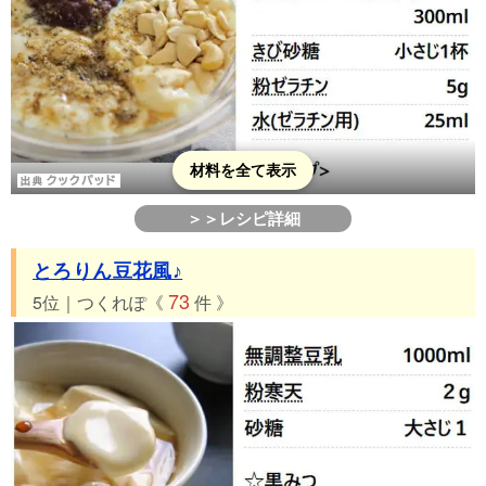
材料を全て表示
＞＞レシピ詳細
とろりん豆花風♪
73
5位｜つくれぽ《
件 》