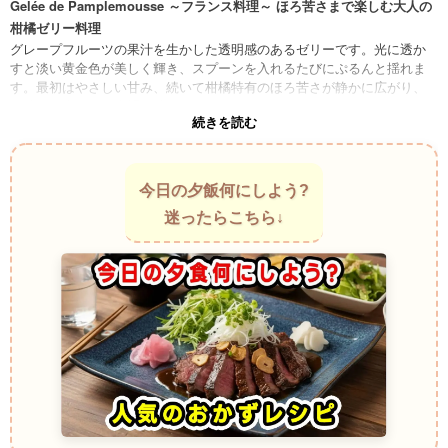
Gelée de Pamplemousse ～フランス料理～ ほろ苦さまで楽しむ大人の
柑橘ゼリー料理
グレープフルーツの果汁を生かした透明感のあるゼリーです。光に透か
すと淡い黄金色が美しく輝き、スプーンを入れるたびにぷるんと揺れま
す。最初はやさしい甘み、続いて柑橘特有のほろ苦さが静かに広がり、
最後まで爽やかな余韻が続きます。
続きを読む
Grapefruit Jelly ～アメリカ料理～ 朝の果実を閉じ込めた爽快デザート料
理
グレープフルーツを朝食で楽しむ文化から生まれた人気の冷菓です。果
汁の香りが器いっぱいに広がり、ひと口ごとにみずみずしい酸味が弾け
今日の夕飯何にしよう?
ます。冷えたゼリーが口の中でほどける瞬間は、暑さまで忘れさせてく
迷ったらこちら↓
れる心地よさがあります。
Gelatina al Pompelmo ～イタリア料理～ 地中海の風を思わせる柑橘料
理
鮮やかなグレープフルーツを使ったゼリーは、軽やかな酸味が魅力で
す。器を近づけるだけで爽快な香りが立ち上り、甘さに頼りすぎない自
然な味わいが楽しめます。見た目の涼しさまでごちそうになります。
Gelatina de Pomelo ～スペイン料理～ 甘酸っぱさが心地よく広がるゼ
リー料理
スペインでは柑橘を使った冷たいデザートも親しまれています。グレー
プフルーツの酸味が穏やかな甘さと調和し、口へ運ぶたびに爽やかな香
りが鼻へ抜けます。食後でも重たさを感じさせない軽快な一品です。
Gelatina de Toranja ～ポルトガル料理～ 果実本来の香りを楽しむ世界料