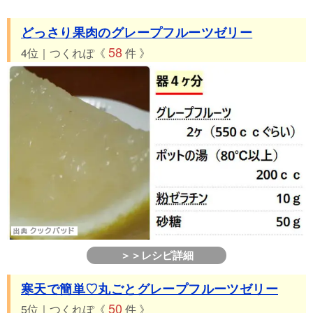
どっさり果肉のグレープフルーツゼリー
58
4位｜つくれぽ《
件 》
＞＞レシピ詳細
寒天で簡単♡丸ごとグレープフルーツゼリー
50
5位｜つくれぽ《
件 》