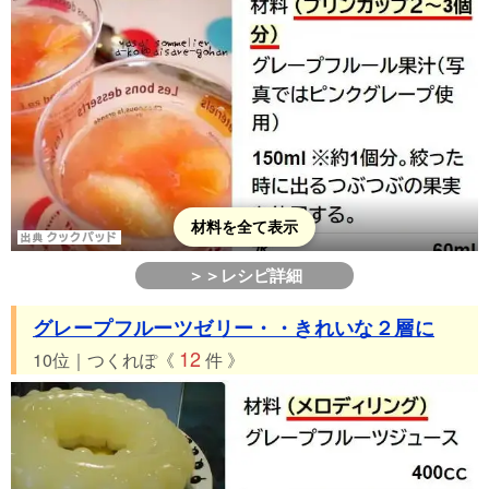
材料を全て表示
＞＞レシピ詳細
グレープフルーツゼリー・・きれいな２層に
12
10位｜つくれぽ《
件 》