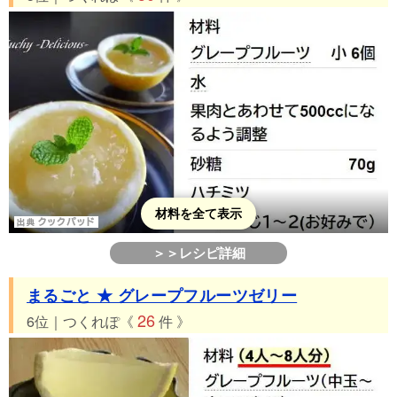
材料を全て表示
＞＞レシピ詳細
まるごと ★ グレープフルーツゼリー
26
6位｜つくれぽ《
件 》