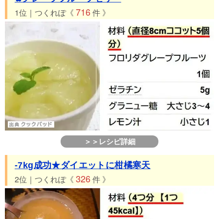
716
1位｜つくれぽ《
件 》
＞＞レシピ詳細
-7kg成功★ダイエットに柑橘寒天
326
2位｜つくれぽ《
件 》