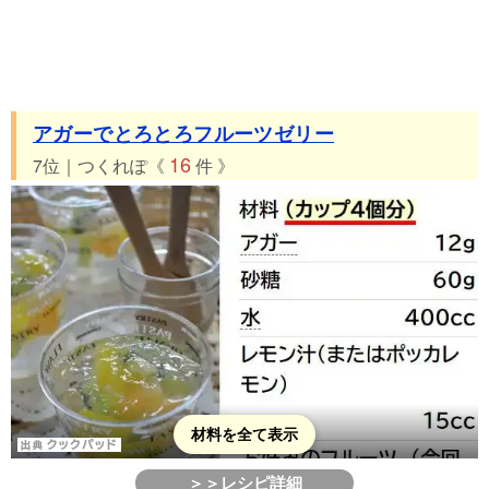
アガーでとろとろフルーツゼリー
16
7位｜つくれぽ《
件 》
材料を全て表示
＞＞レシピ詳細