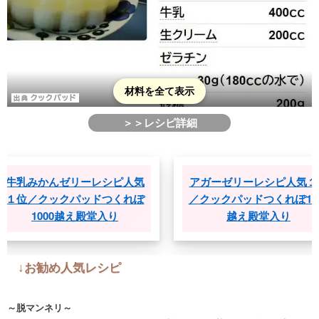
材料を全て表示
＞＞レシピ詳細
みかんゼリーレシピ人気
アガーゼリーレシピ人気１位
／クックパッドつくれぽ
／クックパッドつくれぽ1000
1000越え殿堂入り
越え殿堂入り
↓お勧め人気レシピ
～脱マンネリ～