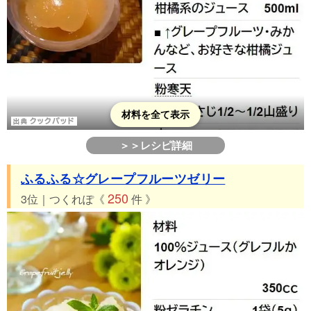
材料を全て表示
＞＞レシピ詳細
ふるふる☆グレープフルーツゼリー
250
3位｜つくれぽ《
件 》