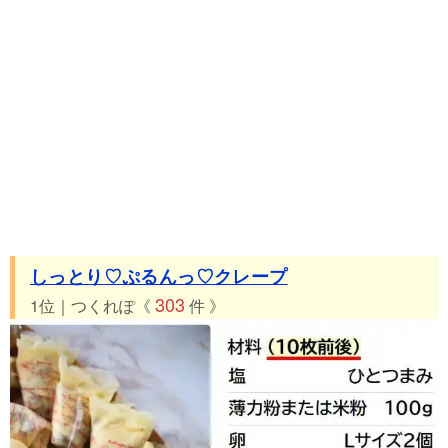
しっとり♡ぷるんっ♡クレープ
303
1位｜つくれぽ《
件 》