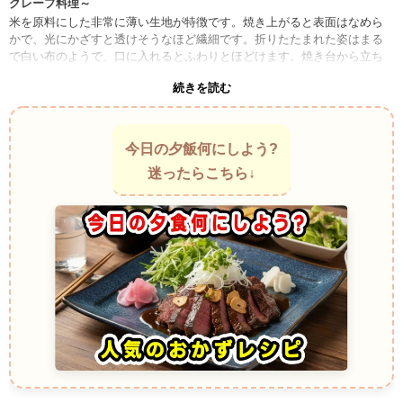
クレープ料理～
米を原料にした非常に薄い生地が特徴です。焼き上がると表面はなめら
かで、光にかざすと透けそうなほど繊細です。折りたたまれた姿はまる
で白い布のようで、口に入れるとふわりとほどけます。焼き台から立ち
上る穏やかな香りも魅力です。
続きを読む
Akki Rotti (Akki Rotti) ～インド料理～ 香ばしさを楽しむ米粉クレープ料
理～
米粉を使って平たく焼き上げる伝統料理です。一般的なクレープより少
し厚みがありますが、香ばしい表面と柔らかな中心部の対比が楽しいで
今日の夕飯何にしよう?
す。焼ける音を聞いていると、つい完成まで見守りたくなります。
迷ったらこちら↓
Appam (Appam) ～インド料理～ レース模様の縁が美しい米粉クレープ
料理～
中央はしっとり柔らかく、縁は薄くぱりっと仕上がります。まるで工芸
品のような見た目が印象的です。ひと口ごとに食感が変わるため、最後
まで単調になりません。発酵由来のやさしい香りも楽しめます。
Hoppers (Hoppers) ～スリランカ料理～ 器のような形が楽しい米粉クレ
ープ料理～
専用鍋の中で生地を回しながら焼き上げます。薄い縁をかじると軽い音
が響き、中央部分はしっとり柔らかです。見た目の面白さと食感の変化
が同時に楽しめる、なかなか個性的な存在です。
Bánh Xèo Ngọt (Bánh Xèo Ngọt) ～ベトナム料理～ 香ばしい音が魅力の
米粉クレープ風おやつ料理～
本来は食事系が有名ですが、甘い仕立ての地域風アレンジも存在しま