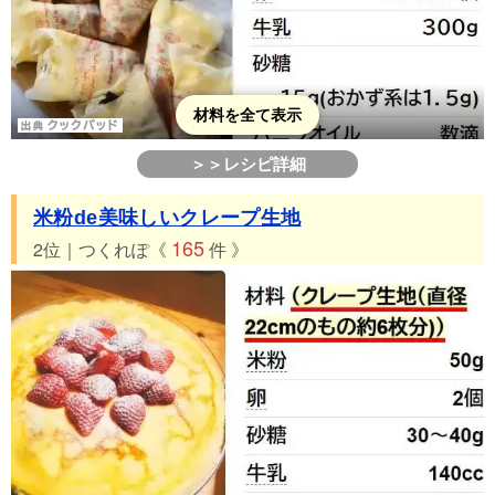
材料を全て表示
＞＞レシピ詳細
米粉de美味しいクレープ生地
165
2位｜つくれぽ《
件 》