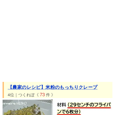
【農家のレシピ】米粉のもっちりクレープ
73
4位｜つくれぽ《
件 》