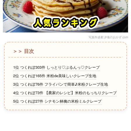
写真作成者:夕食のおかず.com
＞＞ 目次
1位 つくれぽ303件 しっとり♡ぷるんっ♡クレープ
2位 つくれぽ165件 米粉de美味しいクレープ生地
3位 つくれぽ76件 フライパンで簡単♪米粉クレープ生地
4位 つくれぽ73件 【農家のレシピ】米粉のもっちりクレープ
5位 つくれぽ27件 シナモン林檎の米粉ミルクレープ