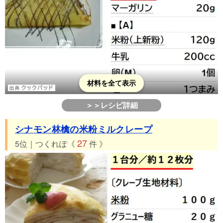
材料を全て表示
＞＞レシピ詳細
シナモン林檎の米粉ミルクレープ
27
5位｜つくれぽ《
件 》