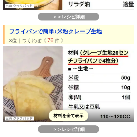
＞＞レシピ詳細
フライパンで簡単♪米粉クレープ生地
76
3位｜つくれぽ《
件 》
材料を全て表示
＞＞レシピ詳細