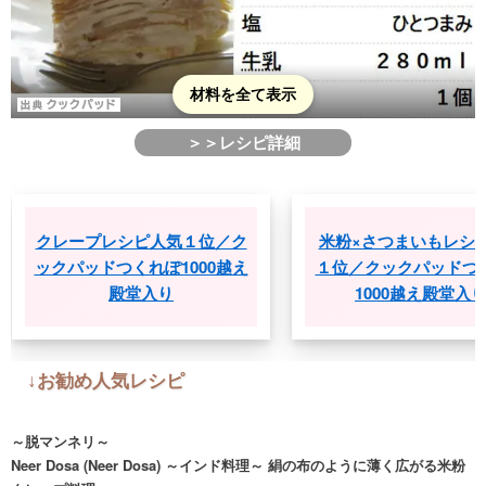
材料を全て表示
＞＞レシピ詳細
クレープレシピ人気１位／ク
米粉×さつまいもレシピ人
ックパッドつくれぽ1000越え
１位／クックパッドつくれ
殿堂入り
1000越え殿堂入り
↓お勧め人気レシピ
～脱マンネリ～
Neer Dosa (Neer Dosa) ～インド料理～ 絹の布のように薄く広がる米粉