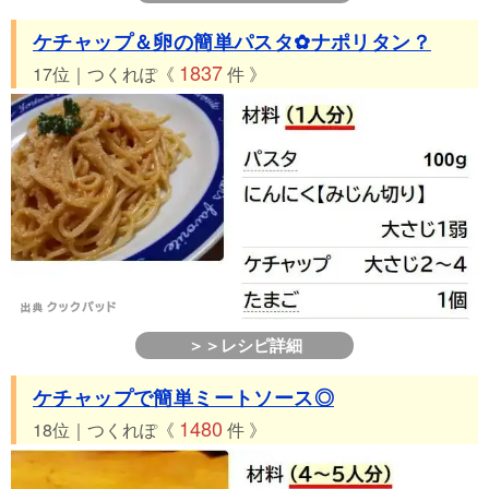
ケチャップ＆卵の簡単パスタ✿ナポリタン？
1837
17位｜つくれぽ《
件 》
＞＞レシピ詳細
ケチャップで簡単ミートソース◎
1480
18位｜つくれぽ《
件 》