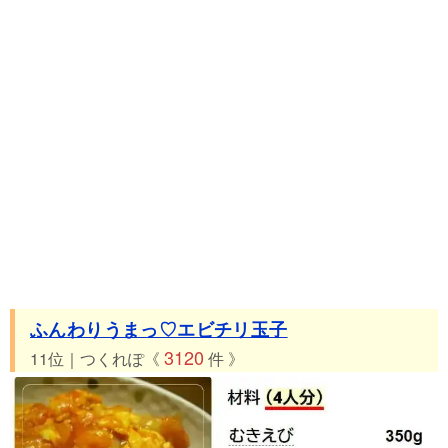
ふんわりうまっ♡エビチリ玉子
3120
11位｜つくれぽ《
件 》