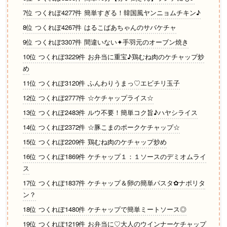
7位 つくれぽ4277件 簡単すぎる！韓国風ヤンニョムチキン♪
8位 つくれぽ4267件 はるこばあちゃんのサバケチャ
9位 つくれぽ3307件 間違いない✦手羽元のオーブン焼き
10位 つくれぽ3229件 お弁当に重宝♪鶏むね肉のケチャップ炒
め
11位 つくれぽ3120件 ふんわりうまっ♡エビチリ玉子
12位 つくれぽ2777件 ☆ケチャップライス☆
13位 つくれぽ2483件 ルウ不要！簡単コク旨♪ハヤシライス
14位 つくれぽ2372件 ☆豚こまのポークケチャップ☆
15位 つくれぽ2209件 鶏むね肉のケチャップ炒め
16位 つくれぽ1869件 ケチャップ１：１ソースのデミオムライ
ス
17位 つくれぽ1837件 ケチャップ＆卵の簡単パスタ✿ナポリタ
ン？
18位 つくれぽ1480件 ケチャップで簡単ミートソース◎
19位 つくれぽ1219件 お弁当に♡大人のウインナーケチャップ