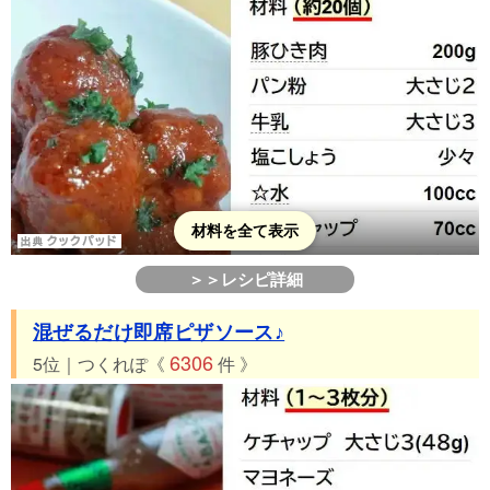
材料を全て表示
＞＞レシピ詳細
混ぜるだけ即席ピザソース♪
6306
5位｜つくれぽ《
件 》