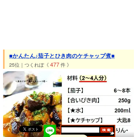
■かんたん♪茄子とひき肉のケチャップ煮■
477
25位｜つくれぽ《
件 》