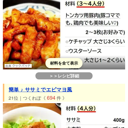
材料を全て表示
＞＞レシピ詳細
簡単 ♪ ササミでエビマヨ風
694
21位｜つくれぽ《
件 》