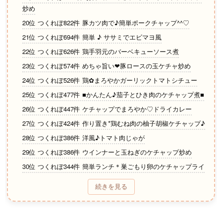
炒め
20位 つくれぽ822件 豚カツ肉で♪簡単ポークチャップ^^♡
21位 つくれぽ694件 簡単 ♪ ササミでエビマヨ風
22位 つくれぽ626件 鶏手羽元のバーベキューソース煮
23位 つくれぽ574件 めちゃ旨い❤豚ロースの玉ケチャ炒め
24位 つくれぽ526件 鶏✿まろやかガーリックトマトシチュー
25位 つくれぽ477件 ■かんたん♪茄子とひき肉のケチャップ煮■
26位 つくれぽ447件 ケチャップでまろやか♡ドライカレー
27位 つくれぽ424件 作り置き*鶏むね肉の柚子胡椒ケチャップ♪
28位 つくれぽ386件 洋風♪トマト肉じゃが
29位 つくれぽ386件 ウインナーと玉ねぎのケチャップ炒め
30位 つくれぽ344件 簡単ランチ＊巣ごもり卵のケチャップライ
ス
続きを見る
31位 つくれぽ341件 お弁当冷凍おかず！簡単マカロニケチャッ
プ
32位 つくれぽ335件 ✿お弁当に♡簡単♡えびのケチャップ炒め