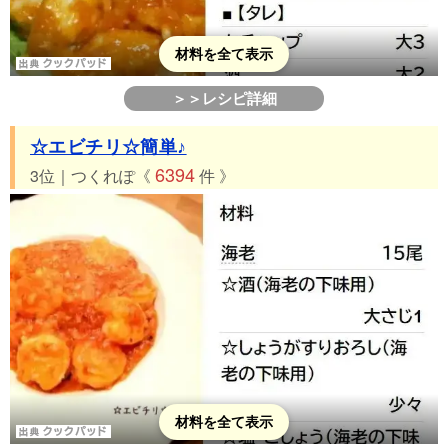
55位 つくれぽ56件 ケチャップで♪子供大好きポークビーンズ
☆
材料を全て表示
56位 つくれぽ43件 大量消費!!きゅうりのケチャップ炒め✿
57位 つくれぽ31件 ＊ケチャップ味のかに玉＊（天津丼）
＞＞レシピ詳細
☆エビチリ☆簡単♪
6394
3位｜つくれぽ《
件 》
材料を全て表示