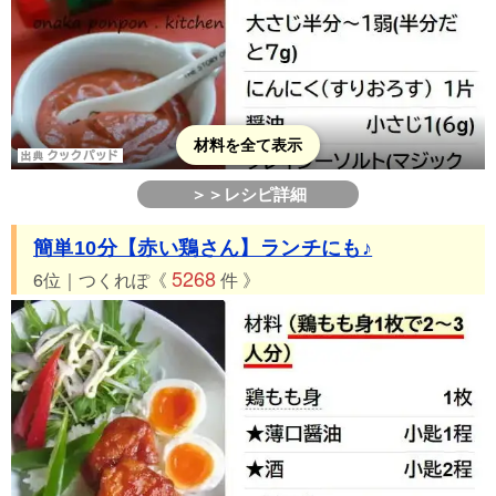
材料を全て表示
＞＞レシピ詳細
簡単10分【赤い鶏さん】ランチにも♪
5268
6位｜つくれぽ《
件 》