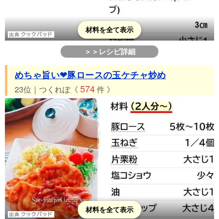
材料を全て表示
＞＞レシピ詳細
めちゃ旨い❤豚ロースの玉ケチャ炒め
574
23位｜つくれぽ《
件 》
材料を全て表示