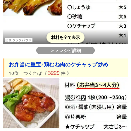
材料を全て表示
＞＞レシピ詳細
お弁当に重宝♪鶏むね肉のケチャップ炒め
3229
10位｜つくれぽ《
件 》