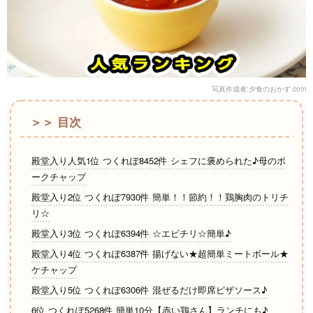
写真作成者:夕食のおかず.com
＞＞ 目次
殿堂入り人気1位 つくれぽ8452件 シェフに褒められた♪母のポ
ークチャップ
殿堂入り2位 つくれぽ7930件 簡単！！節約！！鶏胸肉のトリチ
リ☆
殿堂入り3位 つくれぽ6394件 ☆エビチリ☆簡単♪
殿堂入り4位 つくれぽ6387件 揚げない★超簡単ミートボール★
ケチャップ
殿堂入り5位 つくれぽ6306件 混ぜるだけ即席ピザソース♪
6位 つくれぽ5268件 簡単10分【赤い鶏さん】ランチにも♪