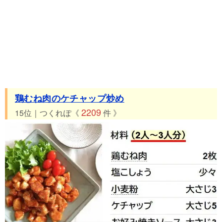
鶏むね肉のケチャップ炒め
2209
15位｜つくれぽ《
件 》