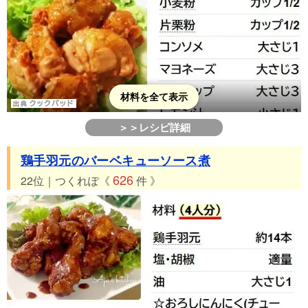
材料を全て表示
＞＞レシピ詳細
鶏手羽元のバーベキューソース煮
626
22位｜つくれぽ《
件 》