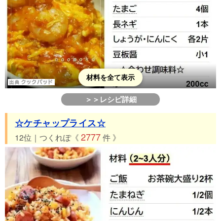
材料を全て表示
＞＞レシピ詳細
☆ケチャップライス☆
2777
12位｜つくれぽ《
件 》