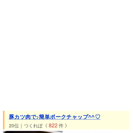
豚カツ肉で♪簡単ポークチャップ^^♡
822
20位｜つくれぽ《
件 》