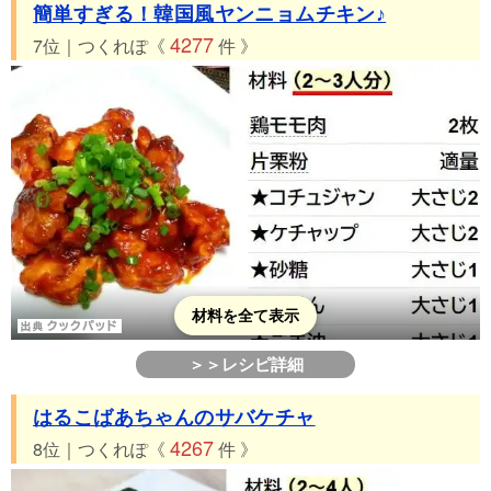
簡単すぎる！韓国風ヤンニョムチキン♪
4277
7位｜つくれぽ《
件 》
材料を全て表示
＞＞レシピ詳細
はるこばあちゃんのサバケチャ
4267
8位｜つくれぽ《
件 》