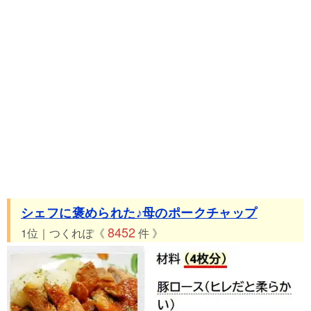
✿
33位 つくれぽ313件 魚肉ソーセージのガーリックケチャップ炒
め
34位 つくれぽ304件 大根のケチャップ煮
35位 つくれぽ294件 ■かんたん！ケチャップパスタ■
36位 つくれぽ250件 簡単☆鶏もも肉と玉ねぎのケチャップ炒め
37位 つくれぽ249件 簡単！ケチャップDEトマトリゾット
38位 つくれぽ218件 ケチャップで作る☆ミネストローネ風スー
プ
39位 つくれぽ203件 豆腐のカニカマ卵♡甘酢ケチャップあんか
け
シェフに褒められた♪母のポークチャップ
40位 つくれぽ200件 うまっ！！安っ！！鶏手羽元のケチャップ
8452
1位｜つくれぽ《
件 》
煮
41位 つくれぽ200件 卯の花リメイク①ケチャップあんの肉だん
ご
42位 つくれぽ191件 炊飯器で簡単☆チキン（ケチャップ）ライ
ス