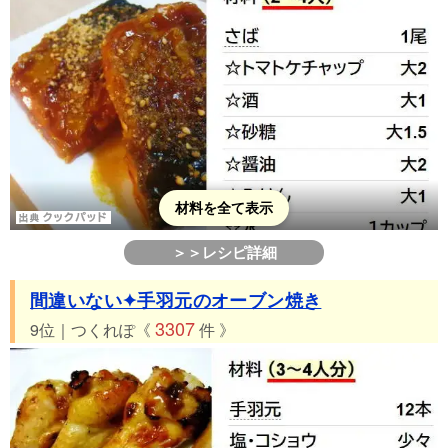
材料を全て表示
＞＞レシピ詳細
間違いない✦手羽元のオーブン焼き
3307
9位｜つくれぽ《
件 》