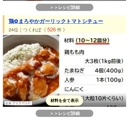
＞＞レシピ詳細
鶏✿まろやかガーリックトマトシチュー
526
24位｜つくれぽ《
件 》
材料を全て表示
＞＞レシピ詳細