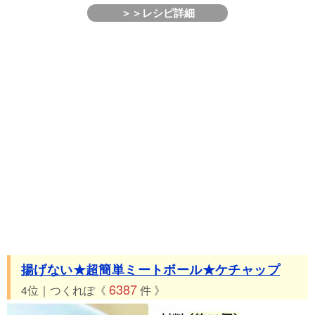
＞＞レシピ詳細
揚げない★超簡単ミートボール★ケチャップ
6387
4位｜つくれぽ《
件 》