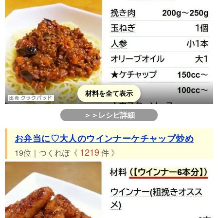
材料を全て表示
＞＞レシピ詳細
お弁当に♡大人のウインナーケチャップ炒め
1219
19位｜つくれぽ《
件 》