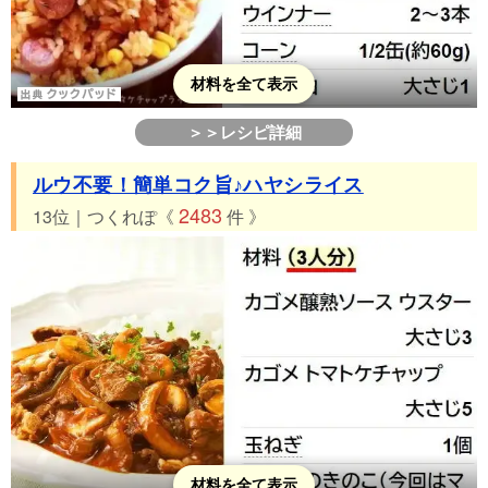
材料を全て表示
＞＞レシピ詳細
ルウ不要！簡単コク旨♪ハヤシライス
2483
13位｜つくれぽ《
件 》
材料を全て表示