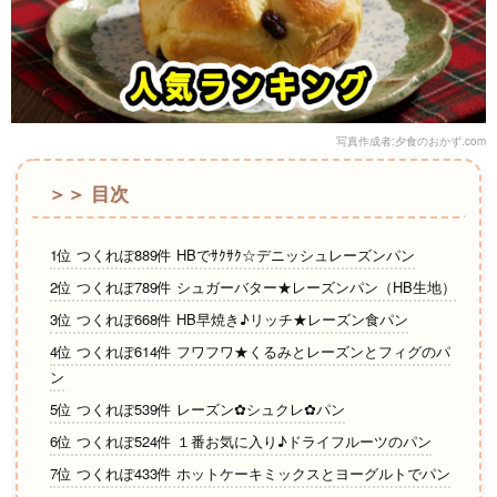
写真作成者:夕食のおかず.com
＞＞ 目次
1位 つくれぽ889件 HBでｻｸｻｸ☆デニッシュレーズンパン
2位 つくれぽ789件 シュガーバター★レーズンパン（HB生地）
3位 つくれぽ668件 HB早焼き♪リッチ★レーズン食パン
4位 つくれぽ614件 フワフワ★くるみとレーズンとフィグのパ
ン
5位 つくれぽ539件 レーズン✿シュクレ✿パン
6位 つくれぽ524件 １番お気に入り♪ドライフルーツのパン
7位 つくれぽ433件 ホットケーキミックスとヨーグルトでパン