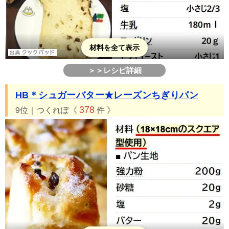
材料を全て表示
＞＞レシピ詳細
HB＊シュガーバター★レーズンちぎりパン
378
9位｜つくれぽ《
件 》