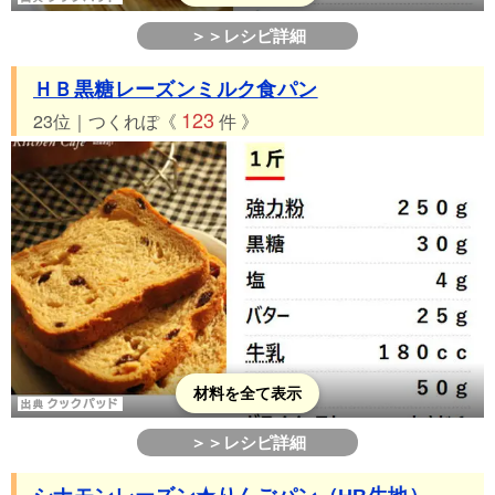
＞＞レシピ詳細
ＨＢ黒糖レーズンミルク食パン
123
23位｜つくれぽ《
件 》
材料を全て表示
＞＞レシピ詳細