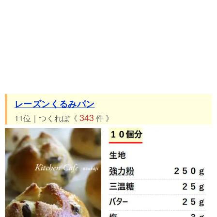
レーズンくるみパン
343
11位｜つくれぽ《
件 》