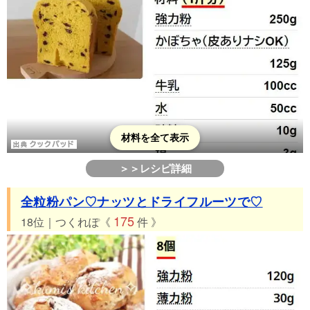
材料を全て表示
＞＞レシピ詳細
全粒粉パン♡ナッツとドライフルーツで♡
175
18位｜つくれぽ《
件 》