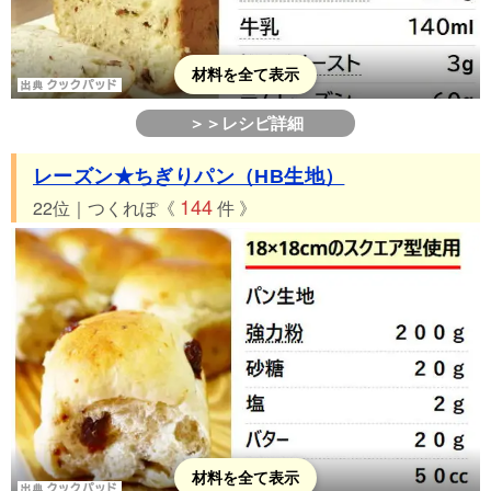
材料を全て表示
＞＞レシピ詳細
レーズン★ちぎりパン（HB生地）
144
22位｜つくれぽ《
件 》
材料を全て表示