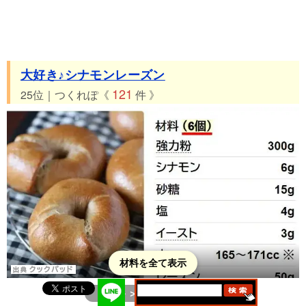
大好き♪シナモンレーズン
121
25位｜つくれぽ《
件 》
材料を全て表示
＞＞レシピ詳細