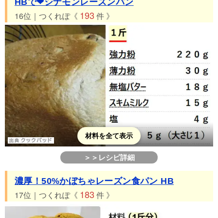
HBで❤シナモンレーズンパン
193
16位｜つくれぽ《
件 》
材料を全て表示
＞＞レシピ詳細
濃厚！50%かぼちゃレーズン食パン HB
183
17位｜つくれぽ《
件 》