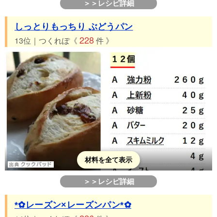
＞＞レシピ詳細
しっとりもっちり ぶどうパン
228
13位｜つくれぽ《
件 》
材料を全て表示
＞＞レシピ詳細
*✿レーズン×レーズンパン*✿