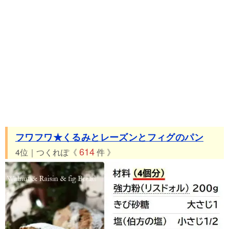
フワフワ★くるみとレーズンとフィグのパン
614
4位｜つくれぽ《
件 》