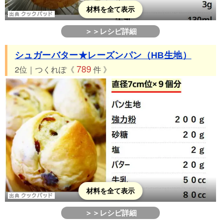
材料を全て表示
＞＞レシピ詳細
シュガーバター★レーズンパン（HB生地）
789
2位｜つくれぽ《
件 》
材料を全て表示
＞＞レシピ詳細