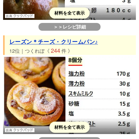
材料を全て表示
＞＞レシピ詳細
レーズン＊チーズ・クリームパン♪
244
12位｜つくれぽ《
件 》
材料を全て表示