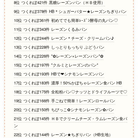
8位 つくれぽ421件 黒糖レーズンパン（ＨＢ使用）
9位 つくれぽ378件 HB＊シュガーバター★レーズンちぎりパン
10位 つくれぽ361件 初めてでも簡単ﾚｰｽﾞﾝ酵母の丸パン♡
11位 つくれぽ343件 レーズンくるみパン
12位 つくれぽ244件 レーズン＊チーズ・クリームパン♪
13位 つくれぽ228件 しっとりもっちり ぶどうパン
14位 つくれぽ226件 *✿レーズン×レーズンパン*✿
15位 つくれぽ197件 *クルミとレーズンのパン*
16位 つくれぽ193件 HBで❤シナモンレーズンパン
17位 つくれぽ183件 濃厚！50%かぼちゃレーズン食パン HB
18位 つくれぽ175件 全粒粉パン♡ナッツとドライフルーツで♡
19位 つくれぽ166件 手ごねで簡単！レーズンロールパン
20位 つくれぽ150件 ちびっこ✿シナモンレーズン✿パン
21位 つくれぽ145件 ＨＢでクリームチーズ・ラムレーズン食パ
ン
22位 つくれぽ144件 レーズン★ちぎりパン（HB生地）