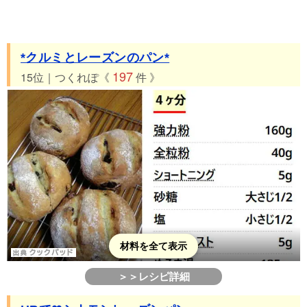
*クルミとレーズンのパン*
197
15位｜つくれぽ《
件 》
材料を全て表示
＞＞レシピ詳細