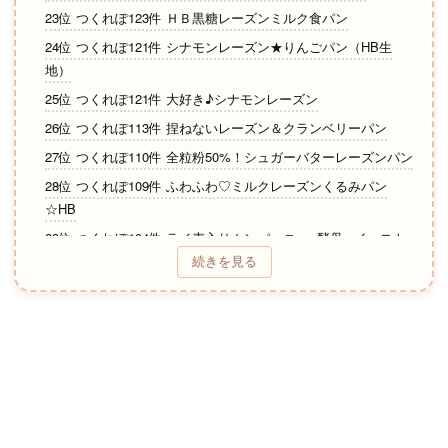
23位 つくれぽ123件 ＨＢ黒糖レーズンミルク食パン
24位 つくれぽ121件 シナモンレーズン★りんごパン（HB生
地）
25位 つくれぽ121件 大好き♪シナモンレーズン
26位 つくれぽ113件 捏ねないレーズン＆クランベリーパン
27位 つくれぽ110件 全粒粉50%！シュガーバターレーズンパン
28位 つくれぽ109件 ふわふわ♡ミルクレーズンくるみパン
☆HB
29位 つくれぽ104件 ライ麦入りカンパーニュ※酵母orイースト
続きを見る
30位 つくれぽ104件 パン･オ･セーグル･フリュイ
31位 つくれぽ93件 簡単くるみレーズン黒糖パン☆HB
32位 つくれぽ82件 動画付♡さつまいもとレーズンふわふわパ
ン
33位 つくれぽ74件 コーヒーシナモンレーズン食パン・ＨＢ使
用
34位 つくれぽ70件 全粒粉50%！HB早焼き★レーズン食パン