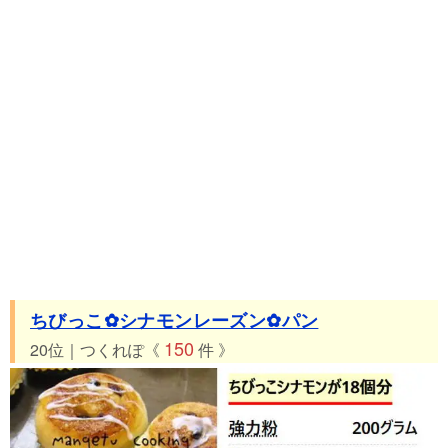
ちびっこ✿シナモンレーズン✿パン
150
20位｜つくれぽ《
件 》