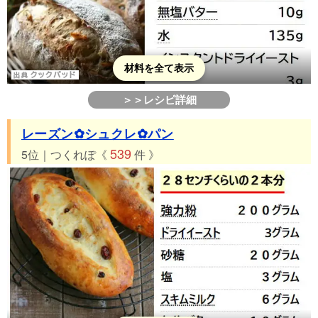
材料を全て表示
＞＞レシピ詳細
レーズン✿シュクレ✿パン
539
5位｜つくれぽ《
件 》