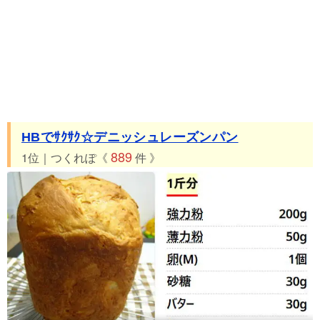
35位 つくれぽ69件 シュガーレーズンパン（ＨＢ使用）
36位 つくれぽ51件 卵・油なし*黒糖クルミレーズン豆腐パン*
37位 つくれぽ39件 Ｃａｆｅで人気のライ麦パン～いちじく＆
レーズン～
38位 つくれぽ20件 ☆全粒粉のレーズンくるみいちじくパン☆
HBでｻｸｻｸ☆デニッシュレーズンパン
889
1位｜つくれぽ《
件 》