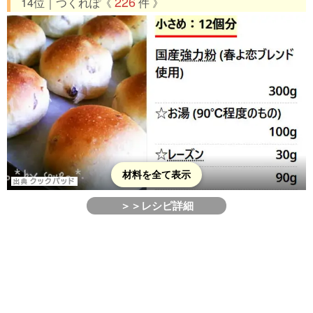
226
14位｜つくれぽ《
件 》
材料を全て表示
＞＞レシピ詳細