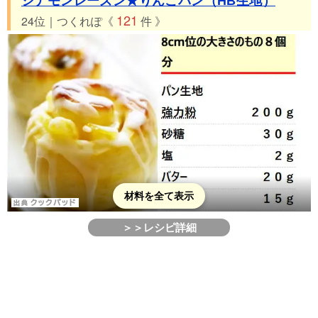
シナモンレーズン★りんごパン（HB生地）
121
24位｜つくれぽ《
件 》
材料を全て表示
＞＞レシピ詳細