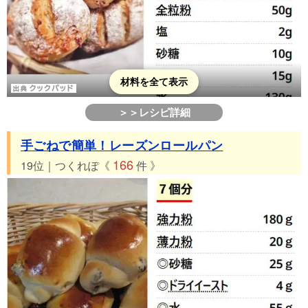
材料を全て表示
＞＞レシピ詳細
手ごねで簡単！レーズンロールパン
166
19位｜つくれぽ《
件 》