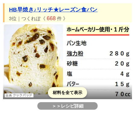
HB早焼き♪リッチ★レーズン食パン
668
3位｜つくれぽ《
件 》
材料を全て表示
＞＞レシピ詳細