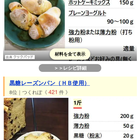
材料を全て表示
＞＞レシピ詳細
黒糖レーズンパン（ＨＢ使用）
421
8位｜つくれぽ《
件 》