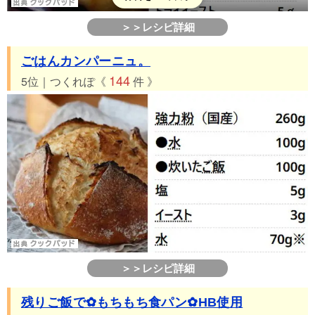
＞＞レシピ詳細
ごはんカンパーニュ。
144
5位｜つくれぽ《
件 》
＞＞レシピ詳細
残りご飯で✿もちもち食パン✿HB使用