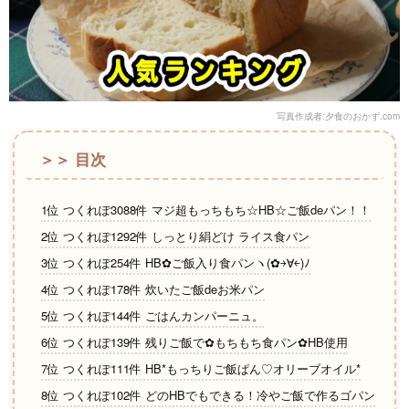
写真作成者:夕食のおかず.com
＞＞ 目次
1位 つくれぽ3088件 マジ超もっちもち☆HB☆ご飯deパン！！
2位 つくれぽ1292件 しっとり絹どけ ライス食パン
3位 つくれぽ254件 HB✿ご飯入り食パンヽ(✿￫∀￩)ﾉ
4位 つくれぽ178件 炊いたご飯deお米パン
5位 つくれぽ144件 ごはんカンパーニュ。
6位 つくれぽ139件 残りご飯で✿もちもち食パン✿HB使用
7位 つくれぽ111件 HB*もっちりご飯ぱん♡オリーブオイル*
8位 つくれぽ102件 どのHBでもできる！冷やご飯で作るゴパン