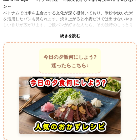
ン～
ベトナムでは米を主食とする文化が深く根付いており、米粉や炊いた米
を活用したパンも見られます。焼き上がると小麦だけでは出せないやさ
しい香りが広がります。ご飯パンが好きな人なら、その独特のしっとり
感に興味を引かれそうです。
続きを読む
Rice Bread ～アメリカ料理～ ご飯が生み出す驚きのやわらか食感～
炊いた米を生地へ加えるスタイルが知られています。断面はきめ細か
く、ふんわり感が長続きします。焼きたてをちぎると湯気とともに米の
甘い香りが現れ、思わず顔を近づけたくなります。
今日の夕飯何にしよう?
Pan de Arroz ～コロンビア料理～ 米の風味が主役になる南米のパン文化
迷ったらこちら↓
～
コロンビアでは米を使ったパンが親しまれています。香ばしさの中に米
特有のやさしい甘みがあり、小麦だけのパンとは異なる魅力がありま
す。食べるほど穏やかな風味が広がります。
Pão de Arroz ～ブラジル料理～ 米の力でふんわり仕上がる焼きパン～
ブラジルには米粉や米を活用したパン文化があります。焼き色は香ばし
く、中はしっとりしています。ご飯パンに通じるもっちり感があり、噛
むたびに米の風味を感じられます。
Apam Beras ～マレーシア料理～ 発酵した米の香りを楽しむ伝統パン～
米を発酵させて作られる蒸しパンです。湯気とともに立ち上る香りには
独特の魅力があります。ご飯由来のやさしい甘みがあり、素朴なのに印
象へ残る味わいです。