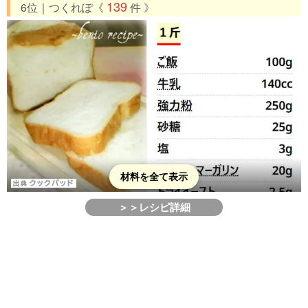
139
6位｜つくれぽ《
件 》
材料を全て表示
＞＞レシピ詳細