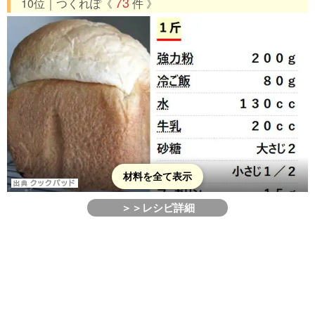
73
10位｜つくれぽ《
件 》
材料を全て表示
＞＞レシピ詳細