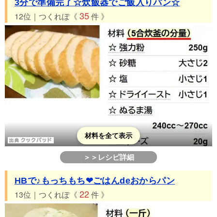
3分で準備完了☆炊飯器でご飯入りパン☆
35
12位｜つくれぽ《
件 》
材料を全て表示
＞＞レシピ詳細
HBで♪もっちもち❤ごはんdeおからパン
22
13位｜つくれぽ《
件 》