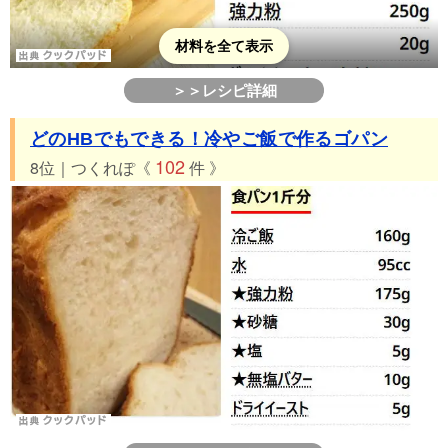
材料を全て表示
＞＞レシピ詳細
どのHBでもできる！冷やご飯で作るゴパン
102
8位｜つくれぽ《
件 》