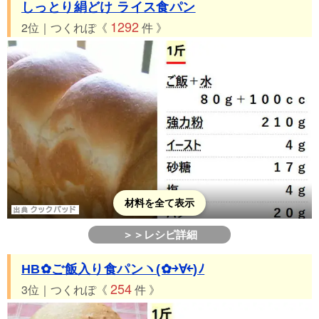
しっとり絹どけ ライス食パン
1292
2位｜つくれぽ《
件 》
材料を全て表示
＞＞レシピ詳細
HB✿ご飯入り食パンヽ(✿￫∀￩)ﾉ
254
3位｜つくれぽ《
件 》