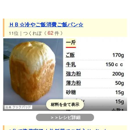
ＨＢ☆冷やご飯消費ご飯パン☆
62
11位｜つくれぽ《
件 》
材料を全て表示
＞＞レシピ詳細