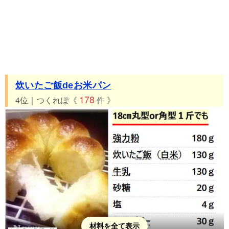
炊いたご飯deお米パン
178
4位｜つくれぽ《
件 》
材料を全て表示