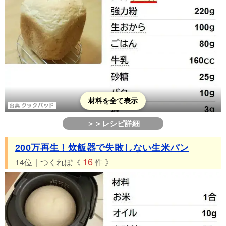
材料を全て表示
＞＞レシピ詳細
200万再生！炊飯器で失敗しない生米パン
16
14位｜つくれぽ《
件 》