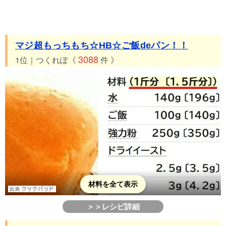
マジ超もっちもち☆HB☆ご飯deパン！！
3088
1位｜つくれぽ《
件 》
材料を全て表示
＞＞レシピ詳細