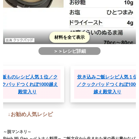
材料を全て表示
＞＞レシピ詳細
ものレシピ人気１位／ク
炊き込みご飯レシピ人気１位
パッドつくれぽ1000越え
／クックパッドつくれぽ1000
殿堂入り
越え殿堂入り
↓お勧め人気レシピ
～脱マンネリ～
Bánh Mì Gạo ～ベトナム料理～ ご飯文化から生まれた米の香り豊かなパ