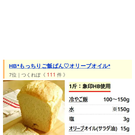
HB*もっちりご飯ぱん♡オリーブオイル*
111
7位｜つくれぽ《
件 》