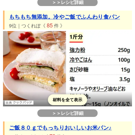
＞＞レシピ詳細
もちもち無添加。冷やご飯でふんわり食パン
85
9位｜つくれぽ《
件 》
材料を全て表示
＞＞レシピ詳細
ご飯８０ｇでもっちりおいしいお米パン♪