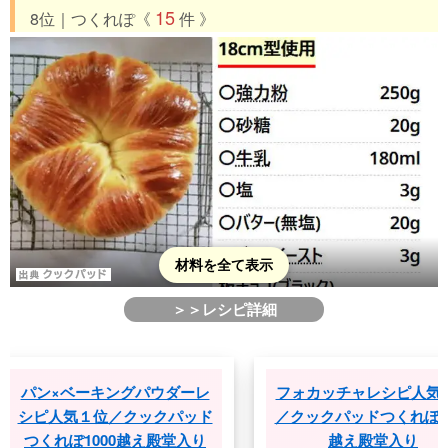
15
8位｜つくれぽ《
件 》
材料を全て表示
＞＞レシピ詳細
ン×ベーキングパウダーレ
フォカッチャレシピ人気１位
ピ人気１位／クックパッド
／クックパッドつくれぽ1000
くれぽ1000越え殿堂入り
越え殿堂入り