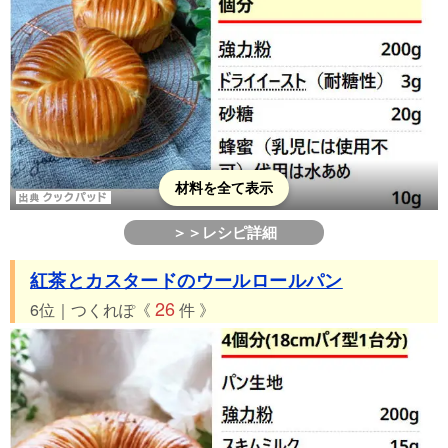
材料を全て表示
＞＞レシピ詳細
紅茶とカスタードのウールロールパン
26
6位｜つくれぽ《
件 》