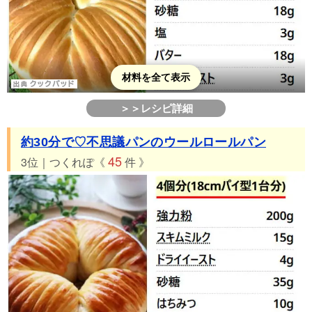
材料を全て表示
＞＞レシピ詳細
約30分で♡不思議パンのウールロールパン
45
3位｜つくれぽ《
件 》