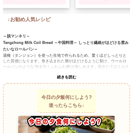
↓お勧め人気レシピ
～脱マンネリ～
Tangzhong Milk Coil Bread ～中国料理～ しっとり繊維がほどける雲み
たいなロールパン～
湯種（タンジョン）を使った生地で作られるため、驚くほどしっとりと
した質感になります。巻き込まれた層がほどけるように裂け、ウールロ
ールパンのような“糸を引くふわふわ感”が楽しめます。焼きたてはミルク
の香りが静かに広がります。
続きを読む
Brioche Tressée ～フランス料理～ 編み込みが生むやわらかい繊維パン
～
ブリオッシュ生地を細く伸ばして編み込むことで、繊維のような食感が
生まれます。ちぎると層がふわっとほどけ、バターの香りがゆっくり広
今日の夕飯何にしよう?
がります。見た目も中身も“糸状の柔らかさ”が特徴です。
迷ったらこちら↓
Shredded Coconut Bread Style ～タイ料理～ ほぐれる甘い繊維感のロ
ールパン～
ココナッツ風味の生地を細かく裂けるように焼き上げるスタイルです。
繊維状の食感があり、ウールロールパンのように一層ずつほどける感覚
があります。甘い香りがふわっと残るのが印象的です。