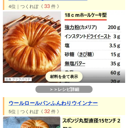
33
4位｜つくれぽ《
件 》
材料を全て表示
＞＞レシピ詳細
ウールロールパンふんわりウインナー
32
5位｜つくれぽ《
件 》