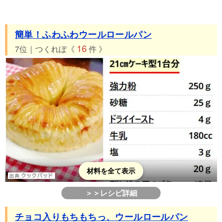
簡単！ふわふわウールロールパン
16
7位｜つくれぽ《
件 》
材料を全て表示
＞＞レシピ詳細
チョコ入りもちもちっ、ウールロールパン