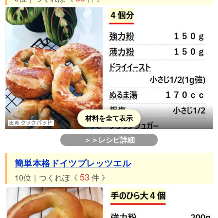
材料を全て表示
＞＞レシピ詳細
簡単本格ドイツプレッツエル
53
10位｜つくれぽ《
件 》