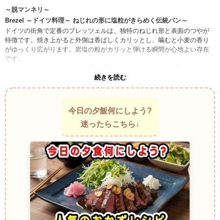
～脱マンネリ～
Brezel ～ドイツ料理～ ねじれの形に塩粒がきらめく伝統パン～
ドイツの街角で定番のプレッツェルは、独特のねじれ形と表面のつやが
特徴です。焼き上がると外側は香ばしくカリッとし、噛むと小麦の香り
がゆっくり広がります。岩塩の粒がカリッと弾ける瞬間が心地よい存在
です。
Laugenbrötchen ～ドイツ料理～ 香ばしいアルカリ風味が効いた小さな
続きを読む
丸プレッツェルパン～
プレッツェル生地を小型のロールにしたもので、外皮の独特な香ばしさ
がより強く感じられます。かじると軽い抵抗のあとにふわっと中身がほ
どけ、ビールと合わせたくなる味わいです。
今日の夕飯何にしよう?
Pretzel Bun ～アメリカ料理～ バーガー文化に溶け込んだもっちり塩パ
迷ったらこちら↓
ン～
ドイツ系移民の文化から広まり、ハンバーガー用バンズとして人気にな
ったプレッツェルパンです。外はしっかり香ばしく、中は柔らかく弾力
があります。肉の旨味をしっかり受け止める存在感があります。
Soft Pretzel ～アメリカ料理～ 屋台で湯気をまとって登場する巨大ねじ
りパン～
焼きたては表面がしっとりと柔らかく、軽く塩が振られています。ちぎ
ると中から湯気が立ち、もちっとした生地がゆっくり戻る感覚がありま
す。マスタードとの相性も定番です。
Pretzel Roll ～オーストリア料理～ 小麦の香りと塩気が凝縮した丸いプ