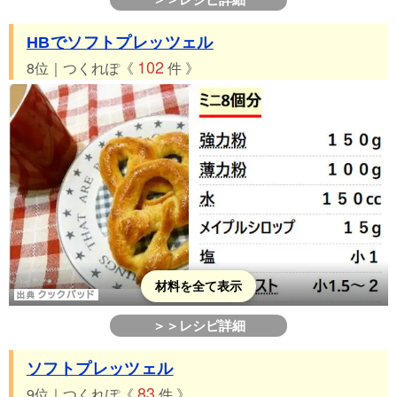
HBでソフトプレッツェル
102
8位｜つくれぽ《
件 》
材料を全て表示
＞＞レシピ詳細
ソフトプレッツェル
83
9位｜つくれぽ《
件 》