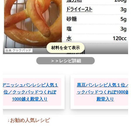
材料を全て表示
＞＞レシピ詳細
ッシュパンレシピ人気１
黒豆パンレシピ人気１位／ク
クックパッドつくれぽ
ックパッドつくれぽ1000越え
1000越え殿堂入り
殿堂入り
↓お勧め人気レシピ