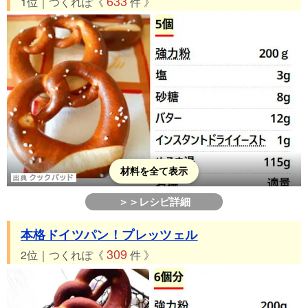
633
1位｜つくれぽ《
件 》
材料を全て表示
＞＞レシピ詳細
本格ドイツパン！プレッツェル
309
2位｜つくれぽ《
件 》