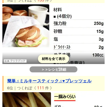
材料を全て表示
＞＞レシピ詳細
簡単♫ミルキースティック♫♥プレッツェル
111
6位｜つくれぽ《
件 》