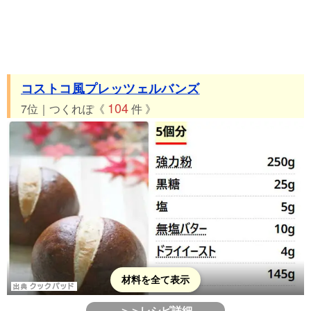
コストコ風プレッツェルバンズ
104
7位｜つくれぽ《
件 》
材料を全て表示
＞＞レシピ詳細