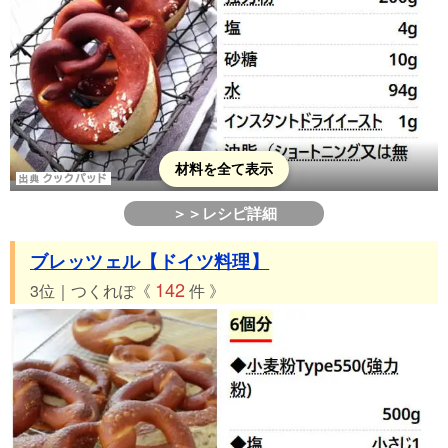
材料を全て表示
＞＞レシピ詳細
ブレッツェル【ドイツ料理】
142
3位｜つくれぽ《
件 》