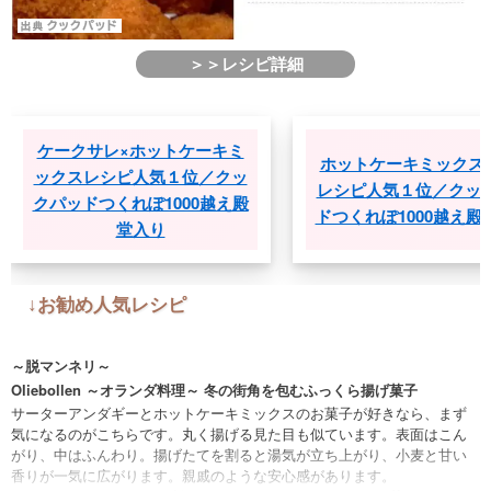
＞＞レシピ詳細
ケークサレ×ホットケーキミ
ホットケーキミックス×パ
ックスレシピ人気１位／クッ
レシピ人気１位／クックパ
クパッドつくれぽ1000越え殿
ドつくれぽ1000越え殿堂入
堂入り
↓お勧め人気レシピ
～脱マンネリ～
Oliebollen ～オランダ料理～ 冬の街角を包むふっくら揚げ菓子
サーターアンダギーとホットケーキミックスのお菓子が好きなら、まず
気になるのがこちらです。丸く揚げる見た目も似ています。表面はこん
がり、中はふんわり。揚げたてを割ると湯気が立ち上がり、小麦と甘い
香りが一気に広がります。親戚のような安心感があります。