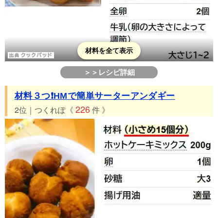
材料を全て表示
＞＞レシピ詳細
材料３つ❗HMで簡単サーターアンダギー
226
2位｜つくれぽ《
件 》