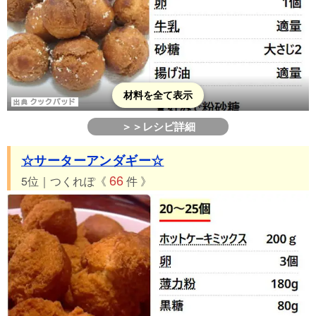
材料を全て表示
＞＞レシピ詳細
☆サーターアンダギー☆
66
5位｜つくれぽ《
件 》