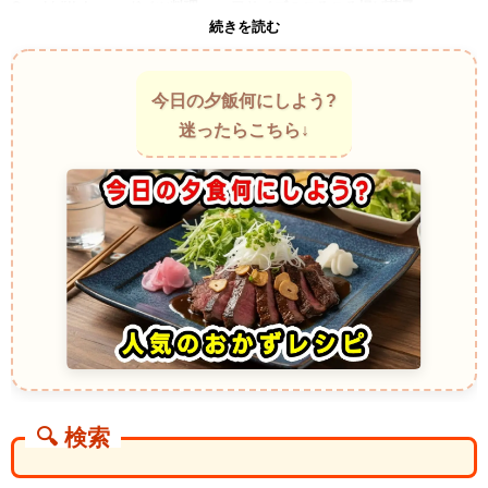
Quarkbällchen ～ドイツ料理～ 一口サイズのころころ揚げ菓子
続きを読む
チーズを加えた生地を丸く揚げるお菓子です。サーターアンダギーより
少し軽めの食感で、中はやわらかく仕上がります。揚げ油の香ばしさと
甘い生地の香りが混ざり、袋を開けた瞬間から誘惑が始まります。
Buñuelos ～コロンビア料理～ 外はカリッと中はふわっと弾むおやつ
今日の夕飯何にしよう?
丸く揚げる伝統菓子で、見た目はサーターアンダギーによく似ていま
迷ったらこちら↓
す。噛むと外側が軽く割れ、その後にやわらかな中心部が現れます。揚
げ菓子なのに重たく感じにくく、次々と食べたくなります。
Loukoumades ～ギリシャ料理～ 蜂蜜がきらめく小さな揚げ玉
小ぶりな揚げ菓子に甘いシロップをまとわせます。サーターアンダギー
のような香ばしさと、ホットケーキミックスで作るドーナツの親しみや
すさを合わせたような魅力があります。口へ運ぶたびに甘い香りがふわ
りと漂います。
Puff Puff ～ナイジェリア料理～ ふくらみが楽しいアフリカの定番菓子
丸く揚げた軽い食感のお菓子です。揚げたては表面がほんのり香ばし
く、中は空気を含んだようにやわらかです。サーターアンダギーより軽
快な食べ心地ですが、揚げ菓子好きの心をくすぐる点は共通していま
す。
Castagnole ～イタリア料理～ お祭り気分を運ぶ小さな揚げ菓子
ころんとした丸い形が特徴です。ホットケーキミックスで作る簡単サー
🔍 検索
ターアンダギーに近い雰囲気があります。表面は少しサクッとし、中は
ふんわり。粉砂糖が舞う様子までごちそうに見えます。
Sel Roti ～ネパール料理～ ドーナツと揚げパンの間にいる不思議なお菓