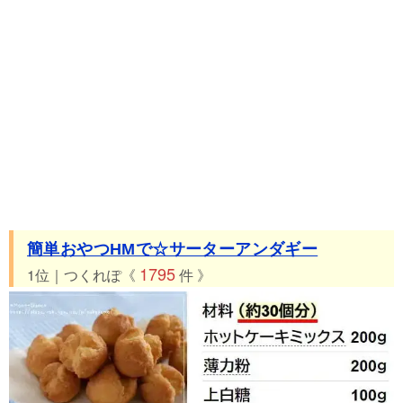
簡単おやつHMで☆サーターアンダギー
1795
1位｜つくれぽ《
件 》