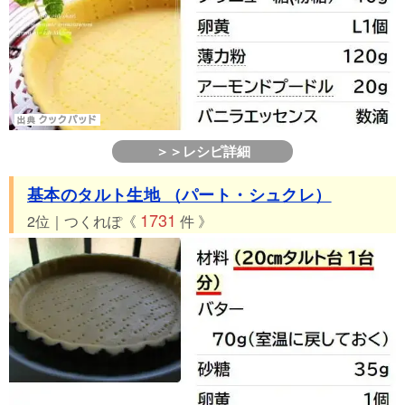
＞＞レシピ詳細
基本のタルト生地 （パート・シュクレ）
1731
2位｜つくれぽ《
件 》