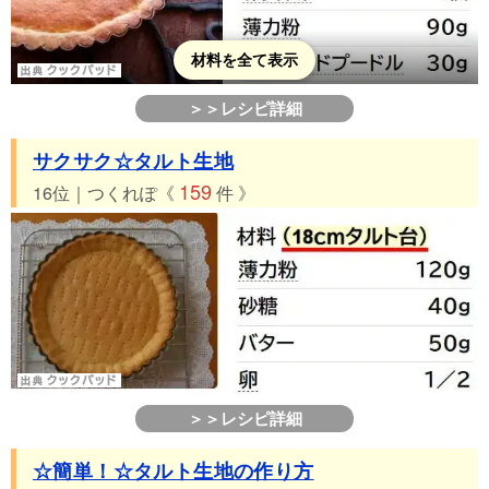
材料を全て表示
＞＞レシピ詳細
サクサク☆タルト生地
159
16位｜つくれぽ《
件 》
＞＞レシピ詳細
☆簡単！☆タルト生地の作り方