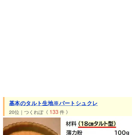
基本のタルト生地※パートシュクレ
133
20位｜つくれぽ《
件 》