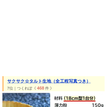
サクサク☆タルト生地（全工程写真つき）
468
7位｜つくれぽ《
件 》