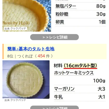
＞＞レシピ詳細
簡単♪基本のタルト生地
454
8位｜つくれぽ《
件 》
＞＞レシピ詳細