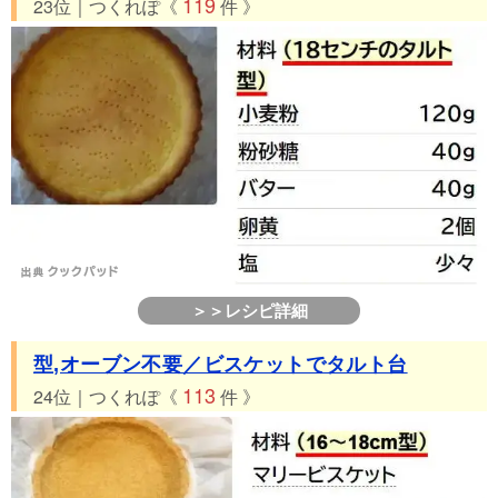
119
23位｜つくれぽ《
件 》
＞＞レシピ詳細
型,オーブン不要／ビスケットでタルト台
113
24位｜つくれぽ《
件 》