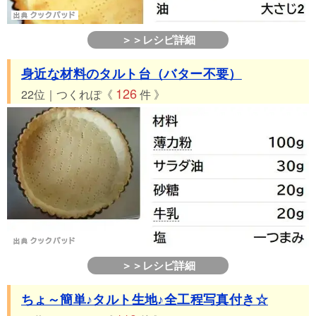
＞＞レシピ詳細
身近な材料のタルト台（バター不要）
126
22位｜つくれぽ《
件 》
＞＞レシピ詳細
ちょ～簡単♪タルト生地♪全工程写真付き☆