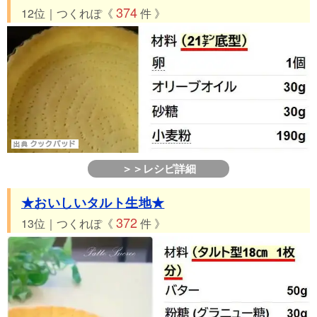
374
12位｜つくれぽ《
件 》
＞＞レシピ詳細
★おいしいタルト生地★
372
13位｜つくれぽ《
件 》