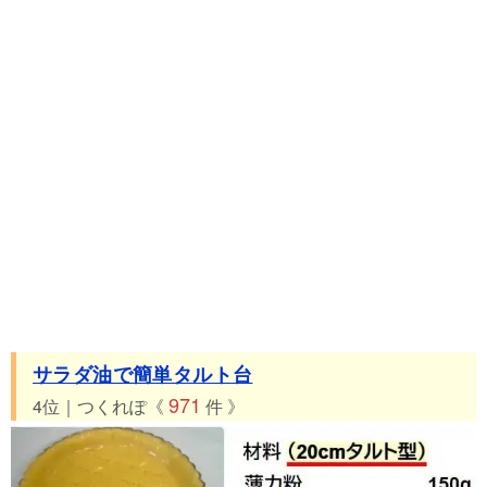
サラダ油で簡単タルト台
971
4位｜つくれぽ《
件 》