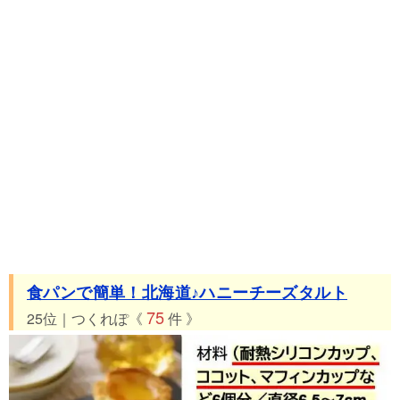
食パンで簡単！北海道♪ハニーチーズタルト
75
25位｜つくれぽ《
件 》