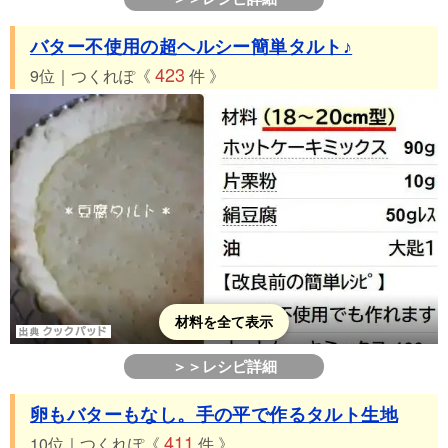
バター不使用の超ヘルシー簡単タルト♪
423
9位｜つくれぽ《
件 》
材料を全て表示
＞＞レシピ詳細
卵もバターもなし。手の平で作るタルト生地
411
10位｜つくれぽ《
件 》