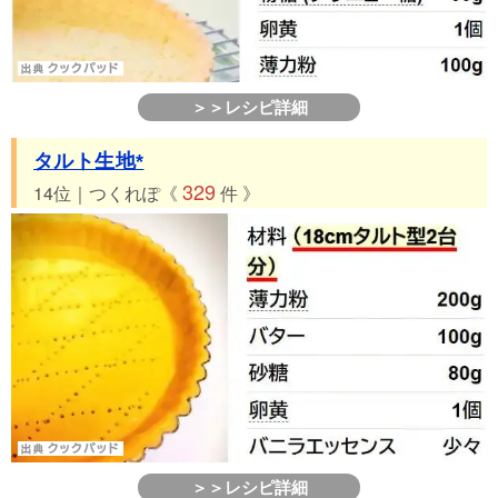
＞＞レシピ詳細
タルト生地*
329
14位｜つくれぽ《
件 》
＞＞レシピ詳細