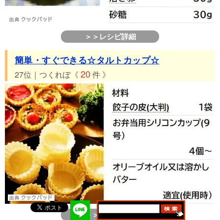
＞＞レシピ詳細
簡単・すぐできる☆タルトカップ☆
20
27位｜つくれぽ《
件 》
＞＞レシピ詳細