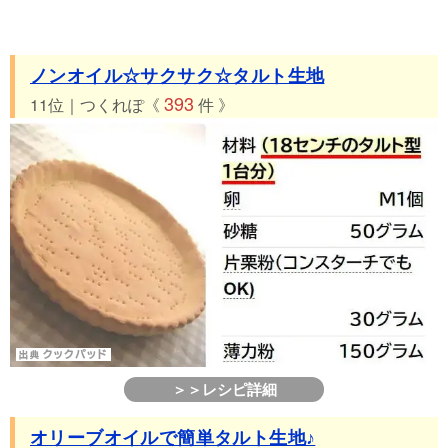
ノンオイル☆サクサク☆タルト生地
393
11位｜つくれぽ《
件 》
＞＞レシピ詳細
オリーブオイルで簡単タルト生地♪