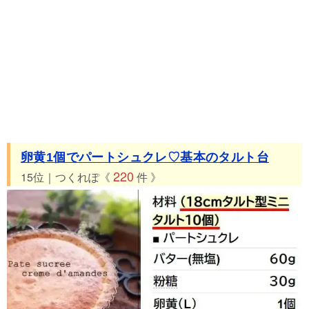
卵黄1個でパートシュクレ♡基本のタルト台
220
15位｜つくれぽ《
件 》