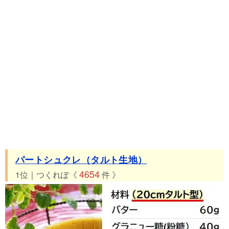
パートシュクレ（タルト生地）
4654
1位｜つくれぽ《
件 》