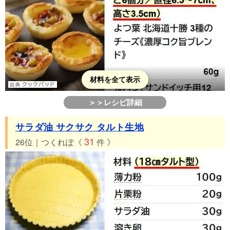
材料を全て表示
＞＞レシピ詳細
サラダ油 サクサク タルト生地
31
26位｜つくれぽ《
件 》