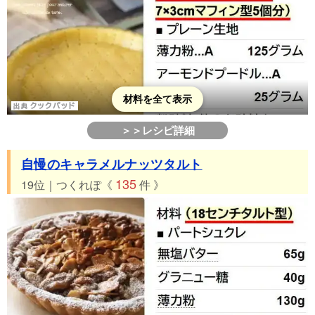
材料を全て表示
＞＞レシピ詳細
自慢のキャラメルナッツタルト
135
19位｜つくれぽ《
件 》