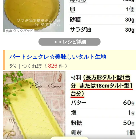
＞＞レシピ詳細
パートシュクレ☆美味しいタルト生地
826
5位｜つくれぽ《
件 》