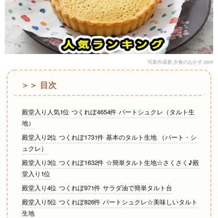
写真作成者:夕食のおかず.com
＞＞ 目次
殿堂入り人気1位 つくれぽ4654件 パートシュクレ（タルト生
地）
殿堂入り2位 つくれぽ1731件 基本のタルト生地 （パート・シ
ュクレ）
殿堂入り3位 つくれぽ1632件 ☆簡単タルト生地☆さくさく♪殿
堂入り1位
殿堂入り4位 つくれぽ971件 サラダ油で簡単タルト台
殿堂入り5位 つくれぽ826件 パートシュクレ☆美味しいタルト
生地