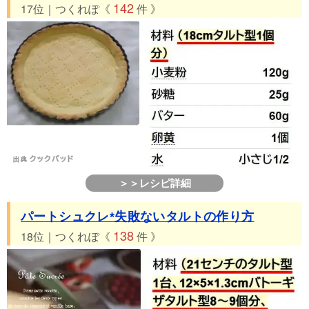
142
17位｜つくれぽ《
件 》
＞＞レシピ詳細
パートシュクレ*失敗ないタルトの作り方
138
18位｜つくれぽ《
件 》