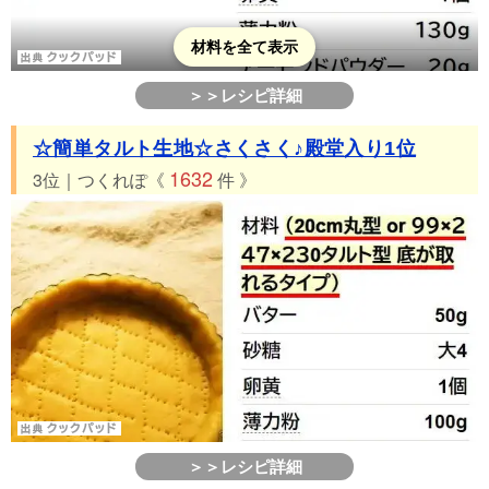
材料を全て表示
＞＞レシピ詳細
☆簡単タルト生地☆さくさく♪殿堂入り1位
1632
3位｜つくれぽ《
件 》
＞＞レシピ詳細