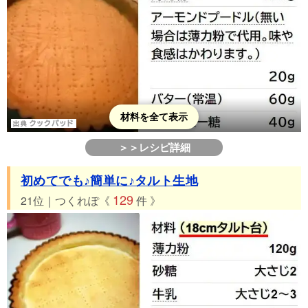
材料を全て表示
＞＞レシピ詳細
初めてでも♪簡単に♪タルト生地
129
21位｜つくれぽ《
件 》