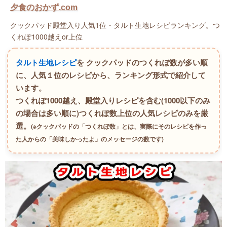
夕食のおかず.com
クックパッド殿堂入り人気1位・タルト生地レシピランキング。つ
くれぽ1000越えor上位
タルト生地レシピ
を クックパッドのつくれぽ数が多い順
に、人気１位のレシピから、ランキング形式で紹介して
います。
つくれぽ1000越え、殿堂入りレシピを含む(1000以下のみ
の場合は多い順に)つくれぽ数上位の人気レシピのみを厳
選。
(※クックパッドの「つくれぽ数」とは、実際にそのレシピを作っ
た人からの「美味しかったよ」のメッセージの数です)