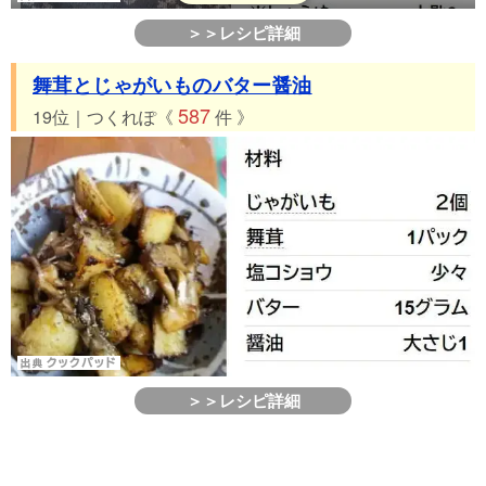
＞＞レシピ詳細
舞茸とじゃがいものバター醤油
587
19位｜つくれぽ《
件 》
＞＞レシピ詳細