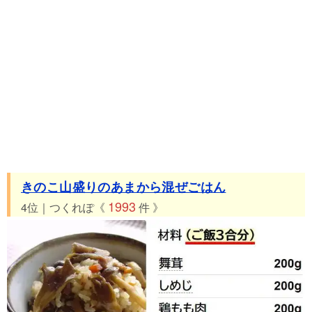
きのこ山盛りのあまから混ぜごはん
1993
4位｜つくれぽ《
件 》