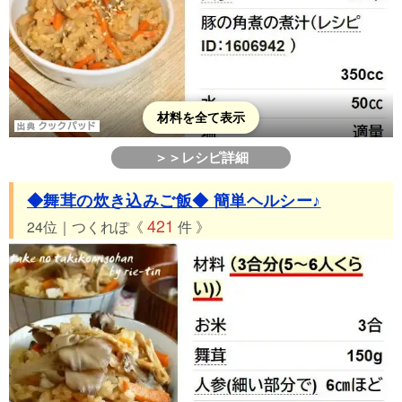
材料を全て表示
＞＞レシピ詳細
◆舞茸の炊き込みご飯◆ 簡単ヘルシー♪
421
24位｜つくれぽ《
件 》