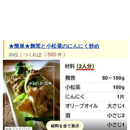
★簡単★舞茸と小松菜のにんにく炒め
560
20位｜つくれぽ《
件 》
材料を全て表示