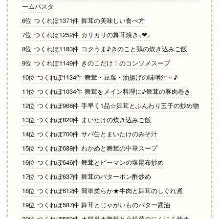
ームパスタ
6位 つくれぽ1371件 舞茸の美味しい食べ方
7位 つくれぽ1252件 カリカリの舞茸焼き⸜❤︎⸝‍
8位 つくれぽ1183件 コクうま♪きのこと鶏の炊き込みご飯
9位 つくれぽ1149件 きのこだけ！のコンソメスープ
10位 つくれぽ1134件 舞茸・豆腐・油揚げの味噌汁～♪
11位 つくれぽ1034件 舞茸をメイン料理に♪舞茸の豚肉巻き
12位 つくれぽ968件 手早く1品☆舞茸とふんわり玉子の炒め物
13位 つくれぽ820件 まいたけの炊き込みご飯
14位 つくれぽ700件 サバ缶とまいたけのみそ汁
15位 つくれぽ688件 わかめと舞茸の中華スープ
16位 つくれぽ646件 舞茸とピーマンの塩昆布炒め
17位 つくれぽ637件 舞茸のバターポン酢炒め
18位 つくれぽ612件 簡単柔らか★牛肉と舞茸のしぐれ煮
19位 つくれぽ587件 舞茸とじゃがいものバター醤油
20位 つくれぽ560件 ★簡単★舞茸と小松菜のにんにく炒め