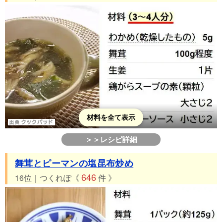
材料を全て表示
＞＞レシピ詳細
舞茸とピーマンの塩昆布炒め
646
16位｜つくれぽ《
件 》