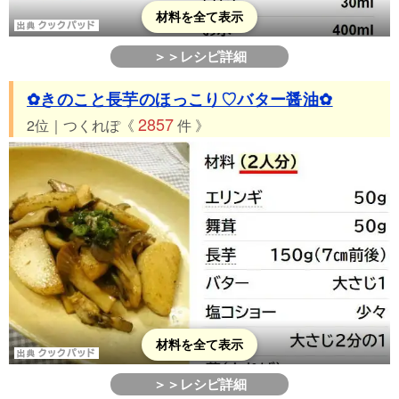
50位 つくれぽ148件 舞茸ときゅうりであと一品★５分で簡単
材料を全て表示
51位 つくれぽ142件 絶品！きのこが旨すぎる炊き込みごはん
＞＞レシピ詳細
52位 つくれぽ140件 美味しいよ♪豆腐のバタポンステーキ
53位 つくれぽ135件 舞茸とベーコンの和風クリームパスタ
✿きのこと長芋のほっこり♡バター醤油✿
54位 つくれぽ122件 長芋ベーコンと舞茸のバター醤油炒め
2857
2位｜つくれぽ《
件 》
55位 つくれぽ114件 動画あり☆簡単！牡蠣ときのこのスパゲテ
ィ
56位 つくれぽ112件 作り置きにも！鮭と舞茸の醤油マヨ炒め
57位 つくれぽ111件 お手軽でおいしい☆松茸のホイル焼き
58位 つくれぽ65件 ごぼうと舞茸の和風サラダ
59位 つくれぽ64件 舞茸と鱈のホイル焼き♪味噌マヨソース
材料を全て表示
＞＞レシピ詳細