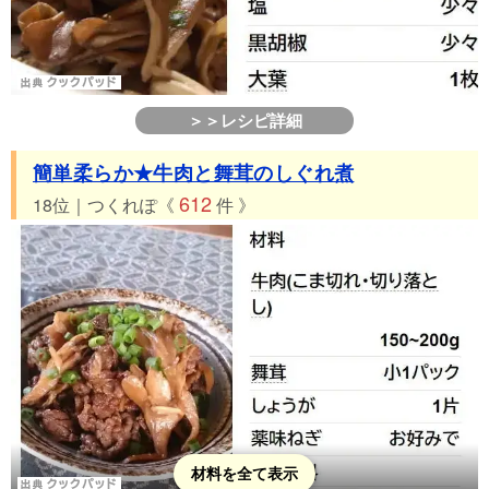
＞＞レシピ詳細
簡単柔らか★牛肉と舞茸のしぐれ煮
612
18位｜つくれぽ《
件 》
材料を全て表示