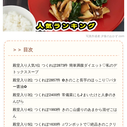
写真作成者:夕食のおかず.com
＞＞ 目次
殿堂入り人気1位 つくれぽ2873件 簡単満腹ダイエット♡私のデ
トックススープ
殿堂入り2位 つくれぽ2857件 ✿きのこと長芋のほっこり♡バタ
ー醤油✿
殿堂入り3位 つくれぽ2400件 常備菜にも♪まいたけと人参のき
んぴら
殿堂入り4位 つくれぽ1993件 きのこ山盛りのあまから混ぜごは
ん
殿堂入り5位 つくれぽ1630件 ♫ワンポットで♡絶品きのこクリ