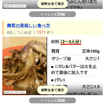
材料を全て表示
＞＞レシピ詳細
舞茸の美味しい食べ方
1371
6位｜つくれぽ《
件 》
材料を全て表示
＞＞レシピ詳細