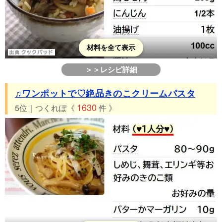
材料を全て表示
＞＞レシピ詳細
♫ワンポットで♡絶品きのこクリームパスタ
1630
5位｜つくれぽ《
件 》