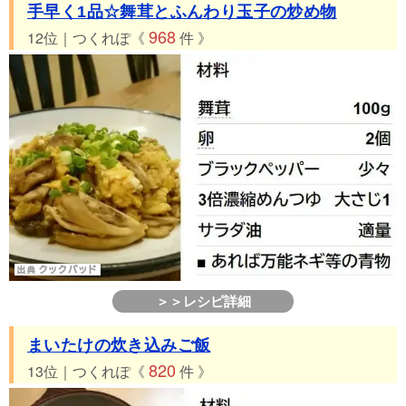
手早く1品☆舞茸とふんわり玉子の炒め物
968
12位｜つくれぽ《
件 》
＞＞レシピ詳細
まいたけの炊き込みご飯
820
13位｜つくれぽ《
件 》