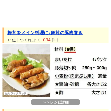
舞茸をメイン料理に♪舞茸の豚肉巻き
1034
11位｜つくれぽ《
件 》
＞＞レシピ詳細