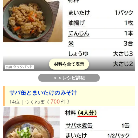
材料を全て表示
＞＞レシピ詳細
サバ缶とまいたけのみそ汁
700
14位｜つくれぽ《
件 》