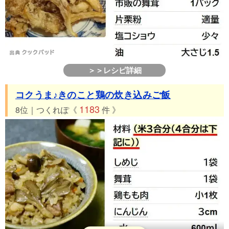
＞＞レシピ詳細
コクうま♪きのこと鶏の炊き込みご飯
1183
8位｜つくれぽ《
件 》