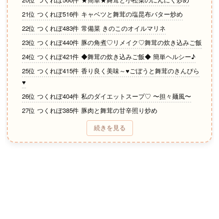
21位 つくれぽ516件 キャベツと舞茸の塩昆布バター炒め
22位 つくれぽ483件 常備菜 きのこのオイルマリネ
23位 つくれぽ440件 豚の角煮♡リメイク♡舞茸の炊き込みご飯
24位 つくれぽ421件 ◆舞茸の炊き込みご飯◆ 簡単ヘルシー♪
25位 つくれぽ415件 香り良く美味～♥ごぼうと舞茸のきんぴら
♥
26位 つくれぽ404件 私のダイエットスープ♡ 〜担々麺風〜
27位 つくれぽ385件 豚肉と舞茸の甘辛照り炒め
28位 つくれぽ382件 舞茸とバターの炊き込みご飯
続きを見る
29位 つくれぽ378件 サックサクが止まらない～舞茸の天ぷら
30位 つくれぽ377件 きのことベーコンの白だしパスタ
31位 つくれぽ376件 舞茸美味しい！キャベツ＆いり卵のサラ
32位 つくれぽ346件 簡単美味！舞茸とほうれん草の旨ソテー♪
33位 つくれぽ336件 舞茸の和風パスタ
34位 つくれぽ325件 【時短10分】豚肉とチンゲン菜の中華炒め