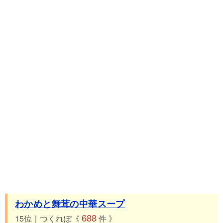
わかめと舞茸の中華スープ
688
15位｜つくれぽ《
件 》