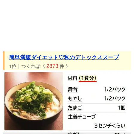
35位 つくれぽ325件 鮭ときのこの炊き込みご飯
36位 つくれぽ305件 白だしで簡単！まいたけの炊き込みごはん
37位 つくれぽ303件 ☆チキンフリカッセ☆
38位 つくれぽ300件 鶏と舞茸のつやピカ｡.:*炊き込みご飯✿
39位 つくれぽ271件 えのき・舞茸・しめじのチーズ焼き
40位 つくれぽ266件 アスパラとまいたけのバターしょうゆ炒め
41位 つくれぽ265件 舞茸チキンの＊簡単クリーム煮
簡単満腹ダイエット♡私のデトックススープ
42位 つくれぽ250件 シンプルに♪トマトと舞茸の醤油蒸し
2873
1位｜つくれぽ《
件 》
43位 つくれぽ231件 舞茸の炊き込みご飯♪
44位 つくれぽ196件 ＊舞茸の甘辛炒め煮＊簡単でうまいたけ～
45位 つくれぽ184件 ✿舞茸＆ウインナー炒め✿
46位 つくれぽ182件 簡単♪鶏もも肉と舞茸のバターポン酢炒め
＊
47位 つくれぽ178件 豆苗入り・舞茸と里芋の味噌ミルクスープ
48位 つくれぽ168件 ピリッ辛っ♪しらたきとベーコンの炒め煮
49位 つくれぽ157件 【話題入り】鶏もも肉と舞茸のクリーム煮