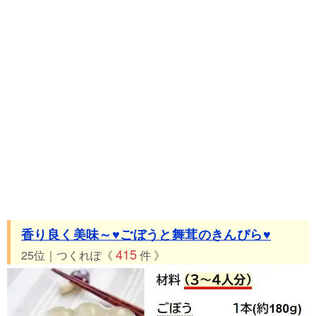
香り良く美味～♥ごぼうと舞茸のきんぴら♥
415
25位｜つくれぽ《
件 》