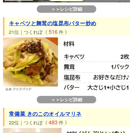
＞＞レシピ詳細
キャベツと舞茸の塩昆布バター炒め
516
21位｜つくれぽ《
件 》
＞＞レシピ詳細
常備菜 きのこのオイルマリネ
483
22位｜つくれぽ《
件 》