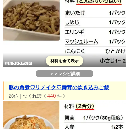
材料を全て表示
＞＞レシピ詳細
豚の角煮♡リメイク♡舞茸の炊き込みご飯
440
23位｜つくれぽ《
件 》