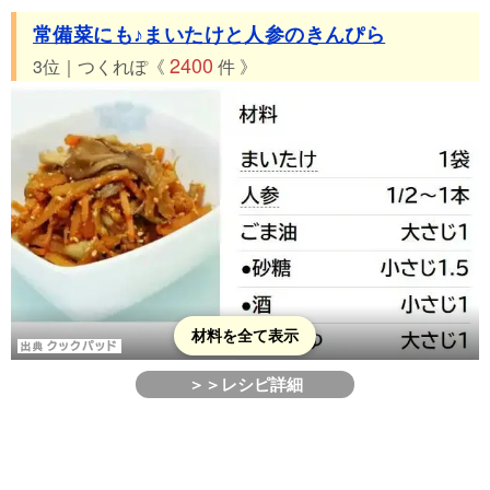
常備菜にも♪まいたけと人参のきんぴら
2400
3位｜つくれぽ《
件 》
材料を全て表示
＞＞レシピ詳細