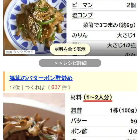
材料を全て表示
＞＞レシピ詳細
舞茸のバターポン酢炒め
637
17位｜つくれぽ《
件 》