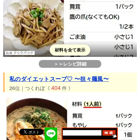
材料を全て表示
＞＞レシピ詳細
私のダイエットスープ♡ 〜担々麺風〜
404
26位｜つくれぽ《
件 》