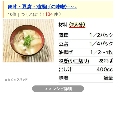
舞茸・豆腐・油揚げの味噌汁～♪
1134
10位｜つくれぽ《
件 》
＞＞レシピ詳細