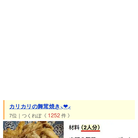
カリカリの舞茸焼き⸜❤︎⸝‍
1252
7位｜つくれぽ《
件 》