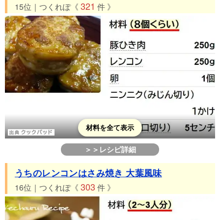
321
15位｜つくれぽ《
件 》
材料を全て表示
＞＞レシピ詳細
うちのレンコンはさみ焼き 大葉風味
303
16位｜つくれぽ《
件 》