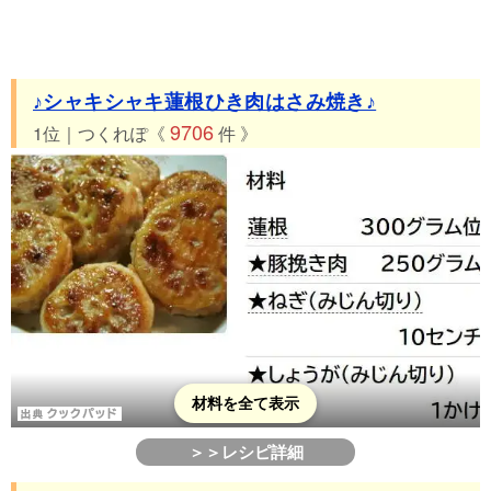
♪シャキシャキ蓮根ひき肉はさみ焼き♪
9706
1位｜つくれぽ《
件 》
材料を全て表示
＞＞レシピ詳細