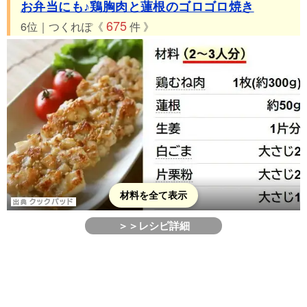
お弁当にも♪鶏胸肉と蓮根のゴロゴロ焼き
675
6位｜つくれぽ《
件 》
材料を全て表示
＞＞レシピ詳細