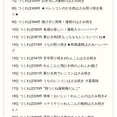
7位 つくれぽ530件 お弁当に♪蓮根のはさみ焼き
8位 つくれぽ429件 ★☆レンコンのひき肉はさみ照り焼き風
☆★
9位 つくれぽ394件 揚げずに簡単！蓮根のはさみ焼き
10位 つくれぽ392件 食感が楽しい！蓮根入りハンバーグ
11位 つくれぽ387件 豚ひき肉DEもっちもちレンコンつくね★
12位 つくれぽ374件 うちの照り焼き☻和風蓮根はさみハンバー
グ
13位 つくれぽ347件 甘辛照り焼き♪れんこんはさみ焼き
14位 つくれぽ335件 れんこんと鶏ひき肉のふわふわ揚げ
15位 つくれぽ321件 豚ひき肉でレンコンはさみ焼き
16位 つくれぽ303件 うちのレンコンはさみ焼き 大葉風味
17位 つくれぽ270件 *鶏つくね蓮根梅だんご*
18位 つくれぽ229件 簡単！おいしい！れんこんのはさみ焼き♪
19位 つくれぽ224件 ☆テリテリ☆れんこんの挽肉はさみ焼き
♬♫
20位 つくれぽ208件 蓮根と鶏ひき肉のオイスター炒め