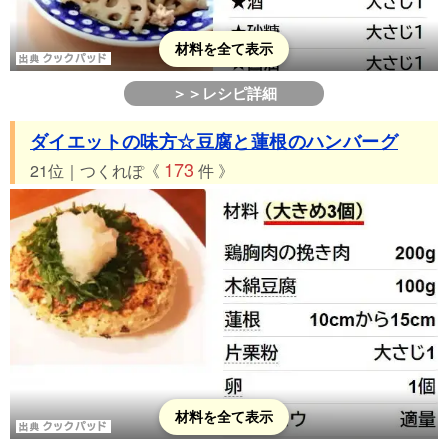
材料を全て表示
＞＞レシピ詳細
ダイエットの味方☆豆腐と蓮根のハンバーグ
173
21位｜つくれぽ《
件 》
材料を全て表示