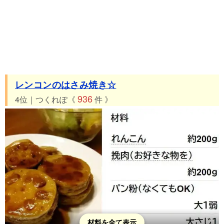
レンコンのはさみ焼き☆
936
4位｜つくれぽ《
件 》
材料を全て表示