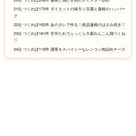
21位 つくれぽ173件 ダイエットの味方☆豆腐と蓮根のハンバー
グ
22位 つくれぽ162件 あのタレで作る！絶品蓮根のはさみ焼き♡
23位 つくれぽ161件 甘辛たれでふっくら大葉れんこん鶏つくね
♡
24位 つくれぽ119件 濃厚＆スパイシーなレンコン肉詰めチーズ