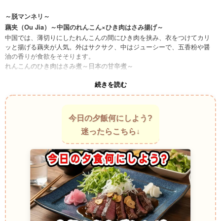
～脱マンネリ～
藕夹（Ou Jia）～中国のれんこん×ひき肉はさみ揚げ～
中国では、薄切りにしたれんこんの間にひき肉を挟み、衣をつけてカリ
ッと揚げる藕夹が人気。外はサクサク、中はジューシーで、五香粉や醤
油の香りが食欲をそそります。
れんこんのひき肉はさみ煮～日本の甘辛煮～
日本では、れんこんの穴にひき肉を詰めて甘辛いタレで煮る料理が定
続きを読む
番。れんこんのシャキッとした食感とひき肉の旨味が一体となり、ご飯
が進む味わい。
Stuffed Lotus Root Soup ～ベトナムのスープ仕立て～
ベトナムではれんこんとひき肉を組み合わせたスープ料理が家庭でよく
今日の夕飯何にしよう?
作られます。優しい味わいのスープに、ひき肉の旨味とれんこんのシャ
迷ったらこちら↓
キシャキ感が溶け込み、ほっとする味わい。
Indian Style Spicy Stuffed Lotus Root ～インドのスパイス煮込み～
ガラムマサラやクミンを混ぜたひき肉をれんこんに詰め、トマトベース
のカレーソースで煮込むインド風アレンジ。スパイスが効いた濃厚な味
わいで、ナンやライスと好相性。
れんこんひき肉の照り焼き団子～和風アレンジ～
すりおろしたれんこんをひき肉に混ぜて団子にし、照り焼き風に仕上げ
た一品。れんこんのもっちり感がプラスされ、冷めても柔らかいのでお
弁当にも重宝します。