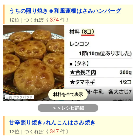
うちの照り焼き☻和風蓮根はさみハンバーグ
374
12位｜つくれぽ《
件 》
材料を全て表示
＞＞レシピ詳細
甘辛照り焼き♪れんこんはさみ焼き
347
13位｜つくれぽ《
件 》