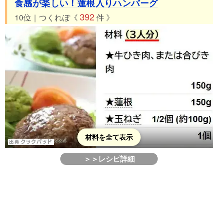
食感が楽しい！蓮根入りハンバーグ
392
10位｜つくれぽ《
件 》
材料を全て表示
＞＞レシピ詳細