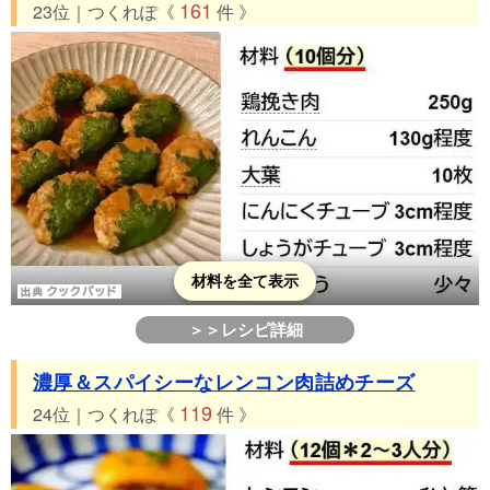
161
23位｜つくれぽ《
件 》
材料を全て表示
＞＞レシピ詳細
濃厚＆スパイシーなレンコン肉詰めチーズ
119
24位｜つくれぽ《
件 》