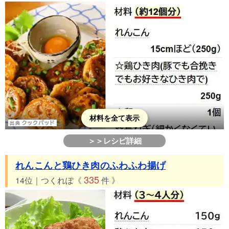
材料を全て表示
＞＞レシピ詳細
れんこんと鶏ひき肉のふわふわ揚げ
335
14位｜つくれぽ《
件 》