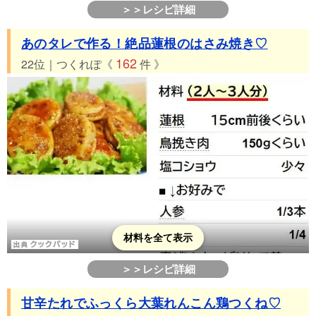
＞＞レシピ詳細
あのタレで作る！絶品蓮根のはさみ焼き♡
162
22位｜つくれぽ《
件 》
材料を全て表示
＞＞レシピ詳細
甘辛たれでふっくら大葉れんこん鶏つくね♡