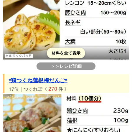
材料を全て表示
＞＞レシピ詳細
*鶏つくね蓮根梅だんご*
270
17位｜つくれぽ《
件 》