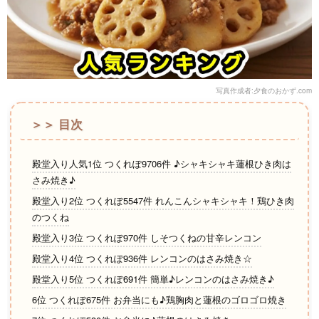
写真作成者:夕食のおかず.com
＞＞ 目次
殿堂入り人気1位 つくれぽ9706件 ♪シャキシャキ蓮根ひき肉は
さみ焼き♪
殿堂入り2位 つくれぽ5547件 れんこんシャキシャキ！鶏ひき肉
のつくね
殿堂入り3位 つくれぽ970件 しそつくねの甘辛レンコン
殿堂入り4位 つくれぽ936件 レンコンのはさみ焼き☆
殿堂入り5位 つくれぽ691件 簡単♪レンコンのはさみ焼き♪
6位 つくれぽ675件 お弁当にも♪鶏胸肉と蓮根のゴロゴロ焼き