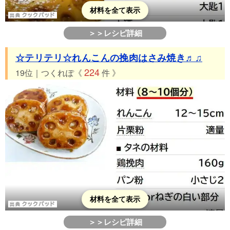
材料を全て表示
＞＞レシピ詳細
☆テリテリ☆れんこんの挽肉はさみ焼き♬♫
224
19位｜つくれぽ《
件 》
材料を全て表示
＞＞レシピ詳細