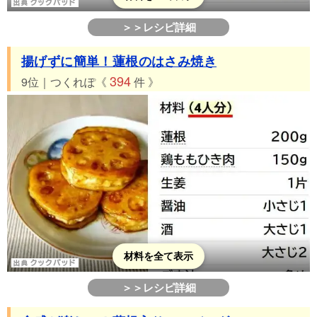
＞＞レシピ詳細
揚げずに簡単！蓮根のはさみ焼き
394
9位｜つくれぽ《
件 》
材料を全て表示
＞＞レシピ詳細