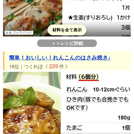
材料を全て表示
＞＞レシピ詳細
簡単！おいしい！れんこんのはさみ焼き♪
229
18位｜つくれぽ《
件 》