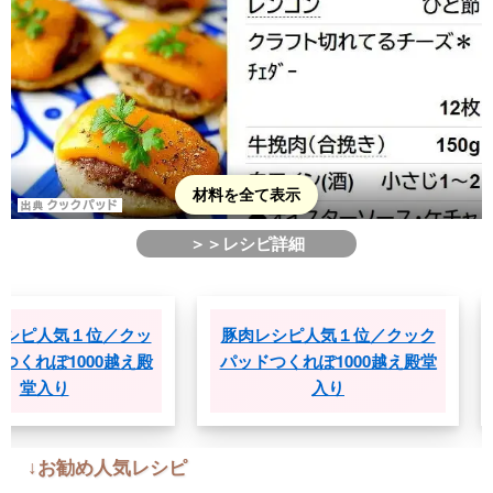
材料を全て表示
＞＞レシピ詳細
／クッ
豚肉レシピ人気１位／クック
ひき肉レシ
0越え殿
パッドつくれぽ1000越え殿堂
クパッドつく
入り
↓お勧め人気レシピ