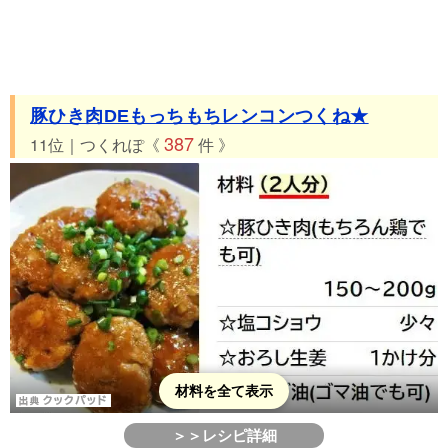
豚ひき肉DEもっちもちレンコンつくね★
387
11位｜つくれぽ《
件 》
材料を全て表示
＞＞レシピ詳細