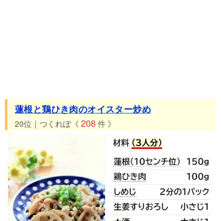
蓮根と鶏ひき肉のオイスター炒め
208
20位｜つくれぽ《
件 》