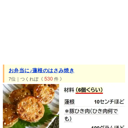
お弁当に♪蓮根のはさみ焼き
530
7位｜つくれぽ《
件 》