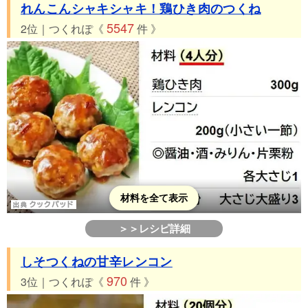
れんこんシャキシャキ！鶏ひき肉のつくね
5547
2位｜つくれぽ《
件 》
材料を全て表示
＞＞レシピ詳細
しそつくねの甘辛レンコン
970
3位｜つくれぽ《
件 》