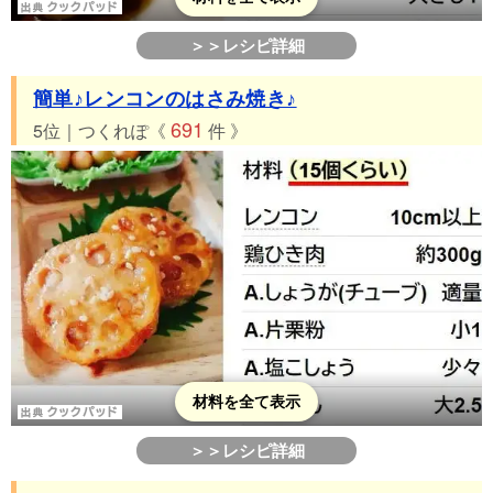
＞＞レシピ詳細
簡単♪レンコンのはさみ焼き♪
691
5位｜つくれぽ《
件 》
材料を全て表示
＞＞レシピ詳細