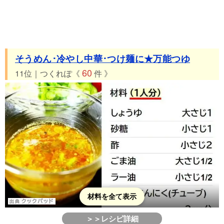
そうめん･冷やし中華･つけ麺に★万能つゆ
60
11位｜つくれぽ《
件 》
材料を全て表示
＞＞レシピ詳細