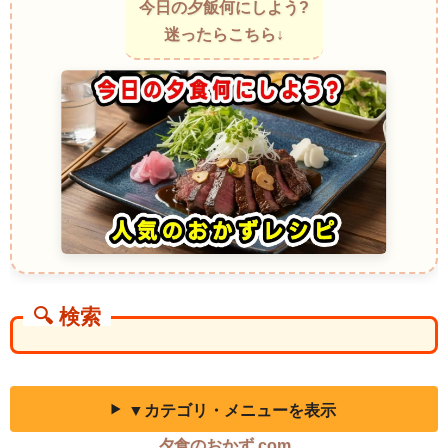
タイの冷たいライスヌードル料理。多種多様なハーブが香り立ち、噛む
今日の夕飯何にしよう?
たびに異なる味が顔を出すのが楽しく、暑い日にも食べやすい一皿。
迷ったらこちら↓
Som Tam with Vermicelli（タイの冷製パパイヤサラダと細麺）〜シャキ
シャキ食感と冷たい麺の絶妙な組み合わせ〜
シャキシャキの青パパイヤサラダに、冷たいヴァーミチェッリ（細米
麺）を合わせたタイのサラダ。甘酸っぱいドレッシングが絡んだ麺とフ
レッシュな野菜が口の中で弾け、冷やし中華のような清涼感が楽しめま
す。
Lakhsa（マレーシア・シンガポールのスパイシー冷麺風スープ）〜辛さ
と酸味がアクセントの冷製ヌードル〜
通常は温かいココナッツミルクベースのスープですが、冷やして食べる
スタイルもあり、ピリッとした辛さと爽やかな酸味が夏にぴったり。冷
やし中華の甘酸っぱいタレとは違い、エキゾチックな風味が食欲をそそ
ります。
Gỏi Cuốn Salad Style（ベトナム生春巻きの冷製ヌードルサラダ）〜ラ
イスペーパーの代わりに麺で包んだ軽やか料理〜
🔍 検索
生春巻きの具材をライスペーパーではなく冷たい細麺で巻き、ピーナッ
ツソースや甘酸っぱいタレでいただきます。冷やし中華のタレのように
酸味と甘みがバランスよく、食感も豊かでさっぱりと楽しめます。
Cold Soba with Sesame Dressing（東南アジア風冷製蕎麦）〜胡麻の香
ばしさが引き立つ麺料理〜
▼カテゴリ・メニューを表示
冷たく締めた蕎麦に、濃厚な胡麻だれをかけた一皿。冷やし中華のタレ
のような甘酸っぱさは控えめですが、胡麻の香りが鼻に抜けてどこか懐
夕食のおかず.com