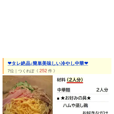
❤タレ絶品♪簡単美味しい冷やし中華❤
252
7位｜つくれぽ《
件 》