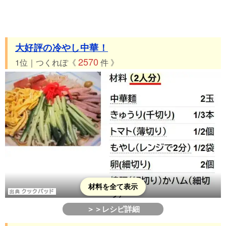
大好評の冷やし中華！
2570
1位｜つくれぽ《
件 》
材料を全て表示
＞＞レシピ詳細