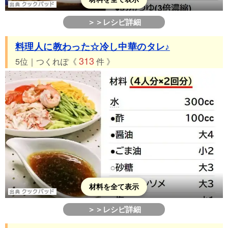
＞＞レシピ詳細
料理人に教わった☆冷し中華のタレ♪
313
5位｜つくれぽ《
件 》
材料を全て表示
＞＞レシピ詳細