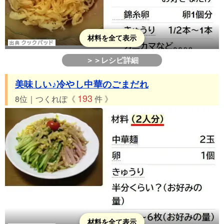
材料を全て表示
＞＞レシピ詳細
美味しい♪冷やし中華のごまだれ
193
8位｜つくれぽ《
件 》
材料を全て表示