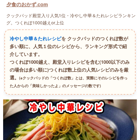
夕食のおかず.com
クックパッド殿堂入り人気1位・冷やし中華＆たれレシピランキン
グ。つくれぽ1000越えor上位
冷やし中華＆たれレシピ
を クックパッドのつくれぽ数が
多い順に、人気１位のレシピから、ランキング形式で紹
介しています。
つくれぽ1000越え、殿堂入りレシピを含む(1000以下のみ
の場合は多い順に)つくれぽ数上位の人気レシピのみを厳
選。
(※クックパッドの「つくれぽ数」とは、実際にそのレシピを作っ
た人からの「美味しかったよ」のメッセージの数です)