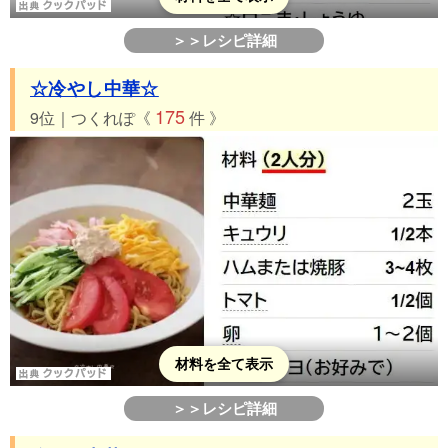
＞＞レシピ詳細
☆冷やし中華☆
175
9位｜つくれぽ《
件 》
材料を全て表示
＞＞レシピ詳細