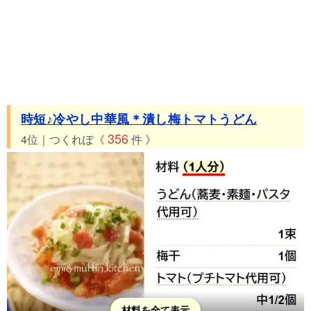
時短♪冷やし中華風＊潰し梅トマトうどん
356
4位｜つくれぽ《
件 》
材料を全て表示