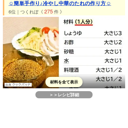
☺簡単手作り♪冷やし中華のたれの作り方☺
275
6位｜つくれぽ《
件 》
材料を全て表示
＞＞レシピ詳細