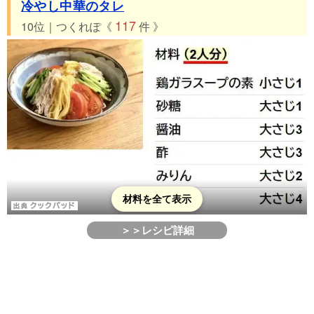
冷やし中華のタレ
117
10位｜つくれぽ《
件 》
材料を全て表示
＞＞レシピ詳細