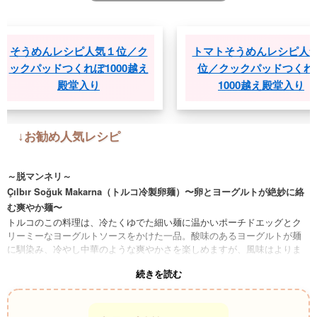
位
そうめんレシピ人気１位／ク
トマトそうめんレ
0
ックパッドつくれぽ1000越え
位／クックパッ
殿堂入り
1000越え殿
↓お勧め人気レシピ
～脱マンネリ～
Çılbır Soğuk Makarna（トルコ冷製卵麺）〜卵とヨーグルトが絶妙に絡
む爽やか麺〜
トルコのこの料理は、冷たくゆでた細い麺に温かいポーチドエッグとク
リーミーなヨーグルトソースをかけた一品。酸味のあるヨーグルトが麺
に馴染み、冷やし中華のような爽やかさを楽しめますが、風味はよりま
ろやかで深みがあります。
続きを読む
Khao Yam（タイ南部の冷やしライスヌードルサラダ）〜ハーブとスパイ
スが香るカラフル麺料理〜
冷やし中華のタレとは違い、酸味と甘み、スパイスが複雑に絡み合う南