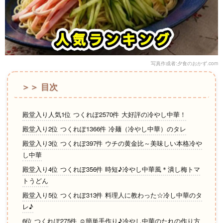
写真作成者:夕食のおかず.com
＞＞ 目次
殿堂入り人気1位 つくれぽ2570件 大好評の冷やし中華！
殿堂入り2位 つくれぽ1366件 冷麺（冷やし中華）のタレ
殿堂入り3位 つくれぽ397件 ウチの黄金比～美味しい本格冷や
し中華
殿堂入り4位 つくれぽ356件 時短♪冷やし中華風＊潰し梅トマ
トうどん
殿堂入り5位 つくれぽ313件 料理人に教わった☆冷し中華のタ
レ♪
6位 つくれぽ275件 ☺簡単手作り♪冷やし中華のたれの作り方