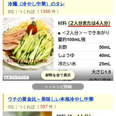
冷麺（冷やし中華）のタレ
1366
2位｜つくれぽ《
件 》
材料を全て表示
＞＞レシピ詳細
ウチの黄金比～美味しい本格冷やし中華
397
3位｜つくれぽ《
件 》